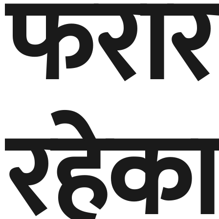
फरार
रहेका