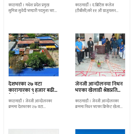
बढी ग्राजुयट सम्मानित
काठमाडौं । मधेश प्रदेश प्रमुख
काठमाडौँ । द ब्रिटिस कलेज
सुमित्रा सुवेदी भण्डारी पदमुक्त भएकी
(टीबीसी)को ११ औं ग्राजुयसन
छन् । मन्त्रिपरिषद्को सोमबारको
समारोह सम्पन्न भएको छ । शुक्रबार
निर्णय र सिफारिस बमोजिम राष्ट्रपति
द सोल्टीमा ब्रिटिस एजुकेशन ग्रुप
रामचन्द्र
देशभरका २७ वटा
जेनजी आन्दोलनमा निधन
कारागारका ९ हजार बढी
भएका खेलाडी श्रेष्ठप्रति
कैदीबन्दी अझै फरार
श्रद्धाञ्जली
काठमाडौं । जेनजी आन्दोलनका
काठमाडौं । जेनजी आन्दोलनका
क्रममा देशभरका २७ वटा
क्रममा निधन भएका क्रिकेट खेलाडी
कारागारबाट भागेका अधिकांश
सुलभराज श्रेष्ठप्रति श्रद्धाञ्जली अर्पण
कैदीबन्दी अझै फर्किएका छैनन् ।
गरिएको छ । मंगलबार
देशका २७ वटा कारागारबाट
त्रिपुरेश्वरस्थीत राष्ट्रिय खेलकुद