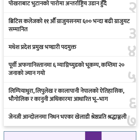
२
पोखराबाट भुटानको पारोमा अन्तर्राष्ट्रिय उडान हुँदै
ब्रिटिस कलेजको ११ औँ ग्राजुयसनमा ६०० भन्दा बढी ग्राजुयट
३
सम्मानित
४
मधेश प्रदेश प्रमुख भण्डारी पदमुक्त
पूर्वी अफगानिस्तानमा ६ म्याग्निच्युडको भूकम्प, कम्तिमा २०
५
जनाको ज्यान गयो
लिम्पियाधुरा, लिपुलेख र कालापानी नेपालको ऐतिहासिक,
६
भौगोलिक र कानुनी अधिकारमा आधारित भू–भाग
७
जेनजी आन्दोलनमा निधन भएका खेलाडी श्रेष्ठप्रति श्रद्धाञ्जली