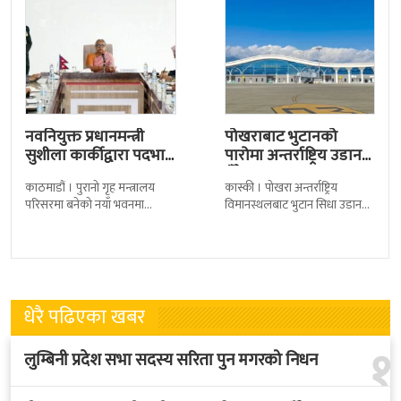
नवनियुक्त प्रधानमन्त्री
पोखराबाट भुटानको
सुशीला कार्कीद्वारा पदभार
पारोमा अन्तर्राष्ट्रिय उडान
ग्रहण
हुँदै
काठमाडौं । पुरानो गृह मन्त्रालय
कास्की । पोखरा अन्तर्राष्ट्रिय
परिसरमा बनेको नयाँ भवनमा
विमानस्थलबाट भुटान सिधा उडान
प्रधानमन्त्री सुशीला कार्कीले आज
हुने भएको छ । भुटान एयरलायन्सले
पदबहाली गरेकी छन् । केहीबेर अघि
पारो–पोखरा–पारो चार्टर उडान गर्न
नवनियुक्त
लागेको हो
धेरै पढिएका खबर
१
लुम्बिनी प्रदेश सभा सदस्य सरिता पुन मगरको निधन