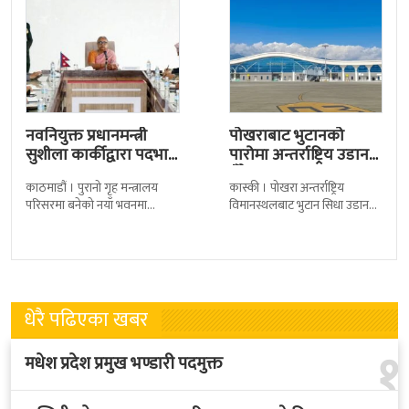
नवनियुक्त प्रधानमन्त्री
पोखराबाट भुटानको
सुशीला कार्कीद्वारा पदभार
पारोमा अन्तर्राष्ट्रिय उडान
ग्रहण
हुँदै
काठमाडौं । पुरानो गृह मन्त्रालय
कास्की । पोखरा अन्तर्राष्ट्रिय
परिसरमा बनेको नयाँ भवनमा
विमानस्थलबाट भुटान सिधा उडान
प्रधानमन्त्री सुशीला कार्कीले आज
हुने भएको छ । भुटान एयरलायन्सले
पदबहाली गरेकी छन् । केहीबेर अघि
पारो–पोखरा–पारो चार्टर उडान गर्न
नवनियुक्त
लागेको हो
धेरै पढिएका खबर
१
मधेश प्रदेश प्रमुख भण्डारी पदमुक्त