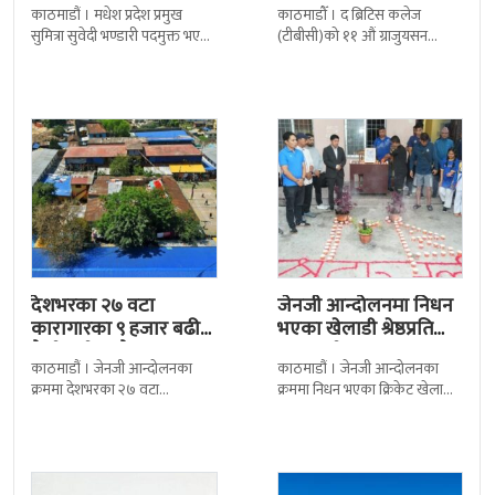
काठमाडौं । मधेश प्रदेश प्रमुख
काठमाडौँ । द ब्रिटिस कलेज
सुमित्रा सुवेदी भण्डारी पदमुक्त भएकी
(टीबीसी)को ११ औं ग्राजुयसन
छन् । मन्त्रिपरिषद्को सोमबारको
समारोह सम्पन्न भएको छ । शुक्रबार
निर्णय र सिफारिस बमोजिम राष्ट्रपति
द सोल्टीमा ब्रिटिस एजुकेशन ग्रुप
रामचन्द्र
देशभरका २७ वटा
जेनजी आन्दोलनमा निधन
कारागारका ९ हजार बढी
भएका खेलाडी श्रेष्ठप्रति
कैदीबन्दी अझै फरार
श्रद्धाञ्जली
काठमाडौं । जेनजी आन्दोलनका
काठमाडौं । जेनजी आन्दोलनका
क्रममा देशभरका २७ वटा
क्रममा निधन भएका क्रिकेट खेलाडी
कारागारबाट भागेका अधिकांश
सुलभराज श्रेष्ठप्रति श्रद्धाञ्जली अर्पण
कैदीबन्दी अझै फर्किएका छैनन् ।
गरिएको छ । मंगलबार
देशका २७ वटा कारागारबाट
त्रिपुरेश्वरस्थीत राष्ट्रिय खेलकुद