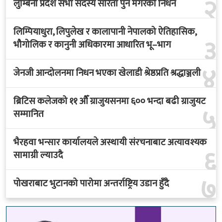
२
लुम्बिनी प्रदेश सभा सदस्य सरिता पुन मगरको निधन
लिम्पियाधुरा, लिपुलेख र कालापानी नेपालको ऐतिहासिक,
३
भौगोलिक र कानुनी अधिकारमा आधारित भू–भाग
४
जेनजी आन्दोलनमा निधन भएका खेलाडी श्रेष्ठप्रति श्रद्धाञ्जली
ब्रिटिस कलेजको ११ औँ ग्राजुयसनमा ६०० भन्दा बढी ग्राजुयट
५
सम्मानित
भैरहवा भन्सार कार्यालयले अस्थायी संरचनाबाट अत्यावश्यक
६
सामाग्री ल्याउदै
७
पोखराबाट भुटानको पारोमा अन्तर्राष्ट्रिय उडान हुँदै