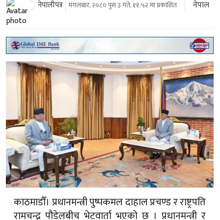
नेपाल
नेपालीपत्र
मंगलबार, २०८० पुस ३ गते, ११:५२ मा प्रकाशित
काठमाडौँ। प्रधानमन्त्री पुष्पकमल दाहाल प्रचण्ड र राष्ट्रपति
रामचन्द्र पौडेलबीच भेटवार्ता भएको छ । प्रधानमन्त्री र