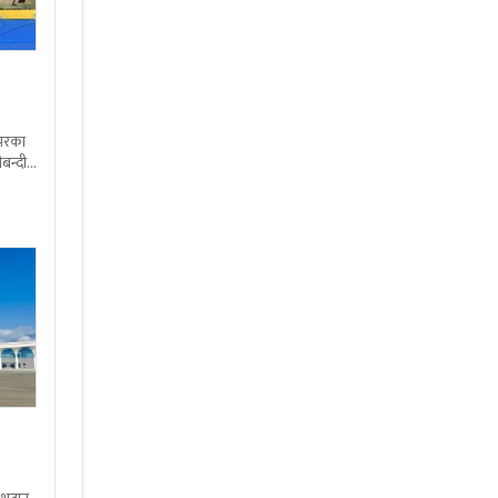
शभरका
बन्दी