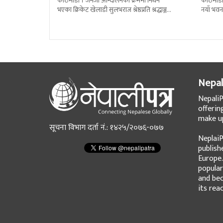
काठमाडौं । जेनजी आन्दोलनका क्रममा निधन
काठमाडौं
भएका क्रिकेट खेलाडी सुलभराज श्रेष्ठप्रति श्रद्धाञ्जली
नयाँ भवन
अर्पण गरिएको छ । मंगलबार त्रिपुरेश्वरस्थीत राष्ट्रिय
पदबहाली 
खेलकुद
Nepal
NepaliP
offerin
make up
सूचना विभाग दर्ता नं.: १४२५/२०७६-०७७
NeplaiP
publish
Europe.
popular
and bec
its rea