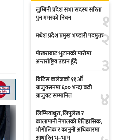
लुम्बिनी प्रदेश सभा सदस्य सरिता
१
पुन मगरको निधन
२
मधेश प्रदेश प्रमुख भण्डारी पदमुक्त
पोखराबाट भुटानको पारोमा
३
अन्तर्राष्ट्रिय उडान हुँदै
ब्रिटिस कलेजको ११ औँ
ग्राजुयसनमा ६०० भन्दा बढी
४
ग्राजुयट सम्मानित
लिम्पियाधुरा, लिपुलेख र
कालापानी नेपालको ऐतिहासिक,
भौगोलिक र कानुनी अधिकारमा
आधारित भू–भाग