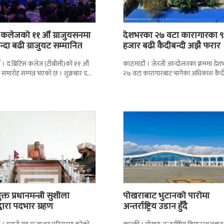
स कलेजको ११ औँ ग्राजुयसनमा
देशभरका २७ वटा कारागारका ९
्दा बढी ग्राजुयट सम्मानित
हजार बढी कैदीबन्दी अझै फरार
 । द ब्रिटिस कलेज (टीबीसी)को ११ औं
काठमाडौं । जेनजी आन्दोलनका क्रममा दे
न समारोह सम्पन्न भएको छ । शुक्रबार द
२७ वटा कारागारबाट भागेका अधिकांश कैदी
ब्रिटिस एजुकेशन ग्रुप
अझै फर्किएका छैनन् । देशका २७ वटा
कारागारबाट
्त प्रधानमन्त्री सुशीला
पोखराबाट भुटानको पारोमा
द्वारा पदभार ग्रहण
अन्तर्राष्ट्रिय उडान हुँदै