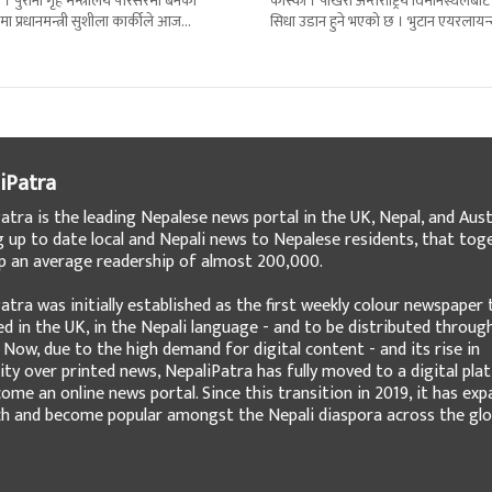
 । पुरानो गृह मन्त्रालय परिसरमा बनेको
कास्की । पोखरा अन्तर्राष्ट्रिय विमानस्थलबाट
मा प्रधानमन्त्री सुशीला कार्कीले आज
सिधा उडान हुने भएको छ । भुटान एयरलायन
गरेकी छन् । केहीबेर अघि नवनियुक्त
पारो–पोखरा–पारो चार्टर उडान गर्न लागेको 
iPatra
atra is the leading Nepalese news portal in the UK, Nepal, and Austr
g up to date local and Nepali news to Nepalese residents, that tog
 an average readership of almost 200,000.
atra was initially established as the first weekly colour newspaper 
ed in the UK, in the Nepali language - and to be distributed throug
 Now, due to the high demand for digital content - and its rise in
ity over printed news, NepaliPatra has fully moved to a digital pla
ome an online news portal. Since this transition in 2019, it has ex
ch and become popular amongst the Nepali diaspora across the glo