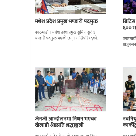
मधेश प्रदेश प्रमुख भण्डारी पदमुक्त
ब्रिटि
६०० भन
काठमाडौं । मधेश प्रदेश प्रमुख सुमित्रा सुवेदी
भण्डारी पदमुक्त भएकी छन् । मन्त्रिपरिषद्को
काठमाडौँ
सोमबारको निर्णय र सिफारिस बमोजिम राष्ट्रपति
ग्राजुयस
रामचन्द्र
सोल्टीमा 
जेनजी आन्दोलनमा निधन भएका
नवनियुक
खेलाडी श्रेष्ठप्रति श्रद्धाञ्जली
कार्की