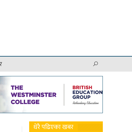
र
धेरै पढिएका खबर