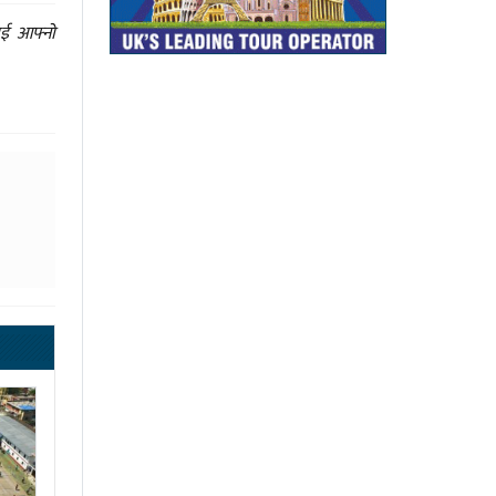
ाई आफ्नो