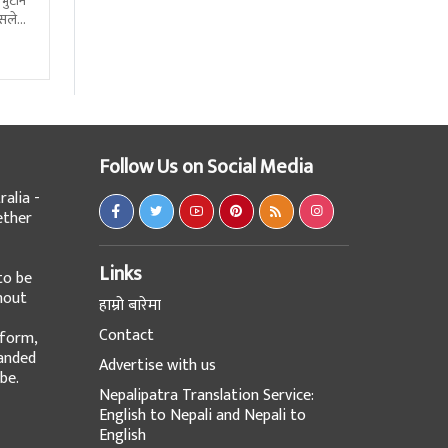
 भुटान
्सले
हो
Follow Us on Social Media
alia -
ether
Links
to be
hout
हाम्रो बारेमा
Contact
tform,
panded
Advertise with us
be.
Nepalipatra Translation Service:
English to Nepali and Nepali to
English