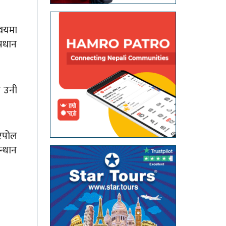
्वयमा
्रधान
ा उनी
टरपोल
्धान