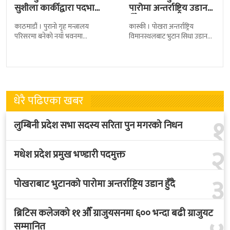
सुशीला कार्कीद्वारा पदभार
पारोमा अन्तर्राष्ट्रिय उडान
ग्रहण
हुँदै
काठमाडौं । पुरानो गृह मन्त्रालय
कास्की । पोखरा अन्तर्राष्ट्रिय
परिसरमा बनेको नयाँ भवनमा
विमानस्थलबाट भुटान सिधा उडान
प्रधानमन्त्री सुशीला कार्कीले आज
हुने भएको छ । भुटान एयरलायन्सले
पदबहाली गरेकी छन् । केहीबेर अघि
पारो–पोखरा–पारो चार्टर उडान गर्न
नवनियुक्त
लागेको हो
धेरै पढिएका खबर
१
लुम्बिनी प्रदेश सभा सदस्य सरिता पुन मगरको निधन
२
मधेश प्रदेश प्रमुख भण्डारी पदमुक्त
३
पोखराबाट भुटानको पारोमा अन्तर्राष्ट्रिय उडान हुँदै
ब्रिटिस कलेजको ११ औँ ग्राजुयसनमा ६०० भन्दा बढी ग्राजुयट
सम्मानित