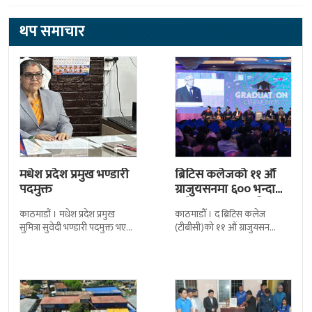
थप समाचार
मधेश प्रदेश प्रमुख भण्डारी
ब्रिटिस कलेजको ११ औँ
पदमुक्त
ग्राजुयसनमा ६०० भन्दा
बढी ग्राजुयट सम्मानित
काठमाडौं । मधेश प्रदेश प्रमुख
काठमाडौँ । द ब्रिटिस कलेज
सुमित्रा सुवेदी भण्डारी पदमुक्त भएकी
(टीबीसी)को ११ औं ग्राजुयसन
छन् । मन्त्रिपरिषद्को सोमबारको
समारोह सम्पन्न भएको छ । शुक्रबार
निर्णय र सिफारिस बमोजिम राष्ट्रपति
द सोल्टीमा ब्रिटिस एजुकेशन ग्रुप
रामचन्द्र