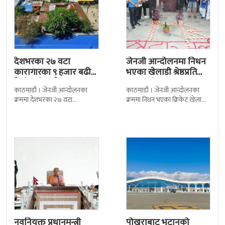
देशभरका २७ वटा
जेनजी आन्दोलनमा निधन
कारागारका ९ हजार बढी
भएका खेलाडी श्रेष्ठप्रति
कैदीबन्दी अझै फरार
श्रद्धाञ्जली
काठमाडौं । जेनजी आन्दोलनका
काठमाडौं । जेनजी आन्दोलनका
क्रममा देशभरका २७ वटा
क्रममा निधन भएका क्रिकेट खेलाडी
कारागारबाट भागेका अधिकांश
सुलभराज श्रेष्ठप्रति श्रद्धाञ्जली अर्पण
कैदीबन्दी अझै फर्किएका छैनन् ।
गरिएको छ । मंगलबार
देशका २७ वटा कारागारबाट
त्रिपुरेश्वरस्थीत राष्ट्रिय खेलकुद
नवनियुक्त प्रधानमन्त्री
पोखराबाट भुटानको