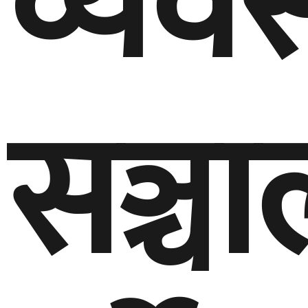
व्यव
सञ्च