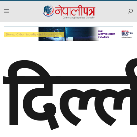
दिल्ल