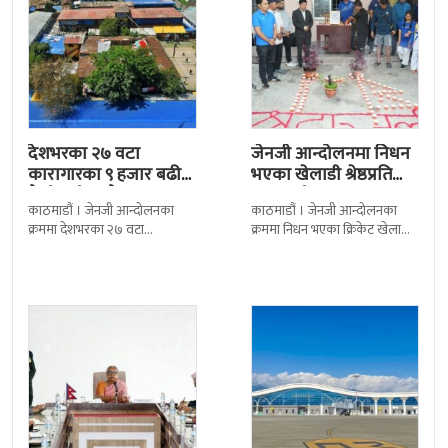
देशभरका २७ वटा
जेनजी आन्दोलनमा निधन
कारागारका ९ हजार बढी
भएका खेलाडी श्रेष्ठप्रति
कैदीबन्दी अझै फरार
श्रद्धाञ्जली
काठमाडौं । जेनजी आन्दोलनका
काठमाडौं । जेनजी आन्दोलनका
क्रममा देशभरका २७ वटा
क्रममा निधन भएका क्रिकेट खेलाडी
कारागारबाट भागेका अधिकांश
सुलभराज श्रेष्ठप्रति श्रद्धाञ्जली अर्पण
कैदीबन्दी अझै फर्किएका छैनन् ।
गरिएको छ । मंगलबार
देशका २७ वटा कारागारबाट
त्रिपुरेश्वरस्थीत राष्ट्रिय खेलकुद