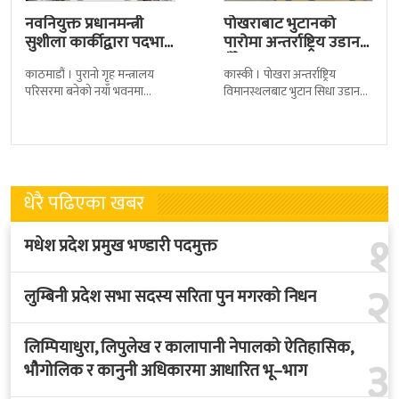
नवनियुक्त प्रधानमन्त्री
पोखराबाट भुटानको
सुशीला कार्कीद्वारा पदभार
पारोमा अन्तर्राष्ट्रिय उडान
ग्रहण
हुँदै
काठमाडौं । पुरानो गृह मन्त्रालय
कास्की । पोखरा अन्तर्राष्ट्रिय
परिसरमा बनेको नयाँ भवनमा
विमानस्थलबाट भुटान सिधा उडान
प्रधानमन्त्री सुशीला कार्कीले आज
हुने भएको छ । भुटान एयरलायन्सले
पदबहाली गरेकी छन् । केहीबेर अघि
पारो–पोखरा–पारो चार्टर उडान गर्न
नवनियुक्त
लागेको हो
धेरै पढिएका खबर
१
मधेश प्रदेश प्रमुख भण्डारी पदमुक्त
२
लुम्बिनी प्रदेश सभा सदस्य सरिता पुन मगरको निधन
लिम्पियाधुरा, लिपुलेख र कालापानी नेपालको ऐतिहासिक,
३
भौगोलिक र कानुनी अधिकारमा आधारित भू–भाग