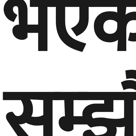
भएक
सम्झ