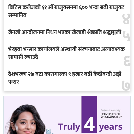
ब्रिटिस कलेजको ११ औँ ग्राजुयसनमा ६०० भन्दा बढी ग्राजुयट
४
सम्मानित
५
जेनजी आन्दोलनमा निधन भएका खेलाडी श्रेष्ठप्रति श्रद्धाञ्जली
भैरहवा भन्सार कार्यालयले अस्थायी संरचनाबाट अत्यावश्यक
६
सामाग्री ल्याउदै
देशभरका २७ वटा कारागारका ९ हजार बढी कैदीबन्दी अझै
७
फरार