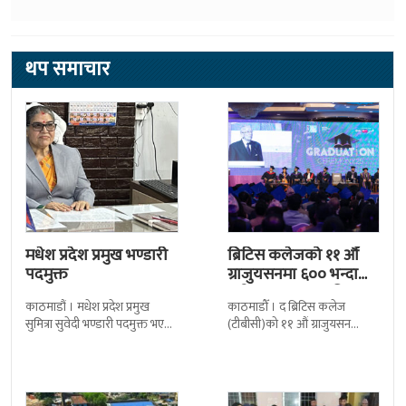
थप समाचार
मधेश प्रदेश प्रमुख भण्डारी
ब्रिटिस कलेजको ११ औँ
पदमुक्त
ग्राजुयसनमा ६०० भन्दा
बढी ग्राजुयट सम्मानित
काठमाडौं । मधेश प्रदेश प्रमुख
काठमाडौँ । द ब्रिटिस कलेज
सुमित्रा सुवेदी भण्डारी पदमुक्त भएकी
(टीबीसी)को ११ औं ग्राजुयसन
छन् । मन्त्रिपरिषद्को सोमबारको
समारोह सम्पन्न भएको छ । शुक्रबार
निर्णय र सिफारिस बमोजिम राष्ट्रपति
द सोल्टीमा ब्रिटिस एजुकेशन ग्रुप
रामचन्द्र