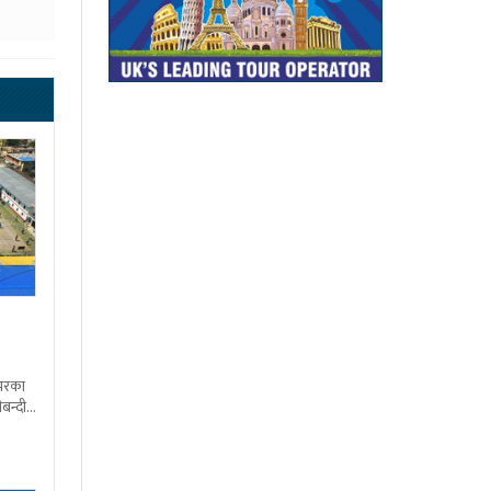
शभरका
बन्दी