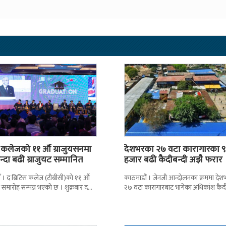
स कलेजको ११ औँ ग्राजुयसनमा
देशभरका २७ वटा कारागारका ९
्दा बढी ग्राजुयट सम्मानित
हजार बढी कैदीबन्दी अझै फरार
 । द ब्रिटिस कलेज (टीबीसी)को ११ औं
काठमाडौं । जेनजी आन्दोलनका क्रममा दे
न समारोह सम्पन्न भएको छ । शुक्रबार द
२७ वटा कारागारबाट भागेका अधिकांश कैदी
ब्रिटिस एजुकेशन ग्रुप
अझै फर्किएका छैनन् । देशका २७ वटा
कारागारबाट