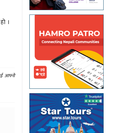
 हो ।
ाई आफ्नो