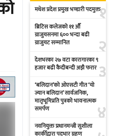
को
१
मधेश प्रदेश प्रमुख भण्डारी पदमुक्त
ब्रिटिस कलेजको ११ औँ
ग्राजुयसनमा ६०० भन्दा बढी
२
ग्राजुयट सम्मानित
देशभरका २७ वटा कारागारका ९
३
हजार बढी कैदीबन्दी अझै फरार
‘बलिदान’को ओएसटी गीत ‘यो
ज्यान बलिदान’ सार्वजनिक,
मातृभूमिप्रति पुत्रको भावनात्मक
४
समर्पण
नवनियुक्त प्रधानमन्त्री सुशीला
कार्कीद्वारा पदभार ग्रहण