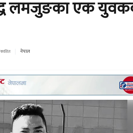
द्ध लमजुङका एक युवक
नेपाल
्रकाशित