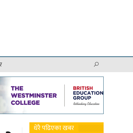
र
धेरै पढिएका खबर