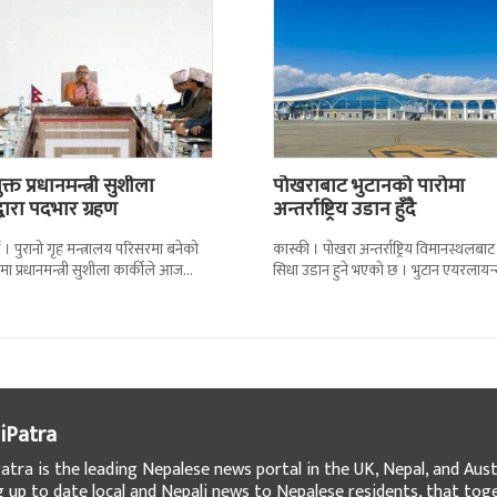
्त प्रधानमन्त्री सुशीला
पोखराबाट भुटानको पारोमा
द्वारा पदभार ग्रहण
अन्तर्राष्ट्रिय उडान हुँदै
 । पुरानो गृह मन्त्रालय परिसरमा बनेको
कास्की । पोखरा अन्तर्राष्ट्रिय विमानस्थलबाट
मा प्रधानमन्त्री सुशीला कार्कीले आज
सिधा उडान हुने भएको छ । भुटान एयरलायन
गरेकी छन् । केहीबेर अघि नवनियुक्त
पारो–पोखरा–पारो चार्टर उडान गर्न लागेको 
iPatra
atra is the leading Nepalese news portal in the UK, Nepal, and Austr
g up to date local and Nepali news to Nepalese residents, that tog