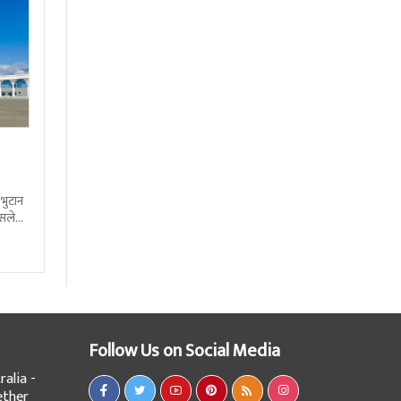
 भुटान
्सले
हो
Follow Us on Social Media
alia -
ether