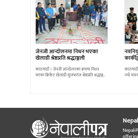
जेनजी आन्दोलनमा निधन भएका
नवनियुक
खेलाडी श्रेष्ठप्रति श्रद्धाञ्जली
कार्की
काठमाडौं । जेनजी आन्दोलनका क्रममा निधन
काठमाडौं
भएका क्रिकेट खेलाडी सुलभराज श्रेष्ठप्रति श्रद्धाञ्जली
नयाँ भवन
अर्पण गरिएको छ । मंगलबार त्रिपुरेश्वरस्थीत राष्ट्रिय
पदबहाली 
खेलकुद
Nepal
NepaliP
offerin