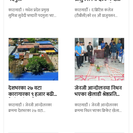
बढी ग्राजुयट सम्मानित
काठमाडौं । मधेश प्रदेश प्रमुख
काठमाडौँ । द ब्रिटिस कलेज
सुमित्रा सुवेदी भण्डारी पदमुक्त भएकी
(टीबीसी)को ११ औं ग्राजुयसन
छन् । मन्त्रिपरिषद्को सोमबारको
समारोह सम्पन्न भएको छ । शुक्रबार
निर्णय र सिफारिस बमोजिम राष्ट्रपति
द सोल्टीमा ब्रिटिस एजुकेशन ग्रुप
रामचन्द्र
देशभरका २७ वटा
जेनजी आन्दोलनमा निधन
कारागारका ९ हजार बढी
भएका खेलाडी श्रेष्ठप्रति
कैदीबन्दी अझै फरार
श्रद्धाञ्जली
काठमाडौं । जेनजी आन्दोलनका
काठमाडौं । जेनजी आन्दोलनका
क्रममा देशभरका २७ वटा
क्रममा निधन भएका क्रिकेट खेलाडी
कारागारबाट भागेका अधिकांश
सुलभराज श्रेष्ठप्रति श्रद्धाञ्जली अर्पण
कैदीबन्दी अझै फर्किएका छैनन् ।
गरिएको छ । मंगलबार
देशका २७ वटा कारागारबाट
त्रिपुरेश्वरस्थीत राष्ट्रिय खेलकुद