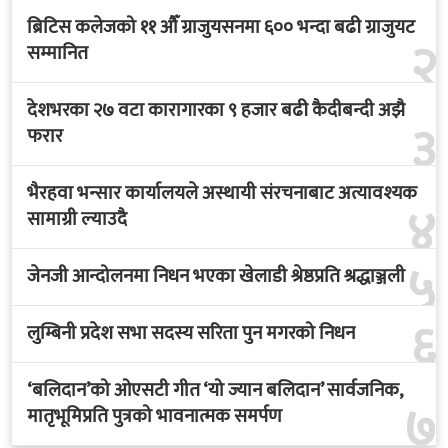
ब्रिटिस कलेजको ११ औँ ग्राजुयसनमा ६०० भन्दा बढी ग्राजुयट
२
सम्मानित
देशभरका २७ वटा कारागारका ९ हजार बढी कैदीबन्दी अझै
३
फरार
भैरहवा भन्सार कार्यालयले अस्थायी संरचनाबाट अत्यावश्यक
४
सामाग्री ल्याउदै
५
जेनजी आन्दोलनमा निधन भएका खेलाडी श्रेष्ठप्रति श्रद्धाञ्जली
६
लुम्बिनी प्रदेश सभा सदस्य सरिता पुन मगरको निधन
‘बलिदान’को ओएसटी गीत ‘यो ज्यान बलिदान’ सार्वजनिक,
७
मातृभूमिप्रति पुत्रको भावनात्मक समर्पण