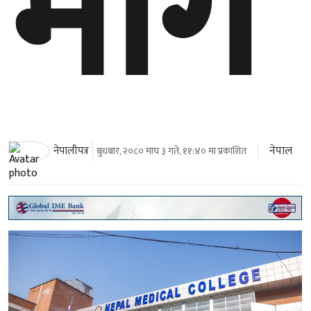
माग
नेपाल
नेपालीपत्र
बुधबार, २०८० माघ ३ गते, ११:४० मा प्रकाशित