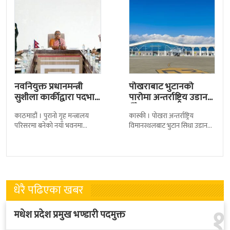
नवनियुक्त प्रधानमन्त्री
पोखराबाट भुटानको
सुशीला कार्कीद्वारा पदभार
पारोमा अन्तर्राष्ट्रिय उडान
ग्रहण
हुँदै
काठमाडौं । पुरानो गृह मन्त्रालय
कास्की । पोखरा अन्तर्राष्ट्रिय
परिसरमा बनेको नयाँ भवनमा
विमानस्थलबाट भुटान सिधा उडान
प्रधानमन्त्री सुशीला कार्कीले आज
हुने भएको छ । भुटान एयरलायन्सले
पदबहाली गरेकी छन् । केहीबेर अघि
पारो–पोखरा–पारो चार्टर उडान गर्न
नवनियुक्त
लागेको हो
धेरै पढिएका खबर
१
मधेश प्रदेश प्रमुख भण्डारी पदमुक्त