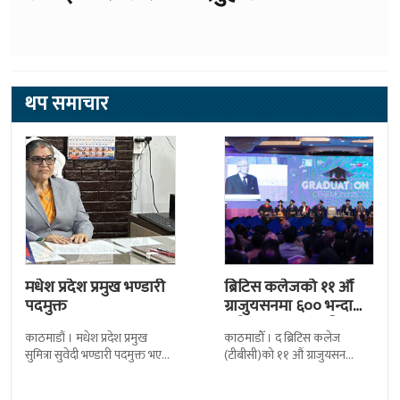
थप समाचार
मधेश प्रदेश प्रमुख भण्डारी
ब्रिटिस कलेजको ११ औँ
पदमुक्त
ग्राजुयसनमा ६०० भन्दा
बढी ग्राजुयट सम्मानित
काठमाडौं । मधेश प्रदेश प्रमुख
काठमाडौँ । द ब्रिटिस कलेज
सुमित्रा सुवेदी भण्डारी पदमुक्त भएकी
(टीबीसी)को ११ औं ग्राजुयसन
छन् । मन्त्रिपरिषद्को सोमबारको
समारोह सम्पन्न भएको छ । शुक्रबार
निर्णय र सिफारिस बमोजिम राष्ट्रपति
द सोल्टीमा ब्रिटिस एजुकेशन ग्रुप