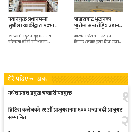
नवनियुक्त प्रधानमन्त्री
पोखराबाट भुटानको
सुशीला कार्कीद्वारा पदभार
पारोमा अन्तर्राष्ट्रिय उडान
ग्रहण
हुँदै
काठमाडौं । पुरानो गृह मन्त्रालय
कास्की । पोखरा अन्तर्राष्ट्रिय
परिसरमा बनेको नयाँ भवनमा
विमानस्थलबाट भुटान सिधा उडान
प्रधानमन्त्री सुशीला कार्कीले आज
हुने भएको छ । भुटान एयरलायन्सले
पदबहाली गरेकी छन् । केहीबेर अघि
पारो–पोखरा–पारो चार्टर उडान गर्न
नवनियुक्त
लागेको हो
धेरै पढिएका खबर
१
मधेश प्रदेश प्रमुख भण्डारी पदमुक्त
ब्रिटिस कलेजको ११ औँ ग्राजुयसनमा ६०० भन्दा बढी ग्राजुयट
२
सम्मानित