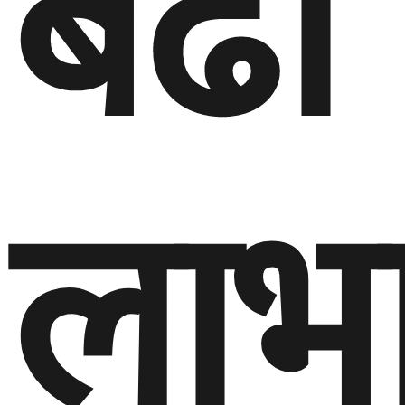
बढी
लाभा