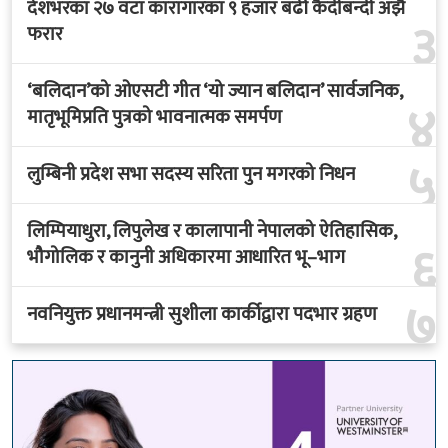
देशभरका २७ वटा कारागारका ९ हजार बढी कैदीबन्दी अझै
३
फरार
‘बलिदान’को ओएसटी गीत ‘यो ज्यान बलिदान’ सार्वजनिक,
४
मातृभूमिप्रति पुत्रको भावनात्मक समर्पण
५
लुम्बिनी प्रदेश सभा सदस्य सरिता पुन मगरको निधन
लिम्पियाधुरा, लिपुलेख र कालापानी नेपालको ऐतिहासिक,
६
भौगोलिक र कानुनी अधिकारमा आधारित भू–भाग
७
नवनियुक्त प्रधानमन्त्री सुशीला कार्कीद्वारा पदभार ग्रहण