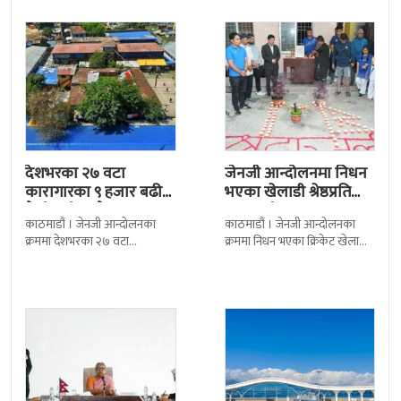
रामचन्द्र
देशभरका २७ वटा
जेनजी आन्दोलनमा निधन
कारागारका ९ हजार बढी
भएका खेलाडी श्रेष्ठप्रति
कैदीबन्दी अझै फरार
श्रद्धाञ्जली
काठमाडौं । जेनजी आन्दोलनका
काठमाडौं । जेनजी आन्दोलनका
क्रममा देशभरका २७ वटा
क्रममा निधन भएका क्रिकेट खेलाडी
कारागारबाट भागेका अधिकांश
सुलभराज श्रेष्ठप्रति श्रद्धाञ्जली अर्पण
कैदीबन्दी अझै फर्किएका छैनन् ।
गरिएको छ । मंगलबार
देशका २७ वटा कारागारबाट
त्रिपुरेश्वरस्थीत राष्ट्रिय खेलकुद