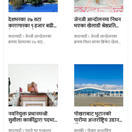
देशभरका २७ वटा
जेनजी आन्दोलनमा निधन
कारागारका ९ हजार बढी
भएका खेलाडी श्रेष्ठप्रति
कैदीबन्दी अझै फरार
श्रद्धाञ्जली
काठमाडौं । जेनजी आन्दोलनका
काठमाडौं । जेनजी आन्दोलनका
क्रममा देशभरका २७ वटा
क्रममा निधन भएका क्रिकेट खेलाडी
कारागारबाट भागेका अधिकांश
सुलभराज श्रेष्ठप्रति श्रद्धाञ्जली अर्पण
कैदीबन्दी अझै फर्किएका छैनन् ।
गरिएको छ । मंगलबार
देशका २७ वटा कारागारबाट
त्रिपुरेश्वरस्थीत राष्ट्रिय खेलकुद
नवनियुक्त प्रधानमन्त्री
पोखराबाट भुटानको
सुशीला कार्कीद्वारा पदभार
पारोमा अन्तर्राष्ट्रिय उडान
ग्रहण
हुँदै
काठमाडौं । पुरानो गृह मन्त्रालय
कास्की । पोखरा अन्तर्राष्ट्रिय