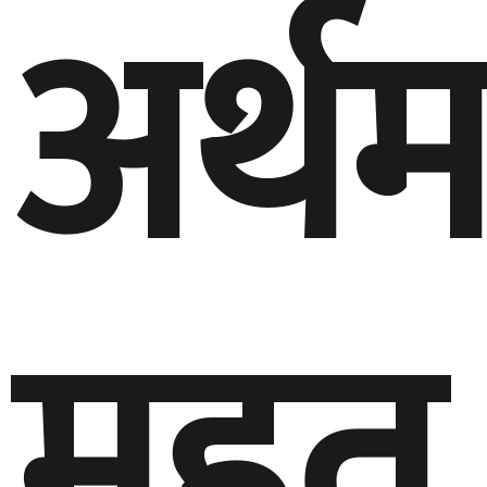
अर्थमन
महत