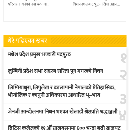
परिसरमा बनेको नयाँ भवनमा
विमानस्थलबाट भुटान सिधा उडान
प्रधानमन्त्री सुशीला कार्कीले आज
हुने भएको छ । भुटान एयरलायन्सले
पदबहाली गरेकी छन् । केहीबेर अघि
पारो–पोखरा–पारो चार्टर उडान गर्न
नवनियुक्त
लागेको हो
धेरै पढिएका खबर
१
मधेश प्रदेश प्रमुख भण्डारी पदमुक्त
२
लुम्बिनी प्रदेश सभा सदस्य सरिता पुन मगरको निधन
लिम्पियाधुरा, लिपुलेख र कालापानी नेपालको ऐतिहासिक,
३
भौगोलिक र कानुनी अधिकारमा आधारित भू–भाग
४
जेनजी आन्दोलनमा निधन भएका खेलाडी श्रेष्ठप्रति श्रद्धाञ्जली
ब्रिटिस कलेजको ११ औँ ग्राजुयसनमा ६०० भन्दा बढी ग्राजुयट