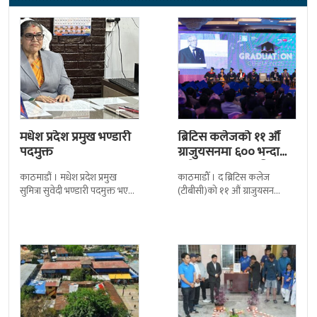
मधेश प्रदेश प्रमुख भण्डारी
ब्रिटिस कलेजको ११ औँ
पदमुक्त
ग्राजुयसनमा ६०० भन्दा
बढी ग्राजुयट सम्मानित
काठमाडौं । मधेश प्रदेश प्रमुख
काठमाडौँ । द ब्रिटिस कलेज
सुमित्रा सुवेदी भण्डारी पदमुक्त भएकी
(टीबीसी)को ११ औं ग्राजुयसन
छन् । मन्त्रिपरिषद्को सोमबारको
समारोह सम्पन्न भएको छ । शुक्रबार
निर्णय र सिफारिस बमोजिम राष्ट्रपति
द सोल्टीमा ब्रिटिस एजुकेशन ग्रुप
रामचन्द्र