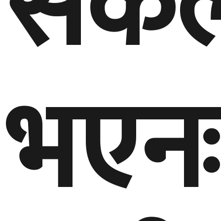
संक
भएनः