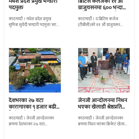
मधेश प्रदेश प्रमुख भण्डारी
ब्रिटिस कलेजको ११ औँ
पदमुक्त
ग्राजुयसनमा ६०० भन्दा
बढी ग्राजुयट सम्मानित
काठमाडौं । मधेश प्रदेश प्रमुख
काठमाडौँ । द ब्रिटिस कलेज
सुमित्रा सुवेदी भण्डारी पदमुक्त भएकी
(टीबीसी)को ११ औं ग्राजुयसन
छन् । मन्त्रिपरिषद्को सोमबारको
समारोह सम्पन्न भएको छ । शुक्रबार
निर्णय र सिफारिस बमोजिम राष्ट्रपति
द सोल्टीमा ब्रिटिस एजुकेशन ग्रुप
रामचन्द्र
देशभरका २७ वटा
जेनजी आन्दोलनमा निधन
कारागारका ९ हजार बढी
भएका खेलाडी श्रेष्ठप्रति
कैदीबन्दी अझै फरार
श्रद्धाञ्जली
काठमाडौं । जेनजी आन्दोलनका
काठमाडौं । जेनजी आन्दोलनका
क्रममा देशभरका २७ वटा
क्रममा निधन भएका क्रिकेट खेलाडी
कारागारबाट भागेका अधिकांश
सुलभराज श्रेष्ठप्रति श्रद्धाञ्जली अर्पण
कैदीबन्दी अझै फर्किएका छैनन् ।
गरिएको छ । मंगलबार