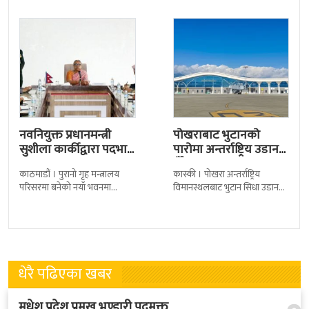
देशका २७ वटा कारागारबाट
त्रिपुरेश्वरस्थीत राष्ट्रिय खेलकुद
नवनियुक्त प्रधानमन्त्री
पोखराबाट भुटानको
सुशीला कार्कीद्वारा पदभार
पारोमा अन्तर्राष्ट्रिय उडान
ग्रहण
हुँदै
काठमाडौं । पुरानो गृह मन्त्रालय
कास्की । पोखरा अन्तर्राष्ट्रिय
परिसरमा बनेको नयाँ भवनमा
विमानस्थलबाट भुटान सिधा उडान
प्रधानमन्त्री सुशीला कार्कीले आज
हुने भएको छ । भुटान एयरलायन्सले
पदबहाली गरेकी छन् । केहीबेर अघि
पारो–पोखरा–पारो चार्टर उडान गर्न
नवनियुक्त
लागेको हो
धेरै पढिएका खबर
मधेश प्रदेश प्रमुख भण्डारी पदमुक्त