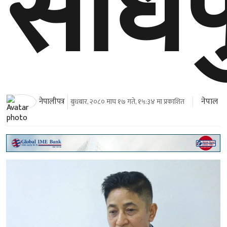
सोधप
नेपाल
नेपालीपत्र
बुधबार, २०८० माघ १७ गते, १५:३४ मा प्रकाशित