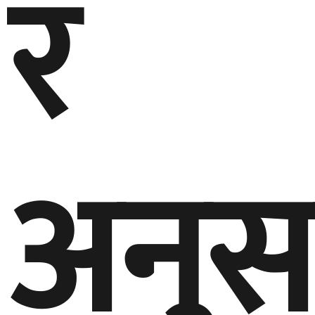
र
अनुस