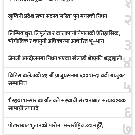
१
२
लुम्बिनी प्रदेश सभा सदस्य सरिता पुन मगरको निधन
लिम्पियाधुरा, लिपुलेख र कालापानी नेपालको ऐतिहासिक,
३
भौगोलिक र कानुनी अधिकारमा आधारित भू–भाग
४
जेनजी आन्दोलनमा निधन भएका खेलाडी श्रेष्ठप्रति श्रद्धाञ्जली
ब्रिटिस कलेजको ११ औँ ग्राजुयसनमा ६०० भन्दा बढी ग्राजुयट
५
सम्मानित
भैरहवा भन्सार कार्यालयले अस्थायी संरचनाबाट अत्यावश्यक
६
सामाग्री ल्याउदै
७
पोखराबाट भुटानको पारोमा अन्तर्राष्ट्रिय उडान हुँदै