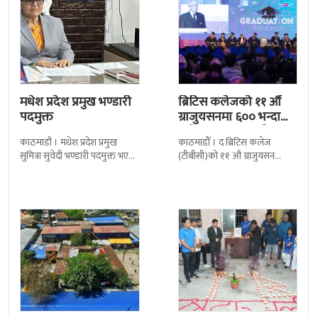
मधेश प्रदेश प्रमुख भण्डारी
ब्रिटिस कलेजको ११ औँ
पदमुक्त
ग्राजुयसनमा ६०० भन्दा
बढी ग्राजुयट सम्मानित
काठमाडौं । मधेश प्रदेश प्रमुख
काठमाडौँ । द ब्रिटिस कलेज
सुमित्रा सुवेदी भण्डारी पदमुक्त भएकी
(टीबीसी)को ११ औं ग्राजुयसन
छन् । मन्त्रिपरिषद्को सोमबारको
समारोह सम्पन्न भएको छ । शुक्रबार
निर्णय र सिफारिस बमोजिम राष्ट्रपति
द सोल्टीमा ब्रिटिस एजुकेशन ग्रुप
रामचन्द्र