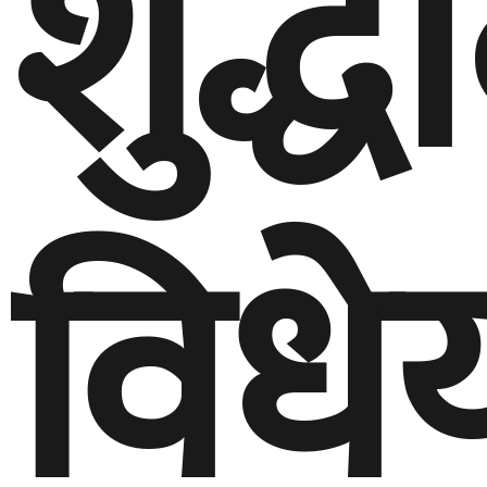
शुद्
विध