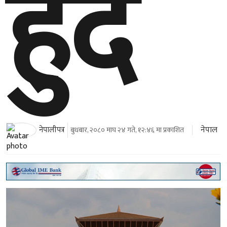
हुँदै
नेपाल
नेपालीपत्र
बुधबार, २०८० माघ २४ गते, १२:४६ मा प्रकाशित