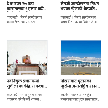
देशभरका २७ वटा
जेनजी आन्दोलनमा निधन
कारागारका ९ हजार बढी
भएका खेलाडी श्रेष्ठप्रति
कैदीबन्दी अझै फरार
श्रद्धाञ्जली
काठमाडौं । जेनजी आन्दोलनका
काठमाडौं । जेनजी आन्दोलनका
क्रममा देशभरका २७ वटा
क्रममा निधन भएका क्रिकेट खेलाडी
कारागारबाट भागेका अधिकांश
सुलभराज श्रेष्ठप्रति श्रद्धाञ्जली अर्पण
कैदीबन्दी अझै फर्किएका छैनन् ।
गरिएको छ । मंगलबार
देशका २७ वटा कारागारबाट
त्रिपुरेश्वरस्थीत राष्ट्रिय खेलकुद
नवनियुक्त प्रधानमन्त्री
पोखराबाट भुटानको
सुशीला कार्कीद्वारा पदभार
पारोमा अन्तर्राष्ट्रिय उडान
ग्रहण
हुँदै
काठमाडौं । पुरानो गृह मन्त्रालय
कास्की । पोखरा अन्तर्राष्ट्रिय
परिसरमा बनेको नयाँ भवनमा
विमानस्थलबाट भुटान सिधा उडान
प्रधानमन्त्री सुशीला कार्कीले आज
हुने भएको छ । भुटान एयरलायन्सले