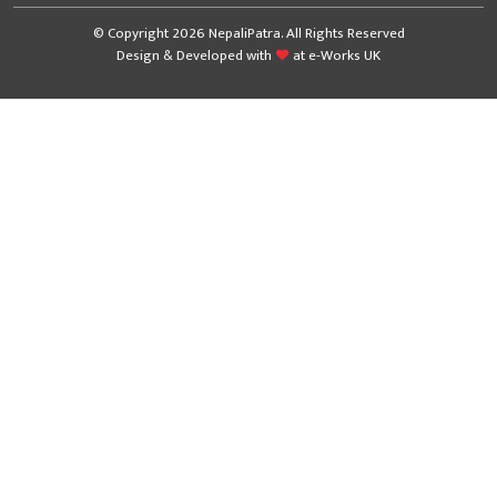
© Copyright 2026 NepaliPatra. All Rights Reserved
Design & Developed with
at
e-Works UK