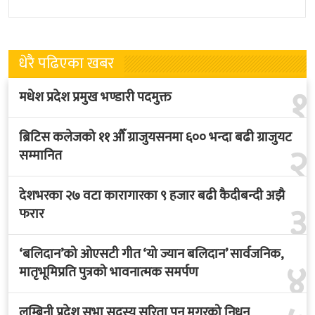
पदबहाली गरेकी छन् । केहीबेर अघि
पारो–पोखरा–पारो चार्टर उडान गर्न
नवनियुक्त
लागेको हो
धेरै पढिएका खबर
१
मधेश प्रदेश प्रमुख भण्डारी पदमुक्त
ब्रिटिस कलेजको ११ औँ ग्राजुयसनमा ६०० भन्दा बढी ग्राजुयट
२
सम्मानित
देशभरका २७ वटा कारागारका ९ हजार बढी कैदीबन्दी अझै
३
फरार
‘बलिदान’को ओएसटी गीत ‘यो ज्यान बलिदान’ सार्वजनिक,
४
मातृभूमिप्रति पुत्रको भावनात्मक समर्पण
लुम्बिनी प्रदेश सभा सदस्य सरिता पुन मगरको निधन