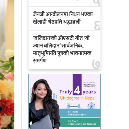
५
जेनजी आन्दोलनमा निधन भएका
६
खेलाडी श्रेष्ठप्रति श्रद्धाञ्जली
‘बलिदान’को ओएसटी गीत ‘यो
ज्यान बलिदान’ सार्वजनिक,
मातृभूमिप्रति पुत्रको भावनात्मक
७
समर्पण