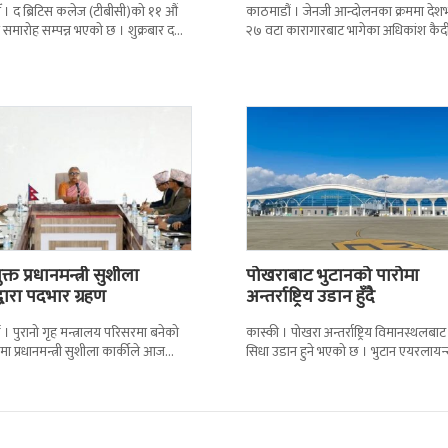
 । द ब्रिटिस कलेज (टीबीसी)को ११ औं
काठमाडौं । जेनजी आन्दोलनका क्रममा दे
न समारोह सम्पन्न भएको छ । शुक्रबार द
२७ वटा कारागारबाट भागेका अधिकांश कैदी
ब्रिटिस एजुकेशन ग्रुप
अझै फर्किएका छैनन् । देशका २७ वटा
कारागारबाट
्त प्रधानमन्त्री सुशीला
पोखराबाट भुटानको पारोमा
द्वारा पदभार ग्रहण
अन्तर्राष्ट्रिय उडान हुँदै
 । पुरानो गृह मन्त्रालय परिसरमा बनेको
कास्की । पोखरा अन्तर्राष्ट्रिय विमानस्थलबाट
मा प्रधानमन्त्री सुशीला कार्कीले आज
सिधा उडान हुने भएको छ । भुटान एयरलायन
गरेकी छन् । केहीबेर अघि नवनियुक्त
पारो–पोखरा–पारो चार्टर उडान गर्न लागेको 