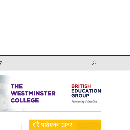
र
धेरै पढिएका खबर