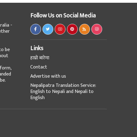
Follow Us on Social Media
alia -
ether
Links
to be
hout
हाम्रो बारेमा
Contact
tform,
panded
Advertise with us
be.
Nepalipatra Translation Service:
English to Nepali and Nepali to
English