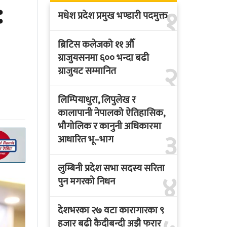
:
१
मधेश प्रदेश प्रमुख भण्डारी पदमुक्त
ब्रिटिस कलेजको ११ औँ
ग्राजुयसनमा ६०० भन्दा बढी
२
ग्राजुयट सम्मानित
लिम्पियाधुरा, लिपुलेख र
कालापानी नेपालको ऐतिहासिक,
भौगोलिक र कानुनी अधिकारमा
३
आधारित भू–भाग
लुम्बिनी प्रदेश सभा सदस्य सरिता
४
पुन मगरको निधन
देशभरका २७ वटा कारागारका ९
हजार बढी कैदीबन्दी अझै फरार