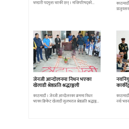
भण्डारी पदमुक्त भएकी छन् । मन्त्रिपरिषद्को
काठमाडौँ
सोमबारको निर्णय र सिफारिस बमोजिम राष्ट्रपति
ग्राजुयस
रामचन्द्र
सोल्टीमा 
जेनजी आन्दोलनमा निधन भएका
नवनियुक
खेलाडी श्रेष्ठप्रति श्रद्धाञ्जली
कार्की
काठमाडौं । जेनजी आन्दोलनका क्रममा निधन
काठमाडौं
भएका क्रिकेट खेलाडी सुलभराज श्रेष्ठप्रति श्रद्धाञ्जली
नयाँ भवन
अर्पण गरिएको छ । मंगलबार त्रिपुरेश्वरस्थीत राष्ट्रिय
पदबहाली 
खेलकुद