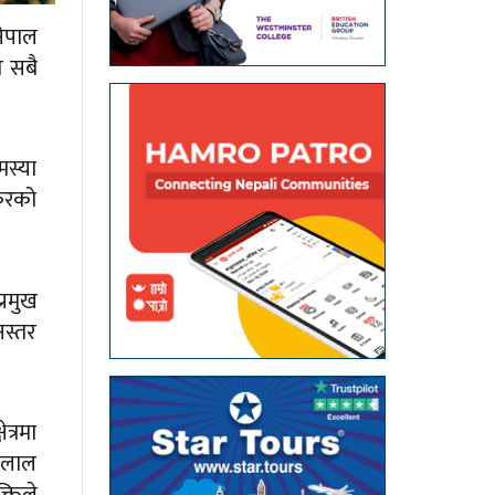
नेपाल
त सबै
मस्या
 करको
्रमुख
नस्तर
त्रमा
“दलाल
्तिले