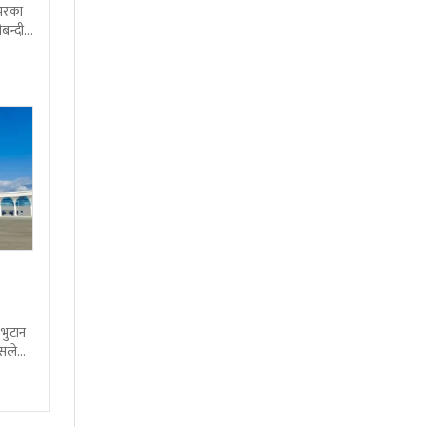
शभरका
बन्दी
 भुटान
्सले
हो