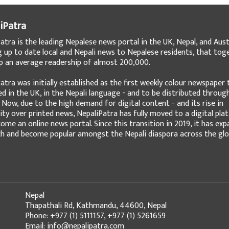
iPatra
atra is the leading Nepalese news portal in the UK, Nepal, and Austr
g up to date local and Nepali news to Nepalese residents, that tog
 an average readership of almost 200,000.
atra was initially established as the first weekly colour newspaper 
ed in the UK, in the Nepali language - and to be distributed throug
 Now, due to the high demand for digital content - and its rise in
ity over printed news, NepaliPatra has fully moved to a digital pla
ome an online news portal. Since this transition in 2019, it has ex
ch and become popular amongst the Nepali diaspora across the glo
Nepal
Thapathali Rd, Kathmandu, 44600, Nepal
Phone: +977 (1) 5111157, +977 (1) 5261659
Email: info@nepalipatra.com