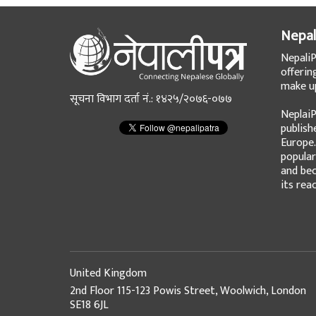
Nepal
NepaliP
offerin
make up
सूचना विभाग दर्ता नं.: १४२५/२०७६-०७७
NeplaiP
publish
Europe.
popular
and bec
its rea
United Kingdom
2nd Floor 115-123 Powis Street, Woolwich, London
SE18 6JL