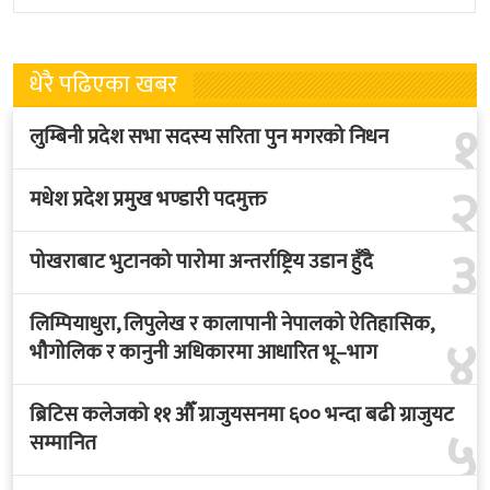
नवनियुक्त
लागेको हो
धेरै पढिएका खबर
१
लुम्बिनी प्रदेश सभा सदस्य सरिता पुन मगरको निधन
२
मधेश प्रदेश प्रमुख भण्डारी पदमुक्त
३
पोखराबाट भुटानको पारोमा अन्तर्राष्ट्रिय उडान हुँदै
लिम्पियाधुरा, लिपुलेख र कालापानी नेपालको ऐतिहासिक,
४
भौगोलिक र कानुनी अधिकारमा आधारित भू–भाग
ब्रिटिस कलेजको ११ औँ ग्राजुयसनमा ६०० भन्दा बढी ग्राजुयट
५
सम्मानित