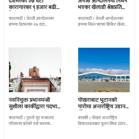
देशभरका २७ वटा
जेनजी आन्दोलनमा निधन
कारागारका ९ हजार बढी
भएका खेलाडी श्रेष्ठप्रति
कैदीबन्दी अझै फरार
श्रद्धाञ्जली
काठमाडौं । जेनजी आन्दोलनका
काठमाडौं । जेनजी आन्दोलनका
क्रममा देशभरका २७ वटा
क्रममा निधन भएका क्रिकेट खेलाडी
कारागारबाट भागेका अधिकांश
सुलभराज श्रेष्ठप्रति श्रद्धाञ्जली अर्पण
कैदीबन्दी अझै फर्किएका छैनन् ।
गरिएको छ । मंगलबार
देशका २७ वटा कारागारबाट
त्रिपुरेश्वरस्थीत राष्ट्रिय खेलकुद
नवनियुक्त प्रधानमन्त्री
पोखराबाट भुटानको
सुशीला कार्कीद्वारा पदभार
पारोमा अन्तर्राष्ट्रिय उडान
ग्रहण
हुँदै
काठमाडौं । पुरानो गृह मन्त्रालय
कास्की । पोखरा अन्तर्राष्ट्रिय
परिसरमा बनेको नयाँ भवनमा
विमानस्थलबाट भुटान सिधा उडान
प्रधानमन्त्री सुशीला कार्कीले आज
हुने भएको छ । भुटान एयरलायन्सले
पदबहाली गरेकी छन् । केहीबेर अघि
पारो–पोखरा–पारो चार्टर उडान गर्न