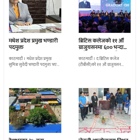
मधेश प्रदेश प्रमुख भण्डारी
ब्रिटिस कलेजको ११ औँ
पदमुक्त
ग्राजुयसनमा ६०० भन्दा
बढी ग्राजुयट सम्मानित
काठमाडौं । मधेश प्रदेश प्रमुख
काठमाडौँ । द ब्रिटिस कलेज
सुमित्रा सुवेदी भण्डारी पदमुक्त भएकी
(टीबीसी)को ११ औं ग्राजुयसन
छन् । मन्त्रिपरिषद्को सोमबारको
समारोह सम्पन्न भएको छ । शुक्रबार
निर्णय र सिफारिस बमोजिम राष्ट्रपति
द सोल्टीमा ब्रिटिस एजुकेशन ग्रुप
रामचन्द्र