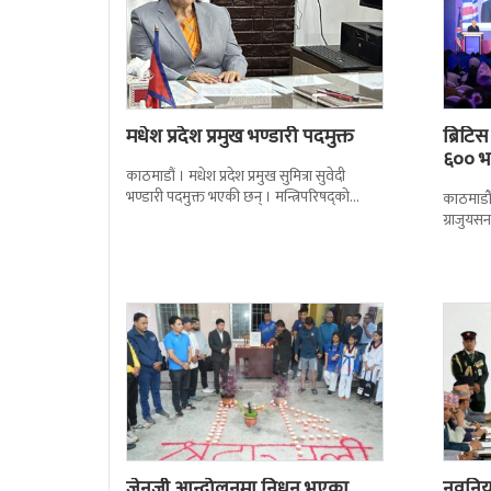
मधेश प्रदेश प्रमुख भण्डारी पदमुक्त
ब्रिटि
६०० भन
काठमाडौं । मधेश प्रदेश प्रमुख सुमित्रा सुवेदी
भण्डारी पदमुक्त भएकी छन् । मन्त्रिपरिषद्को
काठमाडौँ
सोमबारको निर्णय र सिफारिस बमोजिम राष्ट्रपति
ग्राजुयस
रामचन्द्र
सोल्टीमा 
जेनजी आन्दोलनमा निधन भएका
नवनियुक