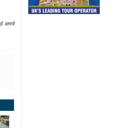
ाई आफ्नो