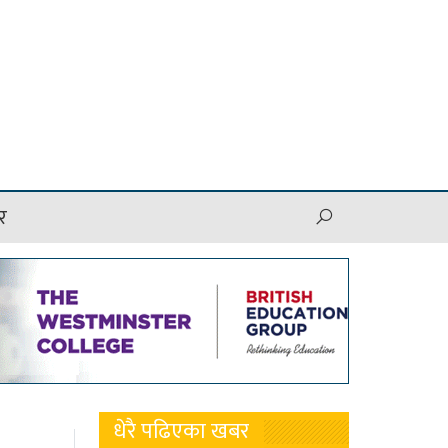
र
धेरै पढिएका खबर