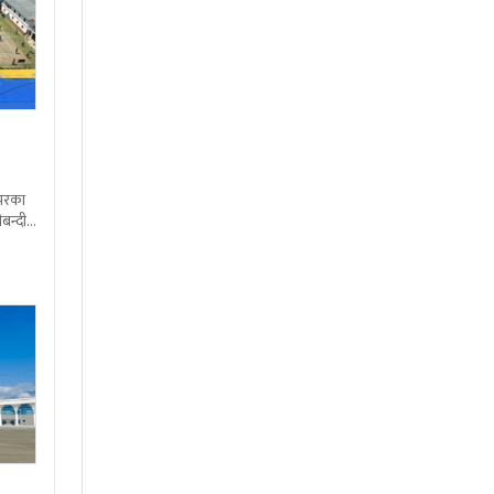
शभरका
बन्दी