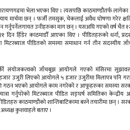
ारायणगढमा भेला भएका थिए । त्यसपछि काठमाण्डौतर्फ लागेका ह
ाय मार्चमा छन् । फर्जी तमसुक, चेकलाई अवैध घोषणा गरेर क्षतिप
ठन गर्नुपर्नेलगायत उनीहरुका माग छन् । यसअघि गएको वर्ष चैत १
११ दिन हिँडेर काठमाडौँ आएका थिए । पीडितहरुको धर्ना, प्रदर
मा मिटरब्याज पीडितको समस्या समाधान गर्न तीन सदस्यीय जा
कार्की संयोजकत्वको जाँचबुझ आयोगले गएको मंसिरमा सुझाव
८ हजार उजुरी लिएको आयोगले ५ हजार उजुरीमा मिलापत्र पनि ग
गि गठन भएको आयोगले काम नगरेको र आफूहरुका समस्या सरक
्रा गर्नुपरेको मिटरब्याज पीडित सङ्घर्ष समितिका केन्द्रीय अध
ीडितहरु काठमाण्डौको शान्तिबाटिकामा बस्ने तयारीमा छन् । सर
 अध्यक्ष कुशवाहले बताए ।