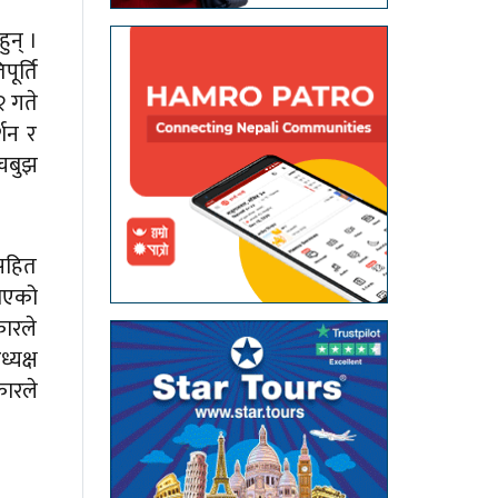
ुन् ।
ूर्ति
२ गते
्शन र
ँचबुझ
सहित
राएको
ारले
्यक्ष
कारले