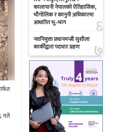
कालापानी नेपालको ऐतिहासिक,
भौगोलिक र कानुनी अधिकारमा
६
आधारित भू–भाग
नवनियुक्त प्रधानमन्त्री सुशीला
७
कार्कीद्वारा पदभार ग्रहण
ार्फत
६ गते