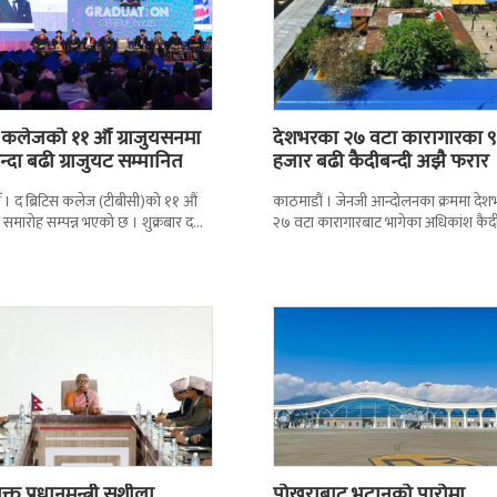
स कलेजको ११ औँ ग्राजुयसनमा
देशभरका २७ वटा कारागारका ९
्दा बढी ग्राजुयट सम्मानित
हजार बढी कैदीबन्दी अझै फरार
 । द ब्रिटिस कलेज (टीबीसी)को ११ औं
काठमाडौं । जेनजी आन्दोलनका क्रममा दे
न समारोह सम्पन्न भएको छ । शुक्रबार द
२७ वटा कारागारबाट भागेका अधिकांश कैदी
ब्रिटिस एजुकेशन ग्रुप
अझै फर्किएका छैनन् । देशका २७ वटा
कारागारबाट
्त प्रधानमन्त्री सुशीला
पोखराबाट भुटानको पारोमा