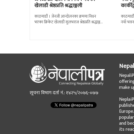
खेलाडी श्रेष्ठप्रति श्रद्धाञ्जली
कार्की
काठमाडौं । जेनजी आन्दोलनका क्रममा निधन
काठमाडौं
भएका क्रिकेट खेलाडी सुलभराज श्रेष्ठप्रति श्रद्धाञ्जली
नयाँ भवन
अर्पण गरिएको छ । मंगलबार त्रिपुरेश्वरस्थीत राष्ट्रिय
पदबहाली 
खेलकुद
Nepal
NepaliP
offerin
make up
सूचना विभाग दर्ता नं.: १४२५/२०७६-०७७
NeplaiP
publish
Europe.
popular
and bec
its rea