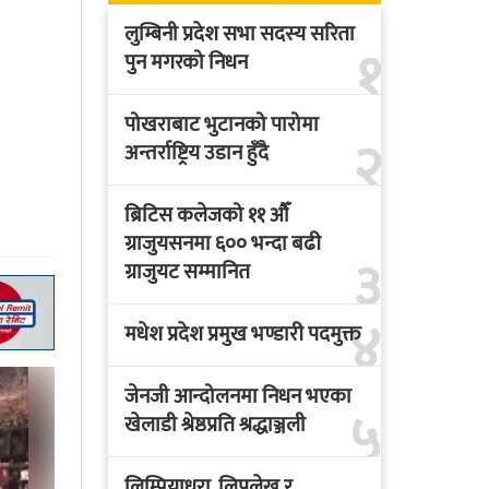
लुम्बिनी प्रदेश सभा सदस्य सरिता
१
पुन मगरको निधन
पोखराबाट भुटानको पारोमा
२
अन्तर्राष्ट्रिय उडान हुँदै
ब्रिटिस कलेजको ११ औँ
ग्राजुयसनमा ६०० भन्दा बढी
३
ग्राजुयट सम्मानित
४
मधेश प्रदेश प्रमुख भण्डारी पदमुक्त
जेनजी आन्दोलनमा निधन भएका
५
खेलाडी श्रेष्ठप्रति श्रद्धाञ्जली
लिम्पियाधुरा, लिपुलेख र