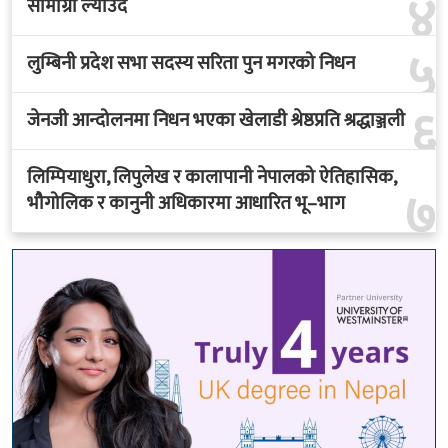
४
सामाग्री ल्याउदै
५
लुम्बिनी प्रदेश सभा सदस्य सरिता पुन मगरको निधन
६
जेनजी आन्दोलनमा निधन भएका खेलाडी श्रेष्ठप्रति श्रद्धाञ्जली
लिम्पियाधुरा, लिपुलेख र कालापानी नेपालको ऐतिहासिक,
७
भौगोलिक र कानुनी अधिकारमा आधारित भू–भाग