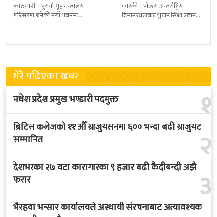
काठमाडौं । पुरानो गृह मन्त्रालय
कास्की । पोखरा अन्तर्राष्ट्रिय
परिसरमा बनेको नयाँ भवनमा
विमानस्थलबाट भुटान सिधा उडान
प्रधानमन्त्री सुशीला कार्कीले आज
हुने भएको छ । भुटान एयरलायन्सले
पदबहाली गरेकी छन् । केहीबेर अघि
पारो–पोखरा–पारो चार्टर उडान गर्न
नवनियुक्त
लागेको हो
धेरै पढिएका खबर
१
मधेश प्रदेश प्रमुख भण्डारी पदमुक्त
ब्रिटिस कलेजको ११ औँ ग्राजुयसनमा ६०० भन्दा बढी ग्राजुयट
२
सम्मानित
देशभरका २७ वटा कारागारका ९ हजार बढी कैदीबन्दी अझै
३
फरार
भैरहवा भन्सार कार्यालयले अस्थायी संरचनाबाट अत्यावश्यक