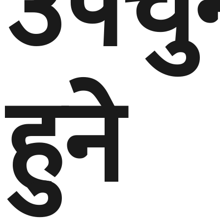
उपचु
हुने