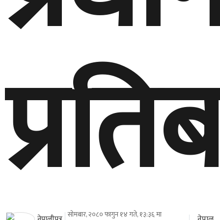
प्रति
सोमबार, २०८० फागुन १४ गते, १३:३६ मा
नेपाल
नेपालीपत्र