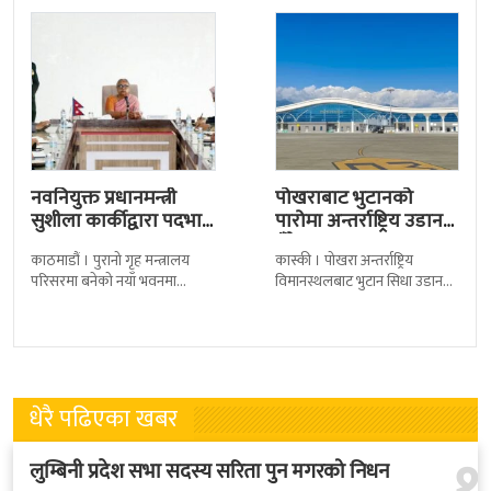
नवनियुक्त प्रधानमन्त्री
पोखराबाट भुटानको
सुशीला कार्कीद्वारा पदभार
पारोमा अन्तर्राष्ट्रिय उडान
ग्रहण
हुँदै
काठमाडौं । पुरानो गृह मन्त्रालय
कास्की । पोखरा अन्तर्राष्ट्रिय
परिसरमा बनेको नयाँ भवनमा
विमानस्थलबाट भुटान सिधा उडान
प्रधानमन्त्री सुशीला कार्कीले आज
हुने भएको छ । भुटान एयरलायन्सले
पदबहाली गरेकी छन् । केहीबेर अघि
पारो–पोखरा–पारो चार्टर उडान गर्न
नवनियुक्त
लागेको हो
धेरै पढिएका खबर
१
लुम्बिनी प्रदेश सभा सदस्य सरिता पुन मगरको निधन