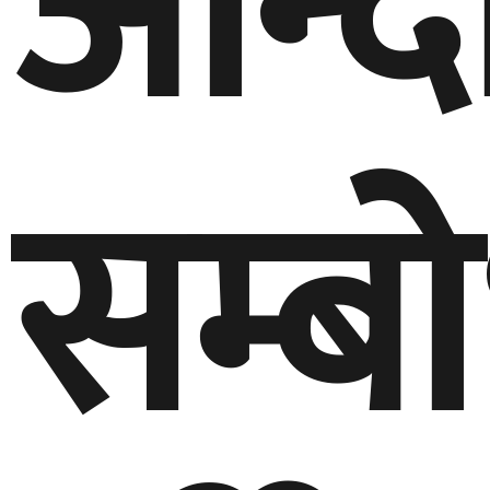
आन्द
सम्ब