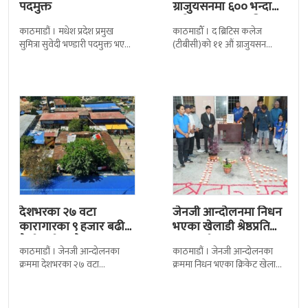
पदमुक्त
ग्राजुयसनमा ६०० भन्दा
बढी ग्राजुयट सम्मानित
काठमाडौं । मधेश प्रदेश प्रमुख
काठमाडौँ । द ब्रिटिस कलेज
सुमित्रा सुवेदी भण्डारी पदमुक्त भएकी
(टीबीसी)को ११ औं ग्राजुयसन
छन् । मन्त्रिपरिषद्को सोमबारको
समारोह सम्पन्न भएको छ । शुक्रबार
निर्णय र सिफारिस बमोजिम राष्ट्रपति
द सोल्टीमा ब्रिटिस एजुकेशन ग्रुप
रामचन्द्र
देशभरका २७ वटा
जेनजी आन्दोलनमा निधन
कारागारका ९ हजार बढी
भएका खेलाडी श्रेष्ठप्रति
कैदीबन्दी अझै फरार
श्रद्धाञ्जली
काठमाडौं । जेनजी आन्दोलनका
काठमाडौं । जेनजी आन्दोलनका
क्रममा देशभरका २७ वटा
क्रममा निधन भएका क्रिकेट खेलाडी
कारागारबाट भागेका अधिकांश
सुलभराज श्रेष्ठप्रति श्रद्धाञ्जली अर्पण
कैदीबन्दी अझै फर्किएका छैनन् ।
गरिएको छ । मंगलबार
देशका २७ वटा कारागारबाट
त्रिपुरेश्वरस्थीत राष्ट्रिय खेलकुद