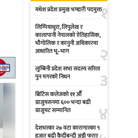
१
मधेश प्रदेश प्रमुख भण्डारी पदमुक्त
लिम्पियाधुरा, लिपुलेख र
कालापानी नेपालको ऐतिहासिक,
भौगोलिक र कानुनी अधिकारमा
२
आधारित भू–भाग
लुम्बिनी प्रदेश सभा सदस्य सरिता
३
पुन मगरको निधन
ब्रिटिस कलेजको ११ औँ
ग्राजुयसनमा ६०० भन्दा बढी
४
ग्राजुयट सम्मानित
देशभरका २७ वटा कारागारका ९
हजार बढी कैदीबन्दी अझै फरार