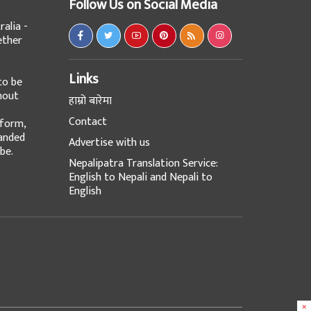
Follow Us on Social Media
alia -
ether
Links
to be
hout
हाम्रो बारेमा
Contact
tform,
panded
Advertise with us
be.
Nepalipatra Translation Service:
English to Nepali and Nepali to
English
×