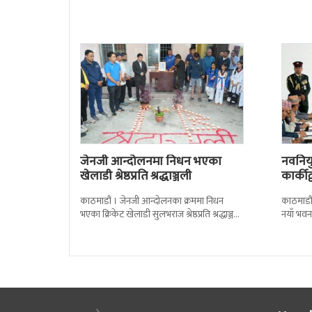
रामचन्द्र
सोल्टीमा 
जेनजी आन्दोलनमा निधन भएका
नवनियुक
खेलाडी श्रेष्ठप्रति श्रद्धाञ्जली
कार्की
काठमाडौं । जेनजी आन्दोलनका क्रममा निधन
काठमाडौं
भएका क्रिकेट खेलाडी सुलभराज श्रेष्ठप्रति श्रद्धाञ्जली
नयाँ भवन
अर्पण गरिएको छ । मंगलबार त्रिपुरेश्वरस्थीत राष्ट्रिय
पदबहाली 
खेलकुद