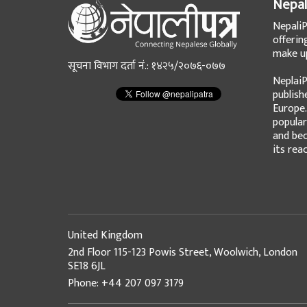
Nepal
NepaliP
offerin
make up
सूचना विभाग दर्ता नं.: १४२५/२०७६-०७७
NeplaiP
publish
Europe.
popular
and bec
its rea
United Kingdom
2nd Floor 115-123 Powis Street, Woolwich, London
SE18 6JL
Phone: +44 207 097 3179