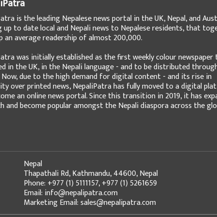
iPatra
atra is the leading Nepalese news portal in the UK, Nepal, and Austr
g up to date local and Nepali news to Nepalese residents, that tog
 an average readership of almost 200,000.
atra was initially established as the first weekly colour newspaper 
ed in the UK, in the Nepali language - and to be distributed throug
 Now, due to the high demand for digital content - and its rise in
ity over printed news, NepaliPatra has fully moved to a digital pla
ome an online news portal. Since this transition in 2019, it has ex
ch and become popular amongst the Nepali diaspora across the glo
Nepal
Thapathali Rd, Kathmandu, 44600, Nepal
Phone: +977 (1) 5111157, +977 (1) 5261659
Email: info@nepalipatra.com
Marketing Email: sales@nepalipatra.com