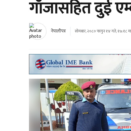
गाँजासहित दुई एम्ब
नेपालीपत्र
सोमबार, २०८० फागुन १४ गते, १७:१८ मा