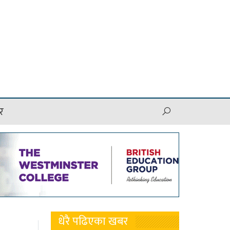
र
धेरै पढिएका खबर