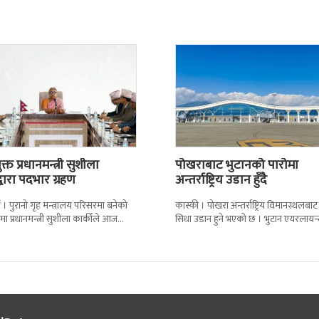
ब्रिटिस एजुकेशन ग्रुप
अझै फर्किएका छैनन् । देशका २७ वटा
कारागारबाट
्त प्रधानमन्त्री सुशीला
पोखराबाट भुटानको पारोमा
द्वारा पदभार ग्रहण
अन्तर्राष्ट्रिय उडान हुँदै
 । पुरानो गृह मन्त्रालय परिसरमा बनेको
कास्की । पोखरा अन्तर्राष्ट्रिय विमानस्थलबाट
मा प्रधानमन्त्री सुशीला कार्कीले आज
सिधा उडान हुने भएको छ । भुटान एयरलायन
गरेकी छन् । केहीबेर अघि नवनियुक्त
पारो–पोखरा–पारो चार्टर उडान गर्न लागेको 