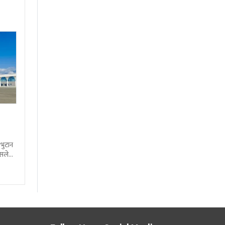
 भुटान
्सले
हो