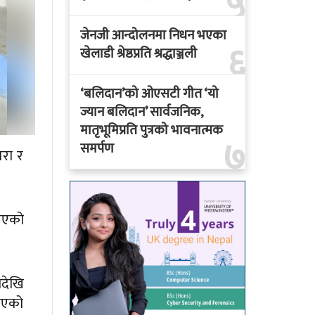
५
जेनजी आन्दोलनमा निधन भएका
६
खेलाडी श्रेष्ठप्रति श्रद्धाञ्जली
‘बलिदान’को ओएसटी गीत ‘यो
ज्यान बलिदान’ सार्वजनिक,
मातृभूमिप्रति पुत्रको भावनात्मक
७
समर्पण
तरा र
लिएको
ादेखि
लिएको