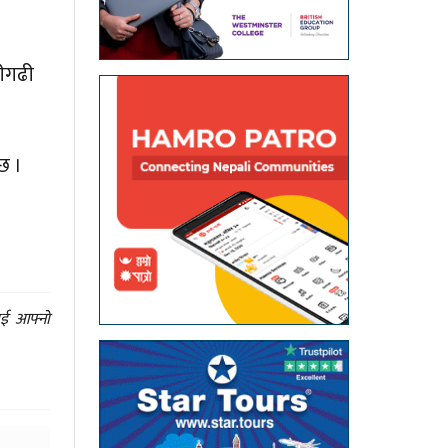
रीगढी
छ ।
ाई आफ्नो