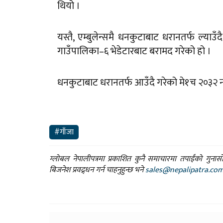
थियो ।
यस्तै, एम्बुलेन्समै धनकुटाबाट धरानतर्फ ल्याउ
गाउँपालिका–६ भेडेटारबाट बरामद गरेको हो ।
धनकुटाबाट धरानतर्फ आउँदै गरेको मे१च २०३२ नम
#गाँजा
ग्लोबल नेपालीपत्रमा प्रकाशित कुनै समाचारमा तपाईंको गुन
बिजनेश प्रवद्र्धन गर्न चाहनुहुन्छ भने
sales@nepalipatra.co