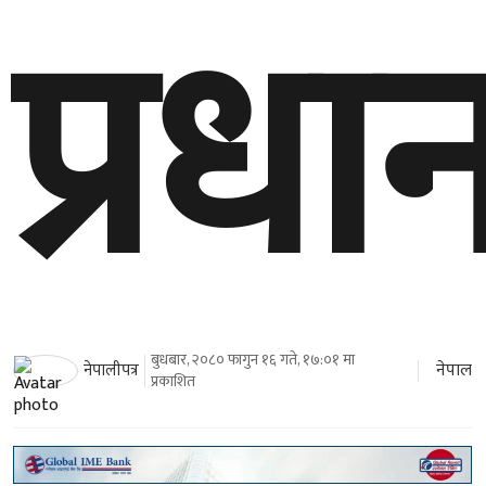
प्रधान
बुधबार, २०८० फागुन १६ गते, १७:०१ मा
नेपाल
नेपालीपत्र
प्रकाशित