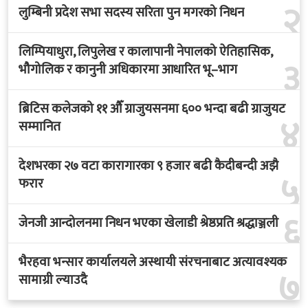
२
लुम्बिनी प्रदेश सभा सदस्य सरिता पुन मगरको निधन
लिम्पियाधुरा, लिपुलेख र कालापानी नेपालको ऐतिहासिक,
३
भौगोलिक र कानुनी अधिकारमा आधारित भू–भाग
ब्रिटिस कलेजको ११ औँ ग्राजुयसनमा ६०० भन्दा बढी ग्राजुयट
४
सम्मानित
देशभरका २७ वटा कारागारका ९ हजार बढी कैदीबन्दी अझै
५
फरार
६
जेनजी आन्दोलनमा निधन भएका खेलाडी श्रेष्ठप्रति श्रद्धाञ्जली
भैरहवा भन्सार कार्यालयले अस्थायी संरचनाबाट अत्यावश्यक
७
सामाग्री ल्याउदै