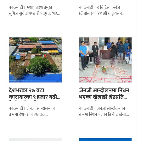
बढी ग्राजुयट सम्मानित
काठमाडौं । मधेश प्रदेश प्रमुख
काठमाडौँ । द ब्रिटिस कलेज
सुमित्रा सुवेदी भण्डारी पदमुक्त भएकी
(टीबीसी)को ११ औं ग्राजुयसन
छन् । मन्त्रिपरिषद्को सोमबारको
समारोह सम्पन्न भएको छ । शुक्रबार
निर्णय र सिफारिस बमोजिम राष्ट्रपति
द सोल्टीमा ब्रिटिस एजुकेशन ग्रुप
रामचन्द्र
देशभरका २७ वटा
जेनजी आन्दोलनमा निधन
कारागारका ९ हजार बढी
भएका खेलाडी श्रेष्ठप्रति
कैदीबन्दी अझै फरार
श्रद्धाञ्जली
काठमाडौं । जेनजी आन्दोलनका
काठमाडौं । जेनजी आन्दोलनका
क्रममा देशभरका २७ वटा
क्रममा निधन भएका क्रिकेट खेलाडी
कारागारबाट भागेका अधिकांश
सुलभराज श्रेष्ठप्रति श्रद्धाञ्जली अर्पण
कैदीबन्दी अझै फर्किएका छैनन् ।
गरिएको छ । मंगलबार
देशका २७ वटा कारागारबाट
त्रिपुरेश्वरस्थीत राष्ट्रिय खेलकुद