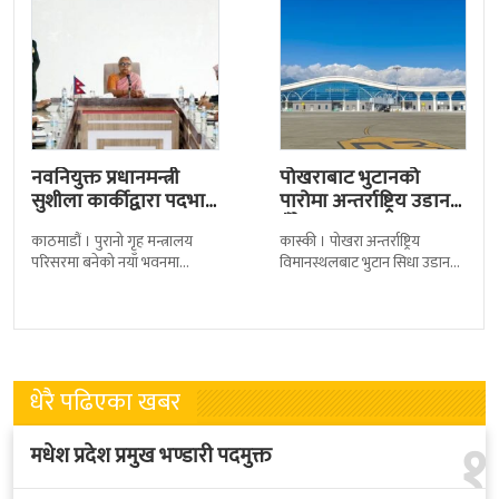
नवनियुक्त प्रधानमन्त्री
पोखराबाट भुटानको
सुशीला कार्कीद्वारा पदभार
पारोमा अन्तर्राष्ट्रिय उडान
ग्रहण
हुँदै
काठमाडौं । पुरानो गृह मन्त्रालय
कास्की । पोखरा अन्तर्राष्ट्रिय
परिसरमा बनेको नयाँ भवनमा
विमानस्थलबाट भुटान सिधा उडान
प्रधानमन्त्री सुशीला कार्कीले आज
हुने भएको छ । भुटान एयरलायन्सले
पदबहाली गरेकी छन् । केहीबेर अघि
पारो–पोखरा–पारो चार्टर उडान गर्न
नवनियुक्त
लागेको हो
धेरै पढिएका खबर
१
मधेश प्रदेश प्रमुख भण्डारी पदमुक्त