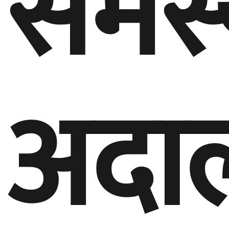
समस्
अदा