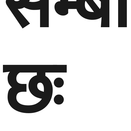
सम्बन
छः