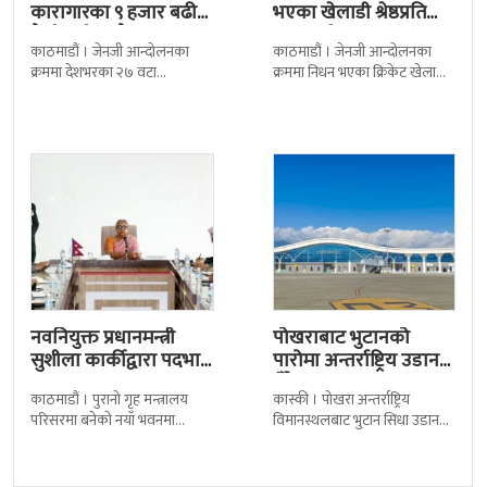
कारागारका ९ हजार बढी
भएका खेलाडी श्रेष्ठप्रति
कैदीबन्दी अझै फरार
श्रद्धाञ्जली
काठमाडौं । जेनजी आन्दोलनका
काठमाडौं । जेनजी आन्दोलनका
क्रममा देशभरका २७ वटा
क्रममा निधन भएका क्रिकेट खेलाडी
कारागारबाट भागेका अधिकांश
सुलभराज श्रेष्ठप्रति श्रद्धाञ्जली अर्पण
कैदीबन्दी अझै फर्किएका छैनन् ।
गरिएको छ । मंगलबार
देशका २७ वटा कारागारबाट
त्रिपुरेश्वरस्थीत राष्ट्रिय खेलकुद
नवनियुक्त प्रधानमन्त्री
पोखराबाट भुटानको
सुशीला कार्कीद्वारा पदभार
पारोमा अन्तर्राष्ट्रिय उडान
ग्रहण
हुँदै
काठमाडौं । पुरानो गृह मन्त्रालय
कास्की । पोखरा अन्तर्राष्ट्रिय
परिसरमा बनेको नयाँ भवनमा
विमानस्थलबाट भुटान सिधा उडान
प्रधानमन्त्री सुशीला कार्कीले आज
हुने भएको छ । भुटान एयरलायन्सले
पदबहाली गरेकी छन् । केहीबेर अघि
पारो–पोखरा–पारो चार्टर उडान गर्न
नवनियुक्त
लागेको हो