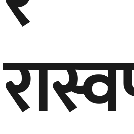
र
रास्व