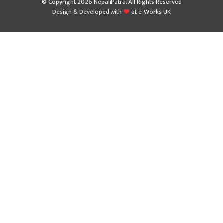
© Copyright 2026 NepaliPatra. All Rights Reserved
Design & Developed with
at
e-Works UK