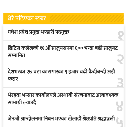
धेरै पढिएका खबर
१
मधेश प्रदेश प्रमुख भण्डारी पदमुक्त
ब्रिटिस कलेजको ११ औँ ग्राजुयसनमा ६०० भन्दा बढी ग्राजुयट
२
सम्मानित
देशभरका २७ वटा कारागारका ९ हजार बढी कैदीबन्दी अझै
३
फरार
भैरहवा भन्सार कार्यालयले अस्थायी संरचनाबाट अत्यावश्यक
४
सामाग्री ल्याउदै
५
जेनजी आन्दोलनमा निधन भएका खेलाडी श्रेष्ठप्रति श्रद्धाञ्जली