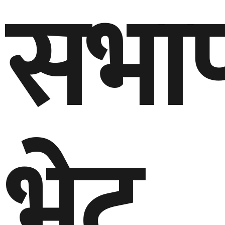
सभा
भेट