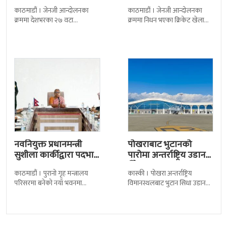
कैदीबन्दी अझै फरार
श्रद्धाञ्जली
काठमाडौं । जेनजी आन्दोलनका
काठमाडौं । जेनजी आन्दोलनका
क्रममा देशभरका २७ वटा
क्रममा निधन भएका क्रिकेट खेलाडी
कारागारबाट भागेका अधिकांश
सुलभराज श्रेष्ठप्रति श्रद्धाञ्जली अर्पण
कैदीबन्दी अझै फर्किएका छैनन् ।
गरिएको छ । मंगलबार
देशका २७ वटा कारागारबाट
त्रिपुरेश्वरस्थीत राष्ट्रिय खेलकुद
नवनियुक्त प्रधानमन्त्री
पोखराबाट भुटानको
सुशीला कार्कीद्वारा पदभार
पारोमा अन्तर्राष्ट्रिय उडान
ग्रहण
हुँदै
काठमाडौं । पुरानो गृह मन्त्रालय
कास्की । पोखरा अन्तर्राष्ट्रिय
परिसरमा बनेको नयाँ भवनमा
विमानस्थलबाट भुटान सिधा उडान
प्रधानमन्त्री सुशीला कार्कीले आज
हुने भएको छ । भुटान एयरलायन्सले
पदबहाली गरेकी छन् । केहीबेर अघि
पारो–पोखरा–पारो चार्टर उडान गर्न
नवनियुक्त
लागेको हो