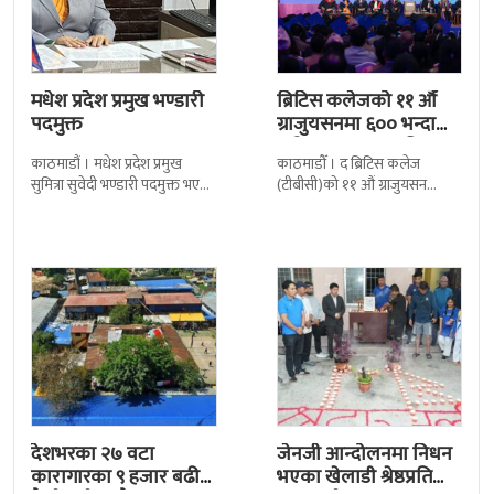
मधेश प्रदेश प्रमुख भण्डारी
ब्रिटिस कलेजको ११ औँ
पदमुक्त
ग्राजुयसनमा ६०० भन्दा
बढी ग्राजुयट सम्मानित
काठमाडौं । मधेश प्रदेश प्रमुख
काठमाडौँ । द ब्रिटिस कलेज
सुमित्रा सुवेदी भण्डारी पदमुक्त भएकी
(टीबीसी)को ११ औं ग्राजुयसन
छन् । मन्त्रिपरिषद्को सोमबारको
समारोह सम्पन्न भएको छ । शुक्रबार
निर्णय र सिफारिस बमोजिम राष्ट्रपति
द सोल्टीमा ब्रिटिस एजुकेशन ग्रुप
रामचन्द्र
देशभरका २७ वटा
जेनजी आन्दोलनमा निधन
कारागारका ९ हजार बढी
भएका खेलाडी श्रेष्ठप्रति