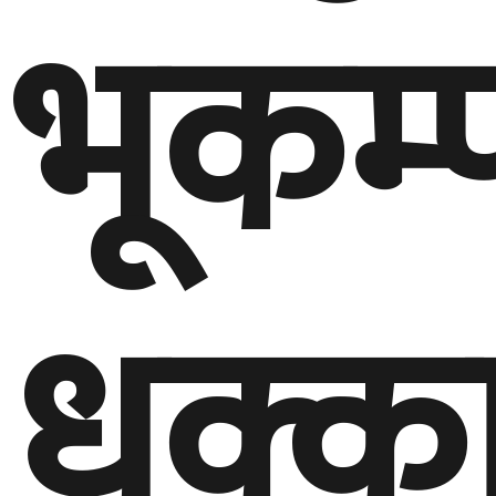
भूकम
धक्क