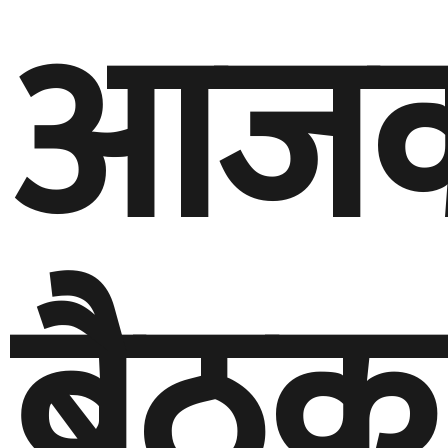
आजक
बैठक