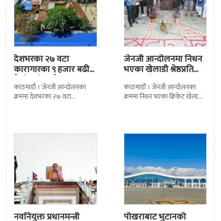
देशभरका २७ वटा
जेनजी आन्दोलनमा निधन
कारागारका ९ हजार बढी
भएका खेलाडी श्रेष्ठप्रति
कैदीबन्दी अझै फरार
श्रद्धाञ्जली
काठमाडौं । जेनजी आन्दोलनका
काठमाडौं । जेनजी आन्दोलनका
क्रममा देशभरका २७ वटा
क्रममा निधन भएका क्रिकेट खेलाडी
कारागारबाट भागेका अधिकांश
सुलभराज श्रेष्ठप्रति श्रद्धाञ्जली अर्पण
कैदीबन्दी अझै फर्किएका छैनन् ।
गरिएको छ । मंगलबार
देशका २७ वटा कारागारबाट
त्रिपुरेश्वरस्थीत राष्ट्रिय खेलकुद
नवनियुक्त प्रधानमन्त्री
पोखराबाट भुटानको