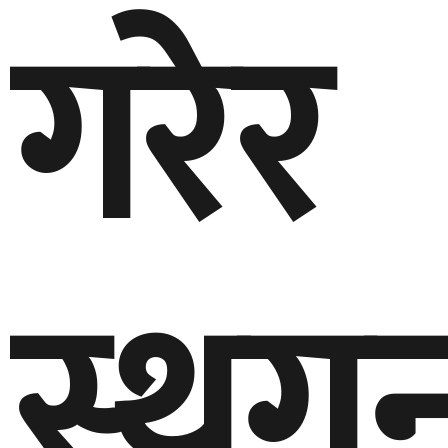
गरेर
स्थग