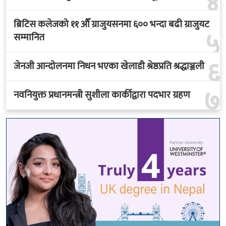
४
ब्रिटिस कलेजको ११ औँ ग्राजुयसनमा ६०० भन्दा बढी ग्राजुयट
५
सम्मानित
६
जेनजी आन्दोलनमा निधन भएका खेलाडी श्रेष्ठप्रति श्रद्धाञ्जली
७
नवनियुक्त प्रधानमन्त्री सुशीला कार्कीद्वारा पदभार ग्रहण