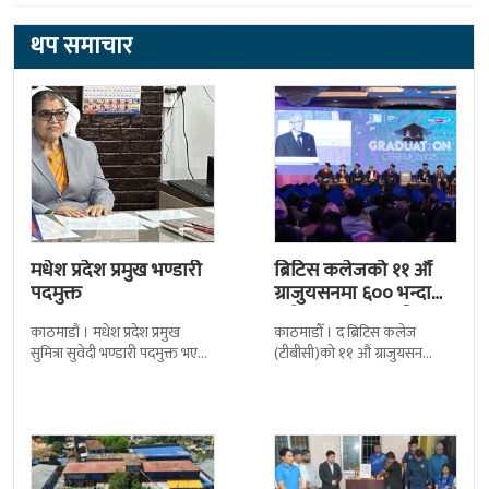
थप समाचार
मधेश प्रदेश प्रमुख भण्डारी
ब्रिटिस कलेजको ११ औँ
पदमुक्त
ग्राजुयसनमा ६०० भन्दा
बढी ग्राजुयट सम्मानित
काठमाडौं । मधेश प्रदेश प्रमुख
काठमाडौँ । द ब्रिटिस कलेज
सुमित्रा सुवेदी भण्डारी पदमुक्त भएकी
(टीबीसी)को ११ औं ग्राजुयसन
छन् । मन्त्रिपरिषद्को सोमबारको
समारोह सम्पन्न भएको छ । शुक्रबार
निर्णय र सिफारिस बमोजिम राष्ट्रपति
द सोल्टीमा ब्रिटिस एजुकेशन ग्रुप
रामचन्द्र