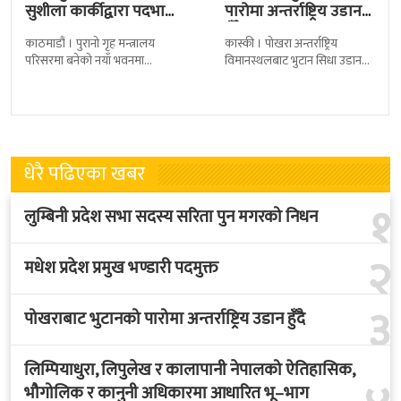
सुशीला कार्कीद्वारा पदभार
पारोमा अन्तर्राष्ट्रिय उडान
ग्रहण
हुँदै
काठमाडौं । पुरानो गृह मन्त्रालय
कास्की । पोखरा अन्तर्राष्ट्रिय
परिसरमा बनेको नयाँ भवनमा
विमानस्थलबाट भुटान सिधा उडान
प्रधानमन्त्री सुशीला कार्कीले आज
हुने भएको छ । भुटान एयरलायन्सले
पदबहाली गरेकी छन् । केहीबेर अघि
पारो–पोखरा–पारो चार्टर उडान गर्न
नवनियुक्त
लागेको हो
धेरै पढिएका खबर
१
लुम्बिनी प्रदेश सभा सदस्य सरिता पुन मगरको निधन
२
मधेश प्रदेश प्रमुख भण्डारी पदमुक्त
३
पोखराबाट भुटानको पारोमा अन्तर्राष्ट्रिय उडान हुँदै
लिम्पियाधुरा, लिपुलेख र कालापानी नेपालको ऐतिहासिक,
भौगोलिक र कानुनी अधिकारमा आधारित भू–भाग