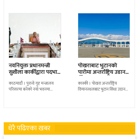
कैदीबन्दी अझै फर्किएका छैनन् ।
गरिएको छ । मंगलबार
देशका २७ वटा कारागारबाट
त्रिपुरेश्वरस्थीत राष्ट्रिय खेलकुद
नवनियुक्त प्रधानमन्त्री
पोखराबाट भुटानको
सुशीला कार्कीद्वारा पदभार
पारोमा अन्तर्राष्ट्रिय उडान
ग्रहण
हुँदै
काठमाडौं । पुरानो गृह मन्त्रालय
कास्की । पोखरा अन्तर्राष्ट्रिय
परिसरमा बनेको नयाँ भवनमा
विमानस्थलबाट भुटान सिधा उडान
प्रधानमन्त्री सुशीला कार्कीले आज
हुने भएको छ । भुटान एयरलायन्सले
पदबहाली गरेकी छन् । केहीबेर अघि
पारो–पोखरा–पारो चार्टर उडान गर्न
नवनियुक्त
लागेको हो
धेरै पढिएका खबर