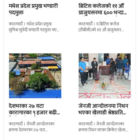
मधेश प्रदेश प्रमुख भण्डारी
ब्रिटिस कलेजको ११ औँ
पदमुक्त
ग्राजुयसनमा ६०० भन्दा
बढी ग्राजुयट सम्मानित
काठमाडौं । मधेश प्रदेश प्रमुख
काठमाडौँ । द ब्रिटिस कलेज
सुमित्रा सुवेदी भण्डारी पदमुक्त भएकी
(टीबीसी)को ११ औं ग्राजुयसन
छन् । मन्त्रिपरिषद्को सोमबारको
समारोह सम्पन्न भएको छ । शुक्रबार
निर्णय र सिफारिस बमोजिम राष्ट्रपति
द सोल्टीमा ब्रिटिस एजुकेशन ग्रुप
रामचन्द्र
देशभरका २७ वटा
जेनजी आन्दोलनमा निधन
कारागारका ९ हजार बढी
भएका खेलाडी श्रेष्ठप्रति
कैदीबन्दी अझै फरार
श्रद्धाञ्जली
काठमाडौं । जेनजी आन्दोलनका
काठमाडौं । जेनजी आन्दोलनका
क्रममा देशभरका २७ वटा
क्रममा निधन भएका क्रिकेट खेलाडी
कारागारबाट भागेका अधिकांश
सुलभराज श्रेष्ठप्रति श्रद्धाञ्जली अर्पण