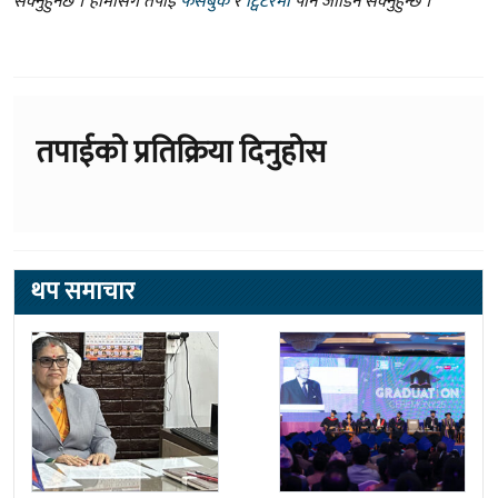
सक्नुहुनेछ । हामीसँग तपाईं
फेसबुक
र
ट्विटरमा
पनि जोडिन सक्नुहुन्छ ।
तपाईको प्रतिक्रिया दिनुहोस
थप समाचार