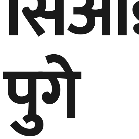
सिआ
पुगे