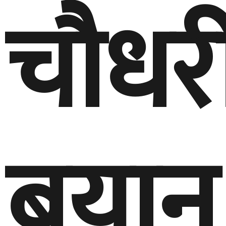
चौधर
बयान