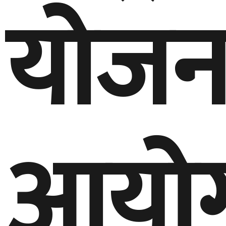
योजन
आयो