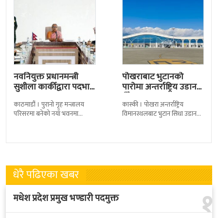
नवनियुक्त प्रधानमन्त्री
पोखराबाट भुटानको
सुशीला कार्कीद्वारा पदभार
पारोमा अन्तर्राष्ट्रिय उडान
ग्रहण
हुँदै
काठमाडौं । पुरानो गृह मन्त्रालय
कास्की । पोखरा अन्तर्राष्ट्रिय
परिसरमा बनेको नयाँ भवनमा
विमानस्थलबाट भुटान सिधा उडान
प्रधानमन्त्री सुशीला कार्कीले आज
हुने भएको छ । भुटान एयरलायन्सले
पदबहाली गरेकी छन् । केहीबेर अघि
पारो–पोखरा–पारो चार्टर उडान गर्न
नवनियुक्त
लागेको हो
धेरै पढिएका खबर
१
मधेश प्रदेश प्रमुख भण्डारी पदमुक्त