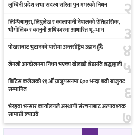
२
लुम्बिनी प्रदेश सभा सदस्य सरिता पुन मगरको निधन
लिम्पियाधुरा, लिपुलेख र कालापानी नेपालको ऐतिहासिक,
३
भौगोलिक र कानुनी अधिकारमा आधारित भू–भाग
४
पोखराबाट भुटानको पारोमा अन्तर्राष्ट्रिय उडान हुँदै
५
जेनजी आन्दोलनमा निधन भएका खेलाडी श्रेष्ठप्रति श्रद्धाञ्जली
ब्रिटिस कलेजको ११ औँ ग्राजुयसनमा ६०० भन्दा बढी ग्राजुयट
६
सम्मानित
भैरहवा भन्सार कार्यालयले अस्थायी संरचनाबाट अत्यावश्यक
७
सामाग्री ल्याउदै