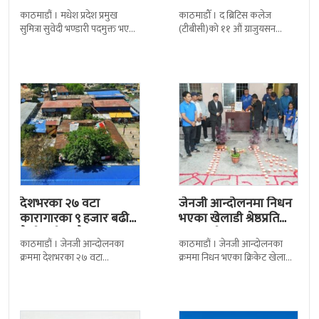
बढी ग्राजुयट सम्मानित
काठमाडौं । मधेश प्रदेश प्रमुख
काठमाडौँ । द ब्रिटिस कलेज
सुमित्रा सुवेदी भण्डारी पदमुक्त भएकी
(टीबीसी)को ११ औं ग्राजुयसन
छन् । मन्त्रिपरिषद्को सोमबारको
समारोह सम्पन्न भएको छ । शुक्रबार
निर्णय र सिफारिस बमोजिम राष्ट्रपति
द सोल्टीमा ब्रिटिस एजुकेशन ग्रुप
रामचन्द्र
देशभरका २७ वटा
जेनजी आन्दोलनमा निधन
कारागारका ९ हजार बढी
भएका खेलाडी श्रेष्ठप्रति
कैदीबन्दी अझै फरार
श्रद्धाञ्जली
काठमाडौं । जेनजी आन्दोलनका
काठमाडौं । जेनजी आन्दोलनका
क्रममा देशभरका २७ वटा
क्रममा निधन भएका क्रिकेट खेलाडी
कारागारबाट भागेका अधिकांश
सुलभराज श्रेष्ठप्रति श्रद्धाञ्जली अर्पण
कैदीबन्दी अझै फर्किएका छैनन् ।
गरिएको छ । मंगलबार
देशका २७ वटा कारागारबाट
त्रिपुरेश्वरस्थीत राष्ट्रिय खेलकुद