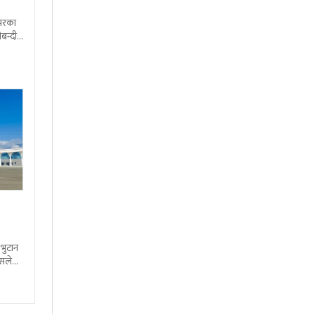
शभरका
बन्दी
 भुटान
्सले
हो