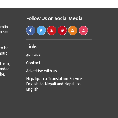
Follow Us on Social Media
alia -
ether
Links
to be
hout
हाम्रो बारेमा
Contact
tform,
panded
Advertise with us
be.
Nepalipatra Translation Service:
English to Nepali and Nepali to
English