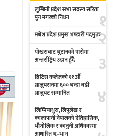
लुम्बिनी प्रदेश सभा सदस्य सरिता
१
पुन मगरको निधन
२
मधेश प्रदेश प्रमुख भण्डारी पदमुक्त
पोखराबाट भुटानको पारोमा
३
अन्तर्राष्ट्रिय उडान हुँदै
ब्रिटिस कलेजको ११ औँ
ग्राजुयसनमा ६०० भन्दा बढी
४
ग्राजुयट सम्मानित
लिम्पियाधुरा, लिपुलेख र
कालापानी नेपालको ऐतिहासिक,
भौगोलिक र कानुनी अधिकारमा
आधारित भू–भाग