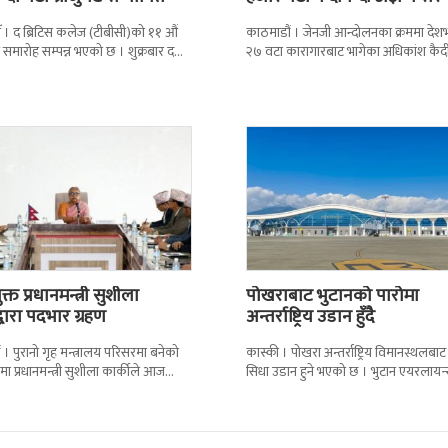
 । द ब्रिटिस कलेज (टीबीसी)को ११ औं
काठमाडौं । जेनजी आन्दोलनका क्रममा दे
न समारोह सम्पन्न भएको छ । शुक्रबार द
२७ वटा कारागारबाट भागेका अधिकांश कैदी
ब्रिटिस एजुकेशन ग्रुप
अझै फर्किएका छैनन् । देशका २७ वटा
कारागारबाट
्त प्रधानमन्त्री सुशीला
पोखराबाट भुटानको पारोमा
द्वारा पदभार ग्रहण
अन्तर्राष्ट्रिय उडान हुँदै
 । पुरानो गृह मन्त्रालय परिसरमा बनेको
कास्की । पोखरा अन्तर्राष्ट्रिय विमानस्थलबाट
मा प्रधानमन्त्री सुशीला कार्कीले आज
सिधा उडान हुने भएको छ । भुटान एयरलायन
गरेकी छन् । केहीबेर अघि नवनियुक्त
पारो–पोखरा–पारो चार्टर उडान गर्न लागेको 