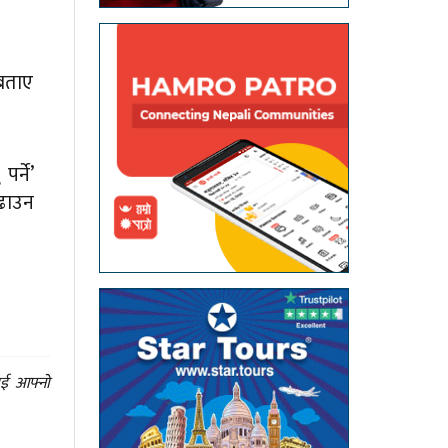
 बताए
पर्ने’
ढाउन
ाई आफ्नो