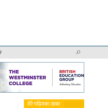
र
धेरै पढिएका खबर