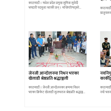
काठमाडौं । मधेश प्रदेश प्रमुख सुमित्रा सुवेदी
भण्डारी पदमुक्त भएकी छन् । मन्त्रिपरिषद्को
काठमाडौँ
सोमबारको निर्णय र सिफारिस बमोजिम राष्ट्रपति
ग्राजुयस
रामचन्द्र
सोल्टीमा 
जेनजी आन्दोलनमा निधन भएका
नवनियुक
खेलाडी श्रेष्ठप्रति श्रद्धाञ्जली
कार्की
काठमाडौं । जेनजी आन्दोलनका क्रममा निधन
काठमाडौं
भएका क्रिकेट खेलाडी सुलभराज श्रेष्ठप्रति श्रद्धाञ्जली
नयाँ भवन
अर्पण गरिएको छ । मंगलबार त्रिपुरेश्वरस्थीत राष्ट्रिय
पदबहाली 
खेलकुद