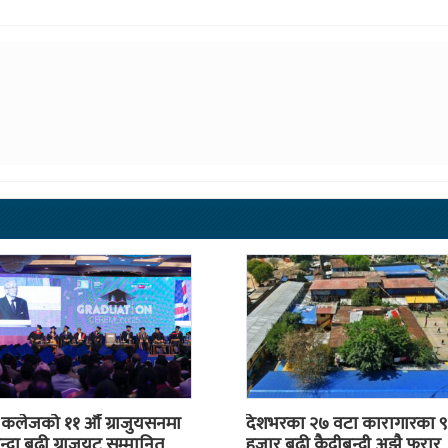
स कलेजको ११ औँ ग्राजुयसनमा
देशभरका २७ वटा कारागारका ९
्दा बढी ग्राजुयट सम्मानित
हजार बढी कैदीबन्दी अझै फरार