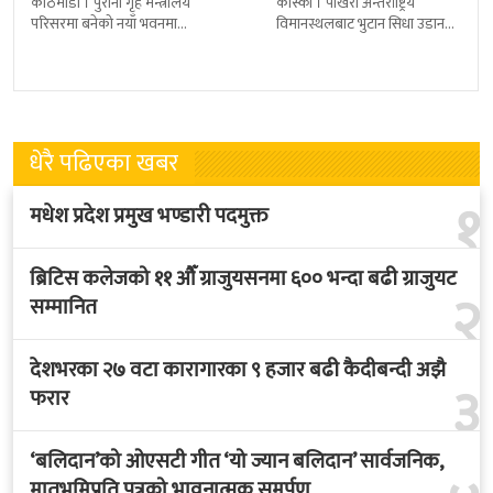
काठमाडौं । पुरानो गृह मन्त्रालय
कास्की । पोखरा अन्तर्राष्ट्रिय
परिसरमा बनेको नयाँ भवनमा
विमानस्थलबाट भुटान सिधा उडान
प्रधानमन्त्री सुशीला कार्कीले आज
हुने भएको छ । भुटान एयरलायन्सले
पदबहाली गरेकी छन् । केहीबेर अघि
पारो–पोखरा–पारो चार्टर उडान गर्न
नवनियुक्त
लागेको हो
धेरै पढिएका खबर
१
मधेश प्रदेश प्रमुख भण्डारी पदमुक्त
ब्रिटिस कलेजको ११ औँ ग्राजुयसनमा ६०० भन्दा बढी ग्राजुयट
२
सम्मानित
देशभरका २७ वटा कारागारका ९ हजार बढी कैदीबन्दी अझै
३
फरार
‘बलिदान’को ओएसटी गीत ‘यो ज्यान बलिदान’ सार्वजनिक,
मातृभूमिप्रति पुत्रको भावनात्मक समर्पण