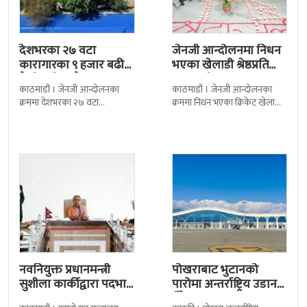
देशभरका २७ वटा
जेनजी आन्दोलनमा निधन
कारागारका ९ हजार बढी
भएका खेलाडी श्रेष्ठप्रति
कैदीबन्दी अझै फरार
श्रद्धाञ्जली
काठमाडौं । जेनजी आन्दोलनका
काठमाडौं । जेनजी आन्दोलनका
क्रममा देशभरका २७ वटा
क्रममा निधन भएका क्रिकेट खेलाडी
कारागारबाट भागेका अधिकांश
सुलभराज श्रेष्ठप्रति श्रद्धाञ्जली अर्पण
कैदीबन्दी अझै फर्किएका छैनन् ।
गरिएको छ । मंगलबार
देशका २७ वटा कारागारबाट
त्रिपुरेश्वरस्थीत राष्ट्रिय खेलकुद
नवनियुक्त प्रधानमन्त्री
पोखराबाट भुटानको
सुशीला कार्कीद्वारा पदभार
पारोमा अन्तर्राष्ट्रिय उडान
ग्रहण
हुँदै