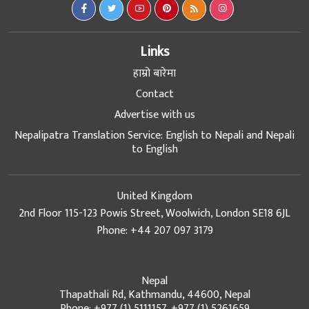
Links
हाम्रो बारेमा
Contact
Advertise with us
Nepalipatra Translation Service: English to Nepali and Nepali
to English
United Kingdom
2nd Floor 115-123 Powis Street, Woolwich, London SE18 6JL
Phone: +44 207 097 3179
Nepal
Thapathali Rd, Kathmandu, 44600, Nepal
Phone: +977 (1) 5111157, +977 (1) 5261659