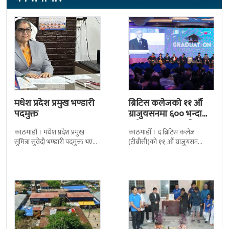
मधेश प्रदेश प्रमुख भण्डारी
ब्रिटिस कलेजको ११ औँ
पदमुक्त
ग्राजुयसनमा ६०० भन्दा
बढी ग्राजुयट सम्मानित
काठमाडौं । मधेश प्रदेश प्रमुख
काठमाडौँ । द ब्रिटिस कलेज
सुमित्रा सुवेदी भण्डारी पदमुक्त भएकी
(टीबीसी)को ११ औं ग्राजुयसन
छन् । मन्त्रिपरिषद्को सोमबारको
समारोह सम्पन्न भएको छ । शुक्रबार
निर्णय र सिफारिस बमोजिम राष्ट्रपति
द सोल्टीमा ब्रिटिस एजुकेशन ग्रुप
रामचन्द्र