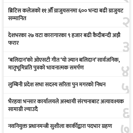
ब्रिटिस कलेजको ११ औँ ग्राजुयसनमा ६०० भन्दा बढी ग्राजुयट
२
सम्मानित
देशभरका २७ वटा कारागारका ९ हजार बढी कैदीबन्दी अझै
३
फरार
‘बलिदान’को ओएसटी गीत ‘यो ज्यान बलिदान’ सार्वजनिक,
४
मातृभूमिप्रति पुत्रको भावनात्मक समर्पण
५
लुम्बिनी प्रदेश सभा सदस्य सरिता पुन मगरको निधन
भैरहवा भन्सार कार्यालयले अस्थायी संरचनाबाट अत्यावश्यक
६
सामाग्री ल्याउदै
७
नवनियुक्त प्रधानमन्त्री सुशीला कार्कीद्वारा पदभार ग्रहण