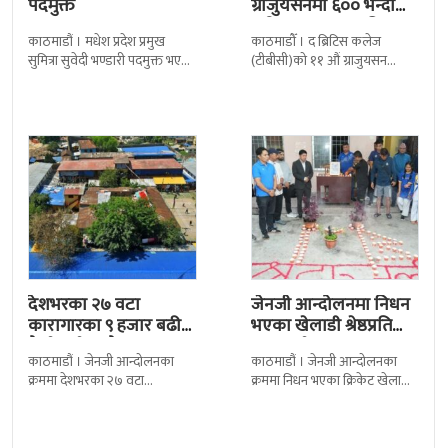
पदमुक्त
ग्राजुयसनमा ६०० भन्दा
बढी ग्राजुयट सम्मानित
काठमाडौं । मधेश प्रदेश प्रमुख
काठमाडौँ । द ब्रिटिस कलेज
सुमित्रा सुवेदी भण्डारी पदमुक्त भएकी
(टीबीसी)को ११ औं ग्राजुयसन
छन् । मन्त्रिपरिषद्को सोमबारको
समारोह सम्पन्न भएको छ । शुक्रबार
निर्णय र सिफारिस बमोजिम राष्ट्रपति
द सोल्टीमा ब्रिटिस एजुकेशन ग्रुप
रामचन्द्र
देशभरका २७ वटा
जेनजी आन्दोलनमा निधन
कारागारका ९ हजार बढी
भएका खेलाडी श्रेष्ठप्रति
कैदीबन्दी अझै फरार
श्रद्धाञ्जली
काठमाडौं । जेनजी आन्दोलनका
काठमाडौं । जेनजी आन्दोलनका
क्रममा देशभरका २७ वटा
क्रममा निधन भएका क्रिकेट खेलाडी
कारागारबाट भागेका अधिकांश
सुलभराज श्रेष्ठप्रति श्रद्धाञ्जली अर्पण
कैदीबन्दी अझै फर्किएका छैनन् ।
गरिएको छ । मंगलबार
देशका २७ वटा कारागारबाट
त्रिपुरेश्वरस्थीत राष्ट्रिय खेलकुद