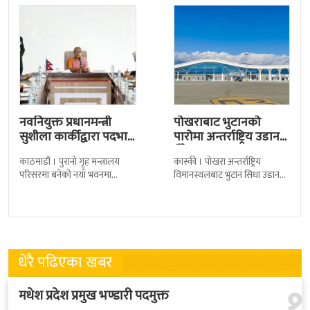
नवनियुक्त प्रधानमन्त्री
पोखराबाट भुटानको
सुशीला कार्कीद्वारा पदभार
पारोमा अन्तर्राष्ट्रिय उडान
ग्रहण
हुँदै
काठमाडौं । पुरानो गृह मन्त्रालय
कास्की । पोखरा अन्तर्राष्ट्रिय
परिसरमा बनेको नयाँ भवनमा
विमानस्थलबाट भुटान सिधा उडान
प्रधानमन्त्री सुशीला कार्कीले आज
हुने भएको छ । भुटान एयरलायन्सले
पदबहाली गरेकी छन् । केहीबेर अघि
पारो–पोखरा–पारो चार्टर उडान गर्न
नवनियुक्त
लागेको हो
धेरै पढिएका खबर
१
मधेश प्रदेश प्रमुख भण्डारी पदमुक्त