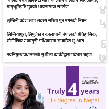
‘बलिदान’को ओएसटी गीत ‘यो ज्यान बलिदान’ सार्वजनिक,
४
मातृभूमिप्रति पुत्रको भावनात्मक समर्पण
५
लुम्बिनी प्रदेश सभा सदस्य सरिता पुन मगरको निधन
लिम्पियाधुरा, लिपुलेख र कालापानी नेपालको ऐतिहासिक,
६
भौगोलिक र कानुनी अधिकारमा आधारित भू–भाग
७
नवनियुक्त प्रधानमन्त्री सुशीला कार्कीद्वारा पदभार ग्रहण