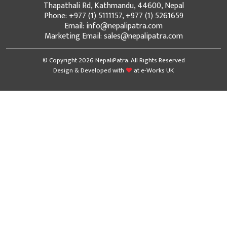
Thapathali Rd, Kathmandu, 44600, Nepal
Phone: +977 (1) 5111157, +977 (1) 5261659
Email: info@nepalipatra.com
Marketing Email: sales@nepalipatra.com
© Copyright 2026 NepaliPatra. All Rights Reserved
Design & Developed with
at
e-Works UK