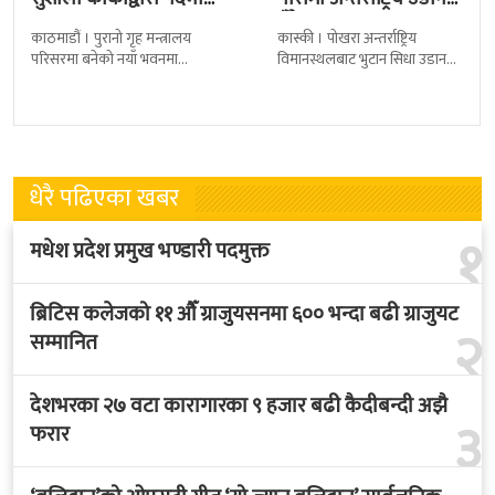
ग्रहण
हुँदै
काठमाडौं । पुरानो गृह मन्त्रालय
कास्की । पोखरा अन्तर्राष्ट्रिय
परिसरमा बनेको नयाँ भवनमा
विमानस्थलबाट भुटान सिधा उडान
प्रधानमन्त्री सुशीला कार्कीले आज
हुने भएको छ । भुटान एयरलायन्सले
पदबहाली गरेकी छन् । केहीबेर अघि
पारो–पोखरा–पारो चार्टर उडान गर्न
नवनियुक्त
लागेको हो
धेरै पढिएका खबर
१
मधेश प्रदेश प्रमुख भण्डारी पदमुक्त
ब्रिटिस कलेजको ११ औँ ग्राजुयसनमा ६०० भन्दा बढी ग्राजुयट
२
सम्मानित
देशभरका २७ वटा कारागारका ९ हजार बढी कैदीबन्दी अझै
३
फरार