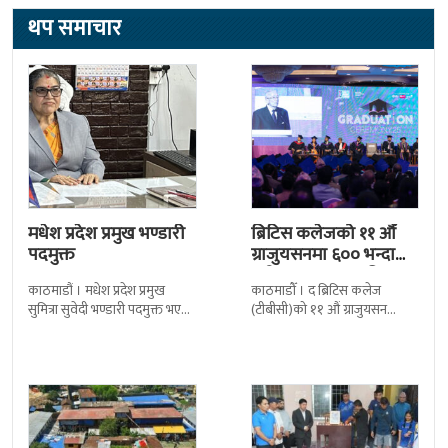
थप समाचार
मधेश प्रदेश प्रमुख भण्डारी
ब्रिटिस कलेजको ११ औँ
पदमुक्त
ग्राजुयसनमा ६०० भन्दा
बढी ग्राजुयट सम्मानित
काठमाडौं । मधेश प्रदेश प्रमुख
काठमाडौँ । द ब्रिटिस कलेज
सुमित्रा सुवेदी भण्डारी पदमुक्त भएकी
(टीबीसी)को ११ औं ग्राजुयसन
छन् । मन्त्रिपरिषद्को सोमबारको
समारोह सम्पन्न भएको छ । शुक्रबार
निर्णय र सिफारिस बमोजिम राष्ट्रपति
द सोल्टीमा ब्रिटिस एजुकेशन ग्रुप
रामचन्द्र