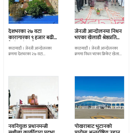
देशभरका २७ वटा
जेनजी आन्दोलनमा निधन
कारागारका ९ हजार बढी
भएका खेलाडी श्रेष्ठप्रति
कैदीबन्दी अझै फरार
श्रद्धाञ्जली
काठमाडौं । जेनजी आन्दोलनका
काठमाडौं । जेनजी आन्दोलनका
क्रममा देशभरका २७ वटा
क्रममा निधन भएका क्रिकेट खेलाडी
कारागारबाट भागेका अधिकांश
सुलभराज श्रेष्ठप्रति श्रद्धाञ्जली अर्पण
कैदीबन्दी अझै फर्किएका छैनन् ।
गरिएको छ । मंगलबार
देशका २७ वटा कारागारबाट
त्रिपुरेश्वरस्थीत राष्ट्रिय खेलकुद
नवनियुक्त प्रधानमन्त्री
पोखराबाट भुटानको
सुशीला कार्कीद्वारा पदभार
पारोमा अन्तर्राष्ट्रिय उडान