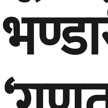
भण्डा
‘गणतन