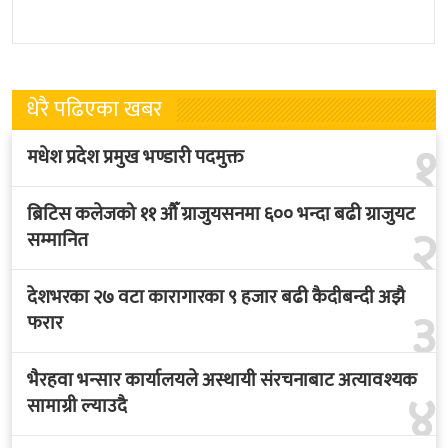
प्रधानमन्त्री सुशीला कार्कीले आज
हुने भएको छ । भुटान एयरलायन्सले
पदबहाली गरेकी छन् । केहीबेर अघि
पारो–पोखरा–पारो चार्टर उडान गर्न
नवनियुक्त
लागेको हो
धेरै पढिएका खबर
१
मधेश प्रदेश प्रमुख भण्डारी पदमुक्त
ब्रिटिस कलेजको ११ औँ ग्राजुयसनमा ६०० भन्दा बढी ग्राजुयट
२
सम्मानित
देशभरका २७ वटा कारागारका ९ हजार बढी कैदीबन्दी अझै
३
फरार
भैरहवा भन्सार कार्यालयले अस्थायी संरचनाबाट अत्यावश्यक
४
सामाग्री ल्याउदै