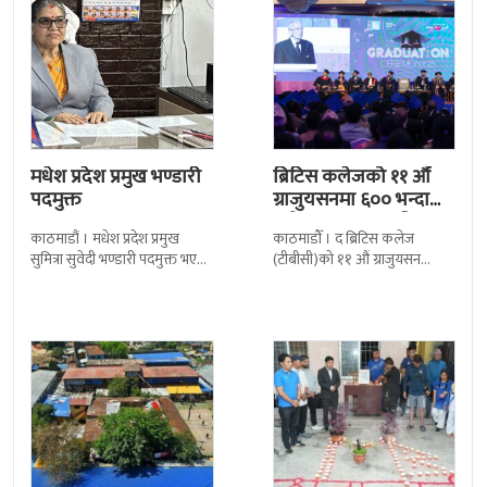
मधेश प्रदेश प्रमुख भण्डारी
ब्रिटिस कलेजको ११ औँ
पदमुक्त
ग्राजुयसनमा ६०० भन्दा
बढी ग्राजुयट सम्मानित
काठमाडौं । मधेश प्रदेश प्रमुख
काठमाडौँ । द ब्रिटिस कलेज
सुमित्रा सुवेदी भण्डारी पदमुक्त भएकी
(टीबीसी)को ११ औं ग्राजुयसन
छन् । मन्त्रिपरिषद्को सोमबारको
समारोह सम्पन्न भएको छ । शुक्रबार
निर्णय र सिफारिस बमोजिम राष्ट्रपति
द सोल्टीमा ब्रिटिस एजुकेशन ग्रुप
रामचन्द्र