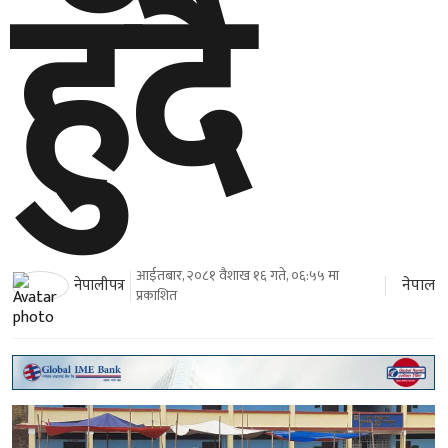
हुँदै
आईतबार, २०८१ वैशाख १६ गते, ०६:५५ मा
नेपाल
नेपालीपत्र
प्रकाशित