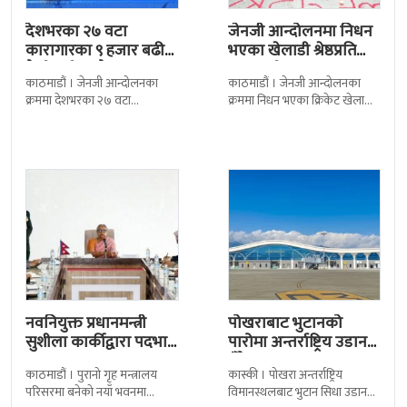
देशभरका २७ वटा
जेनजी आन्दोलनमा निधन
कारागारका ९ हजार बढी
भएका खेलाडी श्रेष्ठप्रति
कैदीबन्दी अझै फरार
श्रद्धाञ्जली
काठमाडौं । जेनजी आन्दोलनका
काठमाडौं । जेनजी आन्दोलनका
क्रममा देशभरका २७ वटा
क्रममा निधन भएका क्रिकेट खेलाडी
कारागारबाट भागेका अधिकांश
सुलभराज श्रेष्ठप्रति श्रद्धाञ्जली अर्पण
कैदीबन्दी अझै फर्किएका छैनन् ।
गरिएको छ । मंगलबार
देशका २७ वटा कारागारबाट
त्रिपुरेश्वरस्थीत राष्ट्रिय खेलकुद
नवनियुक्त प्रधानमन्त्री
पोखराबाट भुटानको
सुशीला कार्कीद्वारा पदभार
पारोमा अन्तर्राष्ट्रिय उडान
ग्रहण
हुँदै
काठमाडौं । पुरानो गृह मन्त्रालय
कास्की । पोखरा अन्तर्राष्ट्रिय
परिसरमा बनेको नयाँ भवनमा
विमानस्थलबाट भुटान सिधा उडान