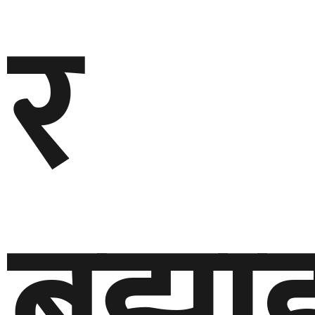
र
बझा