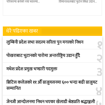
परिसरमा बनेको नयाँ भवनमा
विमानस्थलबाट भुटान सिधा उडान
प्रधानमन्त्री सुशीला कार्कीले आज
हुने भएको छ । भुटान एयरलायन्सले
पदबहाली गरेकी छन् । केहीबेर अघि
पारो–पोखरा–पारो चार्टर उडान गर्न
नवनियुक्त
लागेको हो
धेरै पढिएका खबर
१
लुम्बिनी प्रदेश सभा सदस्य सरिता पुन मगरको निधन
२
पोखराबाट भुटानको पारोमा अन्तर्राष्ट्रिय उडान हुँदै
३
मधेश प्रदेश प्रमुख भण्डारी पदमुक्त
ब्रिटिस कलेजको ११ औँ ग्राजुयसनमा ६०० भन्दा बढी ग्राजुयट
४
सम्मानित
जेनजी आन्दोलनमा निधन भएका खेलाडी श्रेष्ठप्रति श्रद्धाञ्जली