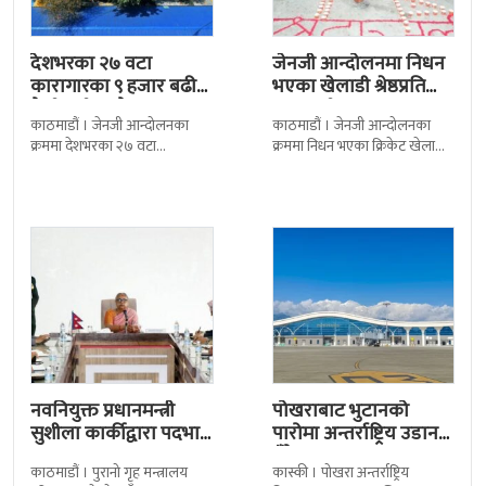
देशभरका २७ वटा
जेनजी आन्दोलनमा निधन
कारागारका ९ हजार बढी
भएका खेलाडी श्रेष्ठप्रति
कैदीबन्दी अझै फरार
श्रद्धाञ्जली
काठमाडौं । जेनजी आन्दोलनका
काठमाडौं । जेनजी आन्दोलनका
क्रममा देशभरका २७ वटा
क्रममा निधन भएका क्रिकेट खेलाडी
कारागारबाट भागेका अधिकांश
सुलभराज श्रेष्ठप्रति श्रद्धाञ्जली अर्पण
कैदीबन्दी अझै फर्किएका छैनन् ।
गरिएको छ । मंगलबार
देशका २७ वटा कारागारबाट
त्रिपुरेश्वरस्थीत राष्ट्रिय खेलकुद
नवनियुक्त प्रधानमन्त्री
पोखराबाट भुटानको
सुशीला कार्कीद्वारा पदभार
पारोमा अन्तर्राष्ट्रिय उडान
ग्रहण
हुँदै
काठमाडौं । पुरानो गृह मन्त्रालय
कास्की । पोखरा अन्तर्राष्ट्रिय