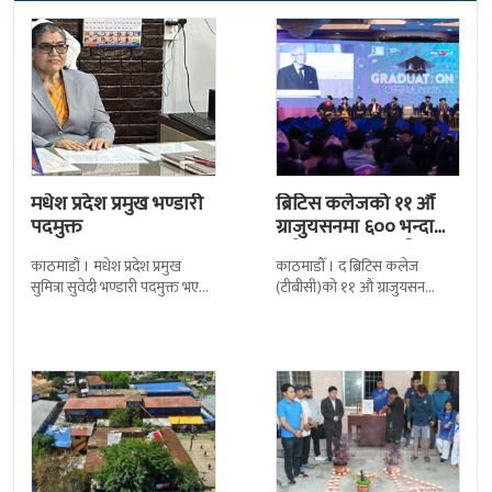
मधेश प्रदेश प्रमुख भण्डारी
ब्रिटिस कलेजको ११ औँ
पदमुक्त
ग्राजुयसनमा ६०० भन्दा
बढी ग्राजुयट सम्मानित
काठमाडौं । मधेश प्रदेश प्रमुख
काठमाडौँ । द ब्रिटिस कलेज
सुमित्रा सुवेदी भण्डारी पदमुक्त भएकी
(टीबीसी)को ११ औं ग्राजुयसन
छन् । मन्त्रिपरिषद्को सोमबारको
समारोह सम्पन्न भएको छ । शुक्रबार
निर्णय र सिफारिस बमोजिम राष्ट्रपति
द सोल्टीमा ब्रिटिस एजुकेशन ग्रुप
रामचन्द्र