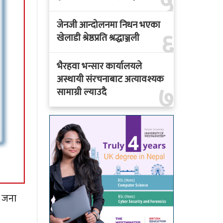
५
जेनजी आन्दोलनमा निधन भएका
६
खेलाडी श्रेष्ठप्रति श्रद्धाञ्जली
भैरहवा भन्सार कार्यालयले
अस्थायी संरचनाबाट अत्यावश्यक
७
सामाग्री ल्याउदै
क जना