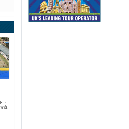
शभरका
बन्दी