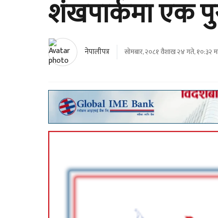
शंखपार्कमा एक पु
नेपालीपत्र
सोमबार, २०८१ वैशाख २४ गते, १०:३२ मा