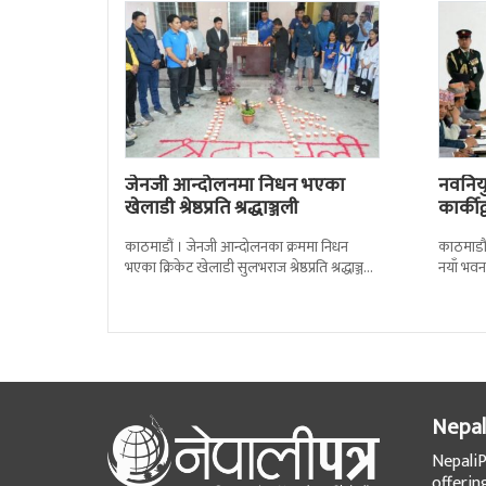
जेनजी आन्दोलनमा निधन भएका
नवनियुक
खेलाडी श्रेष्ठप्रति श्रद्धाञ्जली
कार्की
काठमाडौं । जेनजी आन्दोलनका क्रममा निधन
काठमाडौं
भएका क्रिकेट खेलाडी सुलभराज श्रेष्ठप्रति श्रद्धाञ्जली
नयाँ भवन
अर्पण गरिएको छ । मंगलबार त्रिपुरेश्वरस्थीत राष्ट्रिय
पदबहाली 
खेलकुद
Nepal
NepaliP
offerin