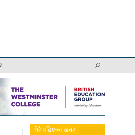
र
धेरै पढिएका खबर