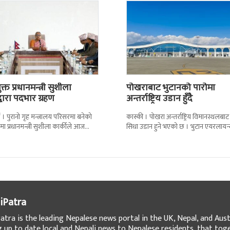
्त प्रधानमन्त्री सुशीला
पोखराबाट भुटानको पारोमा
द्वारा पदभार ग्रहण
अन्तर्राष्ट्रिय उडान हुँदै
 । पुरानो गृह मन्त्रालय परिसरमा बनेको
कास्की । पोखरा अन्तर्राष्ट्रिय विमानस्थलबाट
मा प्रधानमन्त्री सुशीला कार्कीले आज
सिधा उडान हुने भएको छ । भुटान एयरलायन
गरेकी छन् । केहीबेर अघि नवनियुक्त
पारो–पोखरा–पारो चार्टर उडान गर्न लागेको 
iPatra
atra is the leading Nepalese news portal in the UK, Nepal, and Austr
g up to date local and Nepali news to Nepalese residents, that tog