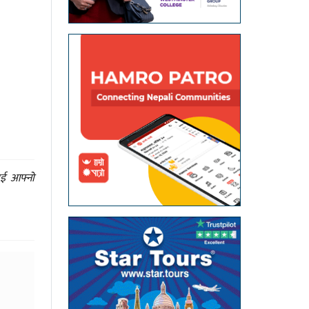
ाई आफ्नो