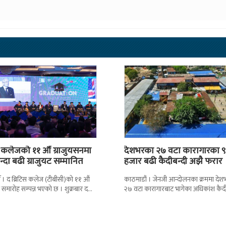
स कलेजको ११ औँ ग्राजुयसनमा
देशभरका २७ वटा कारागारका ९
्दा बढी ग्राजुयट सम्मानित
हजार बढी कैदीबन्दी अझै फरार
 । द ब्रिटिस कलेज (टीबीसी)को ११ औं
काठमाडौं । जेनजी आन्दोलनका क्रममा दे
न समारोह सम्पन्न भएको छ । शुक्रबार द
२७ वटा कारागारबाट भागेका अधिकांश कैदी
ब्रिटिस एजुकेशन ग्रुप
अझै फर्किएका छैनन् । देशका २७ वटा
कारागारबाट