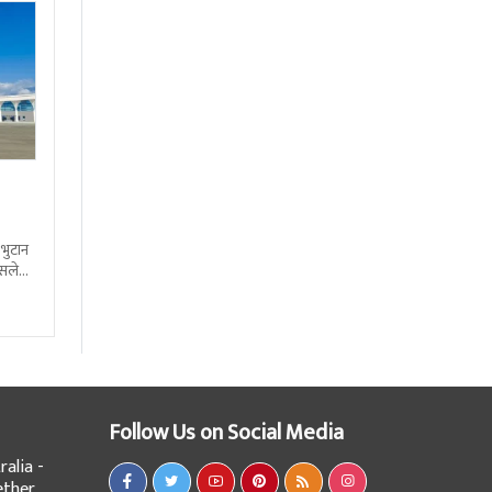
 भुटान
्सले
हो
Follow Us on Social Media
alia -
ether