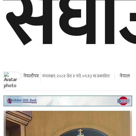
सघाउ
नेपाल
नेपालीपत्र
मंगलबार, २०८१ जेठ १ गते, ०९:१३ मा प्रकाशित