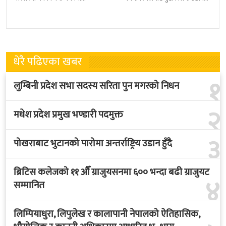
प्रधानमन्त्री सुशीला कार्कीले आज
हुने भएको छ । भुटान एयरलायन्सले
पदबहाली गरेकी छन् । केहीबेर अघि
पारो–पोखरा–पारो चार्टर उडान गर्न
नवनियुक्त
लागेको हो
धेरै पढिएका खबर
१
लुम्बिनी प्रदेश सभा सदस्य सरिता पुन मगरको निधन
२
मधेश प्रदेश प्रमुख भण्डारी पदमुक्त
३
पोखराबाट भुटानको पारोमा अन्तर्राष्ट्रिय उडान हुँदै
ब्रिटिस कलेजको ११ औँ ग्राजुयसनमा ६०० भन्दा बढी ग्राजुयट
४
सम्मानित
लिम्पियाधुरा, लिपुलेख र कालापानी नेपालको ऐतिहासिक,