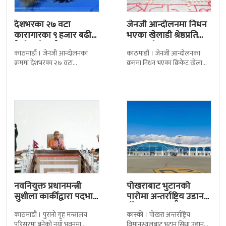
देशभरका २७ वटा
जेनजी आन्दोलनमा निधन
कारागारका ९ हजार बढी
भएका खेलाडी श्रेष्ठप्रति
कैदीबन्दी अझै फरार
श्रद्धाञ्जली
काठमाडौं । जेनजी आन्दोलनका
काठमाडौं । जेनजी आन्दोलनका
क्रममा देशभरका २७ वटा
क्रममा निधन भएका क्रिकेट खेलाडी
कारागारबाट भागेका अधिकांश
सुलभराज श्रेष्ठप्रति श्रद्धाञ्जली अर्पण
कैदीबन्दी अझै फर्किएका छैनन् ।
गरिएको छ । मंगलबार
देशका २७ वटा कारागारबाट
त्रिपुरेश्वरस्थीत राष्ट्रिय खेलकुद
नवनियुक्त प्रधानमन्त्री
पोखराबाट भुटानको
सुशीला कार्कीद्वारा पदभार
पारोमा अन्तर्राष्ट्रिय उडान
ग्रहण
हुँदै
काठमाडौं । पुरानो गृह मन्त्रालय
कास्की । पोखरा अन्तर्राष्ट्रिय
परिसरमा बनेको नयाँ भवनमा
विमानस्थलबाट भुटान सिधा उडान