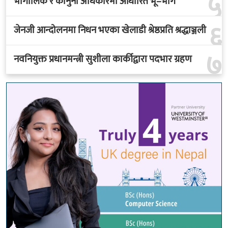
५
भौगोलिक र कानुनी अधिकारमा आधारित भू–भाग
६
जेनजी आन्दोलनमा निधन भएका खेलाडी श्रेष्ठप्रति श्रद्धाञ्जली
७
नवनियुक्त प्रधानमन्त्री सुशीला कार्कीद्वारा पदभार ग्रहण