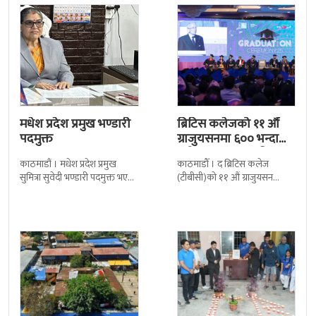
मधेश प्रदेश प्रमुख भण्डारी
ब्रिटिस कलेजको ११ औँ
पदमुक्त
ग्राजुयसनमा ६०० भन्दा
बढी ग्राजुयट सम्मानित
काठमाडौं । मधेश प्रदेश प्रमुख
काठमाडौँ । द ब्रिटिस कलेज
सुमित्रा सुवेदी भण्डारी पदमुक्त भएकी
(टीबीसी)को ११ औं ग्राजुयसन
छन् । मन्त्रिपरिषद्को सोमबारको
समारोह सम्पन्न भएको छ । शुक्रबार
निर्णय र सिफारिस बमोजिम राष्ट्रपति
द सोल्टीमा ब्रिटिस एजुकेशन ग्रुप
रामचन्द्र