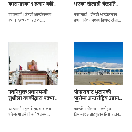
कारागारका ९ हजार बढी
भएका खेलाडी श्रेष्ठप्रति
कैदीबन्दी अझै फरार
श्रद्धाञ्जली
काठमाडौं । जेनजी आन्दोलनका
काठमाडौं । जेनजी आन्दोलनका
क्रममा देशभरका २७ वटा
क्रममा निधन भएका क्रिकेट खेलाडी
कारागारबाट भागेका अधिकांश
सुलभराज श्रेष्ठप्रति श्रद्धाञ्जली अर्पण
कैदीबन्दी अझै फर्किएका छैनन् ।
गरिएको छ । मंगलबार
देशका २७ वटा कारागारबाट
त्रिपुरेश्वरस्थीत राष्ट्रिय खेलकुद
नवनियुक्त प्रधानमन्त्री
पोखराबाट भुटानको
सुशीला कार्कीद्वारा पदभार
पारोमा अन्तर्राष्ट्रिय उडान
ग्रहण
हुँदै
काठमाडौं । पुरानो गृह मन्त्रालय
कास्की । पोखरा अन्तर्राष्ट्रिय
परिसरमा बनेको नयाँ भवनमा
विमानस्थलबाट भुटान सिधा उडान
प्रधानमन्त्री सुशीला कार्कीले आज
हुने भएको छ । भुटान एयरलायन्सले
पदबहाली गरेकी छन् । केहीबेर अघि
पारो–पोखरा–पारो चार्टर उडान गर्न
नवनियुक्त
लागेको हो