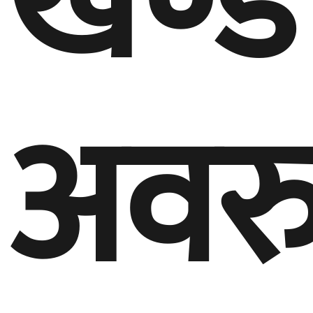
खण्ड
अवरु