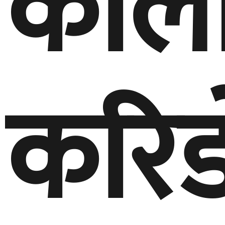
काली
करिड