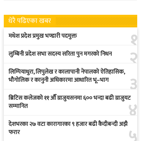
धेरै पढिएका खबर
१
मधेश प्रदेश प्रमुख भण्डारी पदमुक्त
२
लुम्बिनी प्रदेश सभा सदस्य सरिता पुन मगरको निधन
लिम्पियाधुरा, लिपुलेख र कालापानी नेपालको ऐतिहासिक,
३
भौगोलिक र कानुनी अधिकारमा आधारित भू–भाग
ब्रिटिस कलेजको ११ औँ ग्राजुयसनमा ६०० भन्दा बढी ग्राजुयट
४
सम्मानित
देशभरका २७ वटा कारागारका ९ हजार बढी कैदीबन्दी अझै
५
फरार