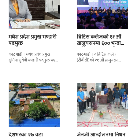
मधेश प्रदेश प्रमुख भण्डारी
ब्रिटिस कलेजको ११ औँ
पदमुक्त
ग्राजुयसनमा ६०० भन्दा
बढी ग्राजुयट सम्मानित
काठमाडौं । मधेश प्रदेश प्रमुख
काठमाडौँ । द ब्रिटिस कलेज
सुमित्रा सुवेदी भण्डारी पदमुक्त भएकी
(टीबीसी)को ११ औं ग्राजुयसन
छन् । मन्त्रिपरिषद्को सोमबारको
समारोह सम्पन्न भएको छ । शुक्रबार
निर्णय र सिफारिस बमोजिम राष्ट्रपति
द सोल्टीमा ब्रिटिस एजुकेशन ग्रुप
रामचन्द्र
देशभरका २७ वटा
जेनजी आन्दोलनमा निधन