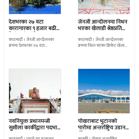
देशभरका २७ वटा
जेनजी आन्दोलनमा निधन
कारागारका ९ हजार बढी
भएका खेलाडी श्रेष्ठप्रति
कैदीबन्दी अझै फरार
श्रद्धाञ्जली
काठमाडौं । जेनजी आन्दोलनका
काठमाडौं । जेनजी आन्दोलनका
क्रममा देशभरका २७ वटा
क्रममा निधन भएका क्रिकेट खेलाडी
कारागारबाट भागेका अधिकांश
सुलभराज श्रेष्ठप्रति श्रद्धाञ्जली अर्पण
कैदीबन्दी अझै फर्किएका छैनन् ।
गरिएको छ । मंगलबार
देशका २७ वटा कारागारबाट
त्रिपुरेश्वरस्थीत राष्ट्रिय खेलकुद
नवनियुक्त प्रधानमन्त्री
पोखराबाट भुटानको
सुशीला कार्कीद्वारा पदभार
पारोमा अन्तर्राष्ट्रिय उडान
ग्रहण
हुँदै
काठमाडौं । पुरानो गृह मन्त्रालय
कास्की । पोखरा अन्तर्राष्ट्रिय