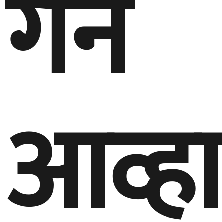
गर्न
आव्ह