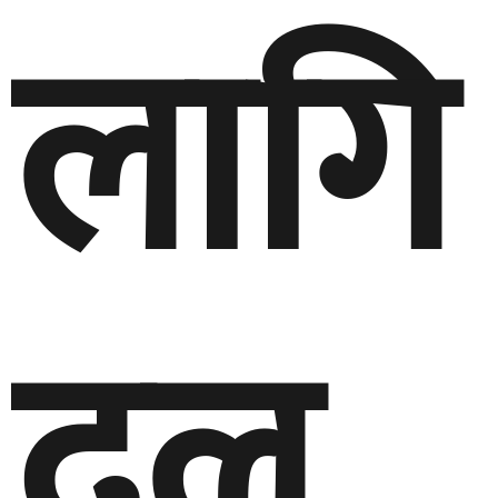
लागि
दल