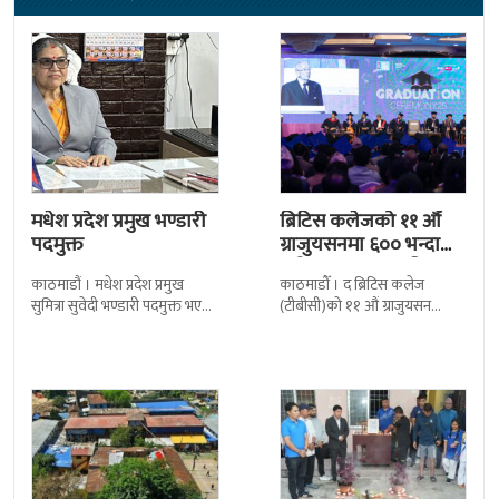
मधेश प्रदेश प्रमुख भण्डारी
ब्रिटिस कलेजको ११ औँ
पदमुक्त
ग्राजुयसनमा ६०० भन्दा
बढी ग्राजुयट सम्मानित
काठमाडौं । मधेश प्रदेश प्रमुख
काठमाडौँ । द ब्रिटिस कलेज
सुमित्रा सुवेदी भण्डारी पदमुक्त भएकी
(टीबीसी)को ११ औं ग्राजुयसन
छन् । मन्त्रिपरिषद्को सोमबारको
समारोह सम्पन्न भएको छ । शुक्रबार
निर्णय र सिफारिस बमोजिम राष्ट्रपति
द सोल्टीमा ब्रिटिस एजुकेशन ग्रुप
रामचन्द्र