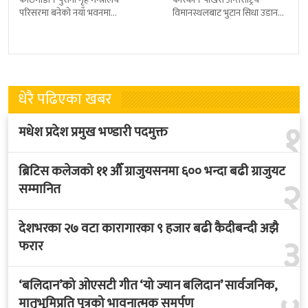
परिसरमा बनेको नयाँ भवनमा
विमानस्थलबाट भुटान सिधा उडान
प्रधानमन्त्री सुशीला कार्कीले आज
हुने भएको छ । भुटान एयरलायन्सले
पदबहाली गरेकी छन् । केहीबेर अघि
पारो–पोखरा–पारो चार्टर उडान गर्न
नवनियुक्त
लागेको हो
धेरै पढिएका खबर
१
मधेश प्रदेश प्रमुख भण्डारी पदमुक्त
ब्रिटिस कलेजको ११ औँ ग्राजुयसनमा ६०० भन्दा बढी ग्राजुयट
२
सम्मानित
देशभरका २७ वटा कारागारका ९ हजार बढी कैदीबन्दी अझै
३
फरार
‘बलिदान’को ओएसटी गीत ‘यो ज्यान बलिदान’ सार्वजनिक,
मातृभूमिप्रति पुत्रको भावनात्मक समर्पण