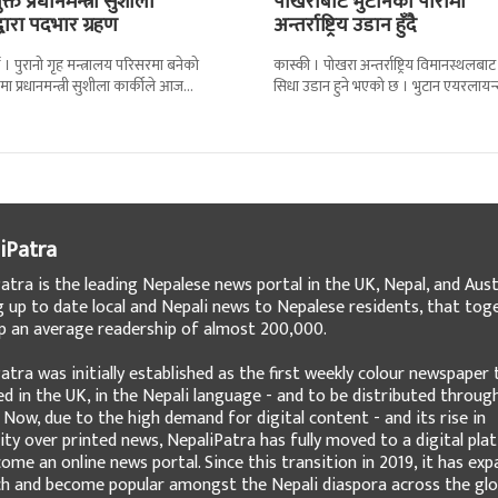
्त प्रधानमन्त्री सुशीला
पोखराबाट भुटानको पारोमा
द्वारा पदभार ग्रहण
अन्तर्राष्ट्रिय उडान हुँदै
 । पुरानो गृह मन्त्रालय परिसरमा बनेको
कास्की । पोखरा अन्तर्राष्ट्रिय विमानस्थलबाट
मा प्रधानमन्त्री सुशीला कार्कीले आज
सिधा उडान हुने भएको छ । भुटान एयरलायन
गरेकी छन् । केहीबेर अघि नवनियुक्त
पारो–पोखरा–पारो चार्टर उडान गर्न लागेको 
iPatra
atra is the leading Nepalese news portal in the UK, Nepal, and Austr
g up to date local and Nepali news to Nepalese residents, that tog
 an average readership of almost 200,000.
atra was initially established as the first weekly colour newspaper 
ed in the UK, in the Nepali language - and to be distributed throug
 Now, due to the high demand for digital content - and its rise in
ity over printed news, NepaliPatra has fully moved to a digital pla
ome an online news portal. Since this transition in 2019, it has ex
ch and become popular amongst the Nepali diaspora across the glo