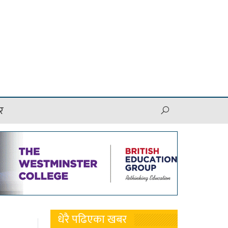
र
धेरै पढिएका खबर