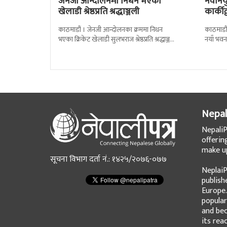
जेनजी आन्दोलनमा निधन भएका
नवनियुक
खेलाडी श्रेष्ठप्रति श्रद्धाञ्जली
कार्की
काठमाडौं । जेनजी आन्दोलनका क्रममा निधन
काठमाडौं
भएका क्रिकेट खेलाडी सुलभराज श्रेष्ठप्रति श्रद्धाञ्जली
नयाँ भवन
अर्पण गरिएको छ । मंगलबार त्रिपुरेश्वरस्थीत राष्ट्रिय
पदबहाली 
खेलकुद
Nepal
NepaliP
offerin
make up
सूचना विभाग दर्ता नं.: १४२५/२०७६-०७७
NeplaiP
publish
Europe.
popular
and bec
its rea