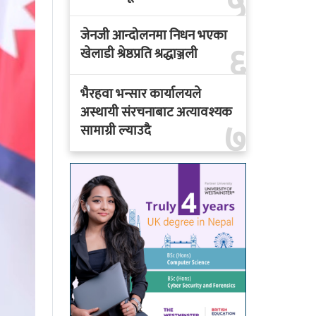
५
जेनजी आन्दोलनमा निधन भएका
६
खेलाडी श्रेष्ठप्रति श्रद्धाञ्जली
भैरहवा भन्सार कार्यालयले
अस्थायी संरचनाबाट अत्यावश्यक
७
सामाग्री ल्याउदै