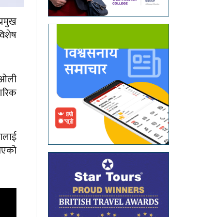
्रमुख
विशेष
ष ओली
ागरिक
दालाई
याएको