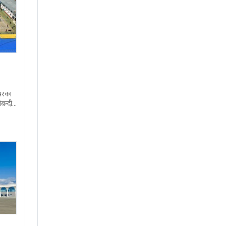
शभरका
बन्दी