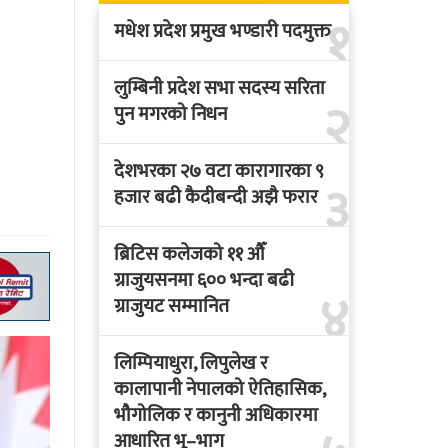
१
मधेश प्रदेश प्रमुख भण्डारी पदमुक्त
लुम्बिनी प्रदेश सभा सदस्य सरिता
२
पुन मगरको निधन
देशभरका २७ वटा कारागारका ९
३
हजार बढी कैदीबन्दी अझै फरार
ब्रिटिस कलेजको ११ औँ
ग्राजुयसनमा ६०० भन्दा बढी
४
ग्राजुयट सम्मानित
लिम्पियाधुरा, लिपुलेख र
कालापानी नेपालको ऐतिहासिक,
भौगोलिक र कानुनी अधिकारमा
आधारित भू–भाग