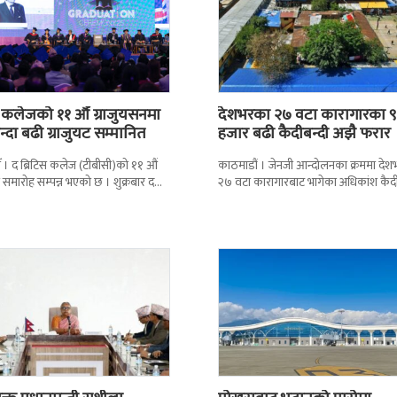
स कलेजको ११ औँ ग्राजुयसनमा
देशभरका २७ वटा कारागारका ९
्दा बढी ग्राजुयट सम्मानित
हजार बढी कैदीबन्दी अझै फरार
 । द ब्रिटिस कलेज (टीबीसी)को ११ औं
काठमाडौं । जेनजी आन्दोलनका क्रममा दे
न समारोह सम्पन्न भएको छ । शुक्रबार द
२७ वटा कारागारबाट भागेका अधिकांश कैदी
ब्रिटिस एजुकेशन ग्रुप
अझै फर्किएका छैनन् । देशका २७ वटा
कारागारबाट