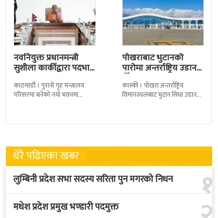
नवनियुक्त प्रधानमन्त्री
पोखराबाट भुटानको
सुशीला कार्कीद्वारा पदभार
पारोमा अन्तर्राष्ट्रिय उडान
ग्रहण
हुँदै
काठमाडौं । पुरानो गृह मन्त्रालय
कास्की । पोखरा अन्तर्राष्ट्रिय
परिसरमा बनेको नयाँ भवनमा
विमानस्थलबाट भुटान सिधा उडान
प्रधानमन्त्री सुशीला कार्कीले आज
हुने भएको छ । भुटान एयरलायन्सले
पदबहाली गरेकी छन् । केहीबेर अघि
पारो–पोखरा–पारो चार्टर उडान गर्न
नवनियुक्त
लागेको हो
धेरै पढिएका खबर
१
लुम्बिनी प्रदेश सभा सदस्य सरिता पुन मगरको निधन
२
मधेश प्रदेश प्रमुख भण्डारी पदमुक्त