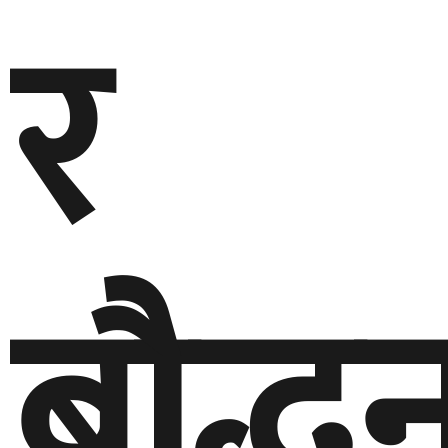
र
बाैद्