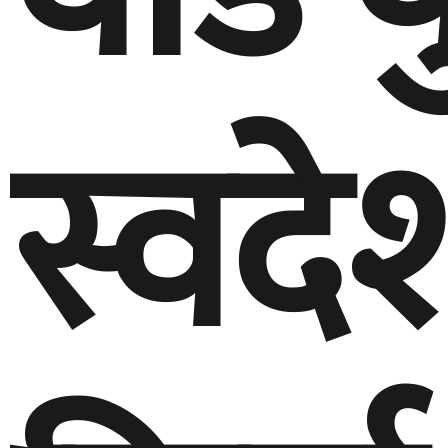
स्वदे