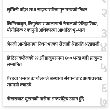
२
लुम्बिनी प्रदेश सभा सदस्य सरिता पुन मगरको निधन
लिम्पियाधुरा, लिपुलेख र कालापानी नेपालको ऐतिहासिक,
३
भौगोलिक र कानुनी अधिकारमा आधारित भू–भाग
४
जेनजी आन्दोलनमा निधन भएका खेलाडी श्रेष्ठप्रति श्रद्धाञ्जली
ब्रिटिस कलेजको ११ औँ ग्राजुयसनमा ६०० भन्दा बढी ग्राजुयट
५
सम्मानित
भैरहवा भन्सार कार्यालयले अस्थायी संरचनाबाट अत्यावश्यक
६
सामाग्री ल्याउदै
७
पोखराबाट भुटानको पारोमा अन्तर्राष्ट्रिय उडान हुँदै