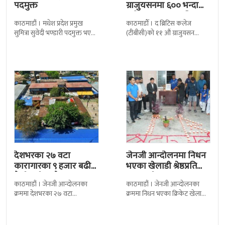
पदमुक्त
ग्राजुयसनमा ६०० भन्दा
बढी ग्राजुयट सम्मानित
काठमाडौं । मधेश प्रदेश प्रमुख
काठमाडौँ । द ब्रिटिस कलेज
सुमित्रा सुवेदी भण्डारी पदमुक्त भएकी
(टीबीसी)को ११ औं ग्राजुयसन
छन् । मन्त्रिपरिषद्को सोमबारको
समारोह सम्पन्न भएको छ । शुक्रबार
निर्णय र सिफारिस बमोजिम राष्ट्रपति
द सोल्टीमा ब्रिटिस एजुकेशन ग्रुप
रामचन्द्र
देशभरका २७ वटा
जेनजी आन्दोलनमा निधन
कारागारका ९ हजार बढी
भएका खेलाडी श्रेष्ठप्रति
कैदीबन्दी अझै फरार
श्रद्धाञ्जली
काठमाडौं । जेनजी आन्दोलनका
काठमाडौं । जेनजी आन्दोलनका
क्रममा देशभरका २७ वटा
क्रममा निधन भएका क्रिकेट खेलाडी
कारागारबाट भागेका अधिकांश
सुलभराज श्रेष्ठप्रति श्रद्धाञ्जली अर्पण
कैदीबन्दी अझै फर्किएका छैनन् ।
गरिएको छ । मंगलबार
देशका २७ वटा कारागारबाट
त्रिपुरेश्वरस्थीत राष्ट्रिय खेलकुद