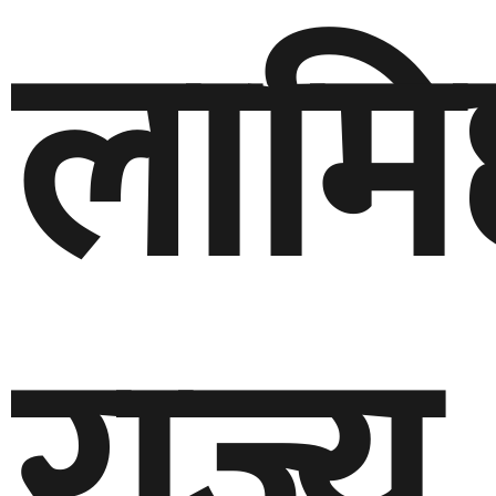
लामि
राज्य