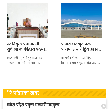
नवनियुक्त प्रधानमन्त्री
पोखराबाट भुटानको
सुशीला कार्कीद्वारा पदभार
पारोमा अन्तर्राष्ट्रिय उडान
ग्रहण
हुँदै
काठमाडौं । पुरानो गृह मन्त्रालय
कास्की । पोखरा अन्तर्राष्ट्रिय
परिसरमा बनेको नयाँ भवनमा
विमानस्थलबाट भुटान सिधा उडान
प्रधानमन्त्री सुशीला कार्कीले आज
हुने भएको छ । भुटान एयरलायन्सले
पदबहाली गरेकी छन् । केहीबेर अघि
पारो–पोखरा–पारो चार्टर उडान गर्न
नवनियुक्त
लागेको हो
धेरै पढिएका खबर
१
मधेश प्रदेश प्रमुख भण्डारी पदमुक्त