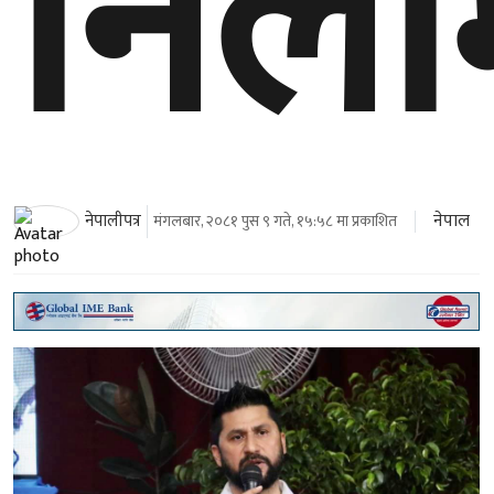
निलम
नेपाल
नेपालीपत्र
मंगलबार, २०८१ पुस ९ गते, १५:५८ मा प्रकाशित