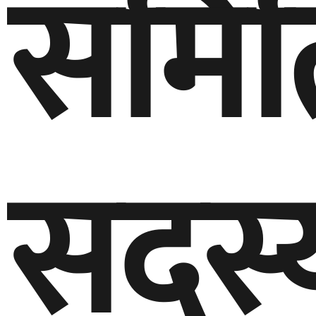
समित
सदस्