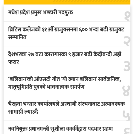
१
मधेश प्रदेश प्रमुख भण्डारी पदमुक्त
ब्रिटिस कलेजको ११ औँ ग्राजुयसनमा ६०० भन्दा बढी ग्राजुयट
२
सम्मानित
देशभरका २७ वटा कारागारका ९ हजार बढी कैदीबन्दी अझै
३
फरार
‘बलिदान’को ओएसटी गीत ‘यो ज्यान बलिदान’ सार्वजनिक,
४
मातृभूमिप्रति पुत्रको भावनात्मक समर्पण
भैरहवा भन्सार कार्यालयले अस्थायी संरचनाबाट अत्यावश्यक
५
सामाग्री ल्याउदै
६
नवनियुक्त प्रधानमन्त्री सुशीला कार्कीद्वारा पदभार ग्रहण