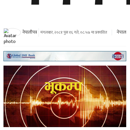
नेपाल
नेपालीपत्र
मंगलबार, २०८१ पुस १६ गते, ०८:५७ मा प्रकाशित