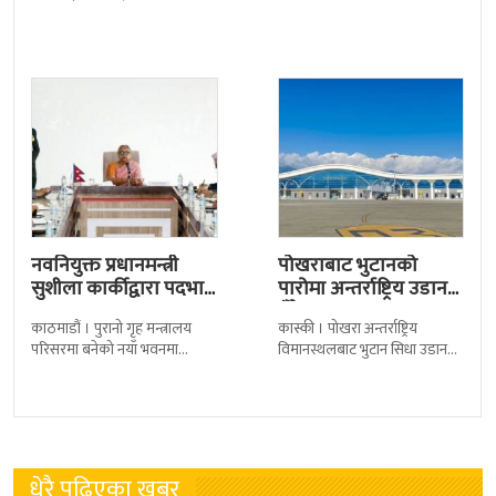
कारागारबाट भागेका अधिकांश
सुलभराज श्रेष्ठप्रति श्रद्धाञ्जली अर्पण
कैदीबन्दी अझै फर्किएका छैनन् ।
गरिएको छ । मंगलबार
देशका २७ वटा कारागारबाट
त्रिपुरेश्वरस्थीत राष्ट्रिय खेलकुद
नवनियुक्त प्रधानमन्त्री
पोखराबाट भुटानको
सुशीला कार्कीद्वारा पदभार
पारोमा अन्तर्राष्ट्रिय उडान
ग्रहण
हुँदै
काठमाडौं । पुरानो गृह मन्त्रालय
कास्की । पोखरा अन्तर्राष्ट्रिय
परिसरमा बनेको नयाँ भवनमा
विमानस्थलबाट भुटान सिधा उडान
प्रधानमन्त्री सुशीला कार्कीले आज
हुने भएको छ । भुटान एयरलायन्सले
पदबहाली गरेकी छन् । केहीबेर अघि
पारो–पोखरा–पारो चार्टर उडान गर्न
नवनियुक्त
लागेको हो
धेरै पढिएका खबर