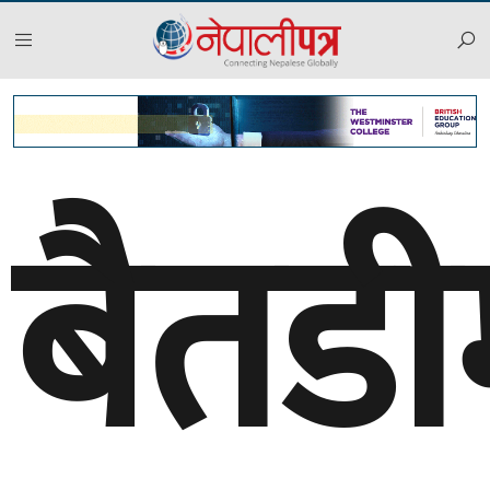
बैतडी