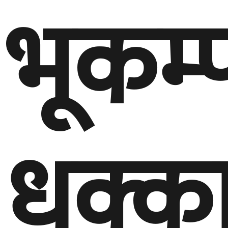
भूकम्
धक्क