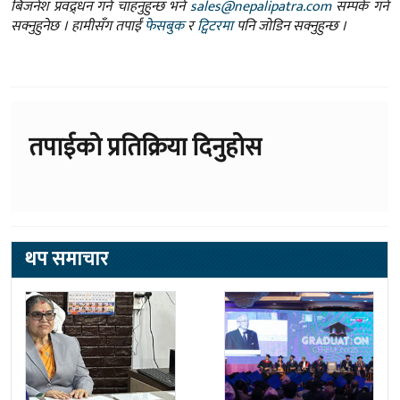
बिजनेश प्रवद्र्धन गर्न चाहनुहुन्छ भने
sales@nepalipatra.com
सम्पर्क गर्न
सक्नुहुनेछ । हामीसँग तपाईं
फेसबुक
र
ट्विटरमा
पनि जोडिन सक्नुहुन्छ ।
तपाईको प्रतिक्रिया दिनुहोस
थप समाचार