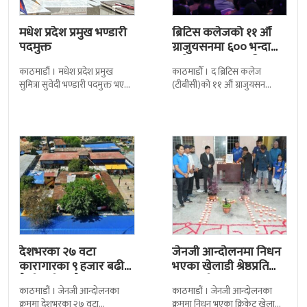
मधेश प्रदेश प्रमुख भण्डारी
ब्रिटिस कलेजको ११ औँ
पदमुक्त
ग्राजुयसनमा ६०० भन्दा
बढी ग्राजुयट सम्मानित
काठमाडौं । मधेश प्रदेश प्रमुख
काठमाडौँ । द ब्रिटिस कलेज
सुमित्रा सुवेदी भण्डारी पदमुक्त भएकी
(टीबीसी)को ११ औं ग्राजुयसन
छन् । मन्त्रिपरिषद्को सोमबारको
समारोह सम्पन्न भएको छ । शुक्रबार
निर्णय र सिफारिस बमोजिम राष्ट्रपति
द सोल्टीमा ब्रिटिस एजुकेशन ग्रुप
रामचन्द्र
देशभरका २७ वटा
जेनजी आन्दोलनमा निधन
कारागारका ९ हजार बढी
भएका खेलाडी श्रेष्ठप्रति
कैदीबन्दी अझै फरार
श्रद्धाञ्जली
काठमाडौं । जेनजी आन्दोलनका
काठमाडौं । जेनजी आन्दोलनका
क्रममा देशभरका २७ वटा
क्रममा निधन भएका क्रिकेट खेलाडी