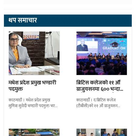
थप समाचार
मधेश प्रदेश प्रमुख भण्डारी
ब्रिटिस कलेजको ११ औँ
पदमुक्त
ग्राजुयसनमा ६०० भन्दा
बढी ग्राजुयट सम्मानित
काठमाडौं । मधेश प्रदेश प्रमुख
काठमाडौँ । द ब्रिटिस कलेज
सुमित्रा सुवेदी भण्डारी पदमुक्त भएकी
(टीबीसी)को ११ औं ग्राजुयसन
छन् । मन्त्रिपरिषद्को सोमबारको
समारोह सम्पन्न भएको छ । शुक्रबार
निर्णय र सिफारिस बमोजिम राष्ट्रपति
द सोल्टीमा ब्रिटिस एजुकेशन ग्रुप
रामचन्द्र