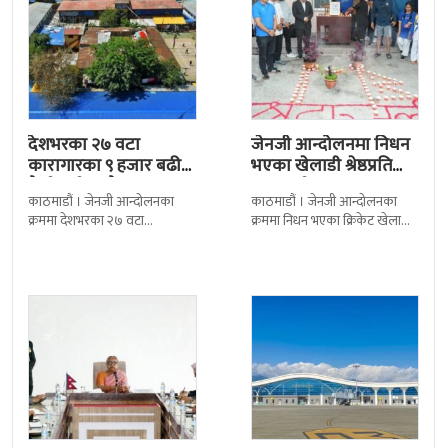
देशभरका २७ वटा
जेनजी आन्दोलनमा निधन
कारागारका ९ हजार बढी
भएका खेलाडी श्रेष्ठप्रति
कैदीबन्दी अझै फरार
श्रद्धाञ्जली
काठमाडौं । जेनजी आन्दोलनका
काठमाडौं । जेनजी आन्दोलनका
क्रममा देशभरका २७ वटा
क्रममा निधन भएका क्रिकेट खेलाडी
कारागारबाट भागेका अधिकांश
सुलभराज श्रेष्ठप्रति श्रद्धाञ्जली अर्पण
कैदीबन्दी अझै फर्किएका छैनन् ।
गरिएको छ । मंगलबार
देशका २७ वटा कारागारबाट
त्रिपुरेश्वरस्थीत राष्ट्रिय खेलकुद