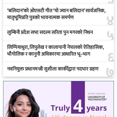
‘बलिदान’को ओएसटी गीत ‘यो ज्यान बलिदान’ सार्वजनिक,
४
मातृभूमिप्रति पुत्रको भावनात्मक समर्पण
५
लुम्बिनी प्रदेश सभा सदस्य सरिता पुन मगरको निधन
लिम्पियाधुरा, लिपुलेख र कालापानी नेपालको ऐतिहासिक,
६
भौगोलिक र कानुनी अधिकारमा आधारित भू–भाग
७
नवनियुक्त प्रधानमन्त्री सुशीला कार्कीद्वारा पदभार ग्रहण