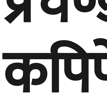
प्रचण
कपिपे