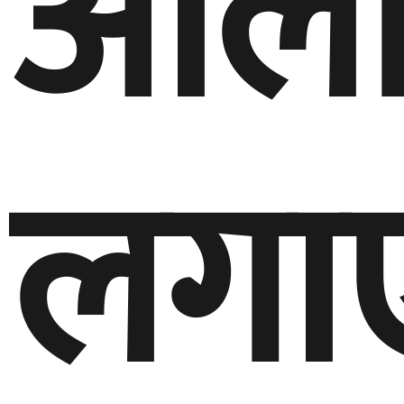
ओली
लगा