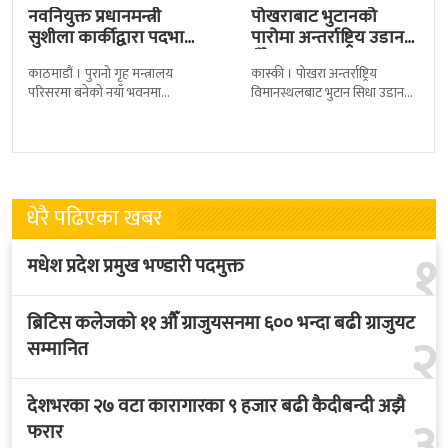
नवनियुक्त प्रधानमन्त्री
पोखराबाट भुटानको
सुशीला कार्कीद्वारा पदभार
पारोमा अन्तर्राष्ट्रिय उडान
ग्रहण
हुँदै
काठमाडौं । पुरानो गृह मन्त्रालय
कास्की । पोखरा अन्तर्राष्ट्रिय
परिसरमा बनेको नयाँ भवनमा
विमानस्थलबाट भुटान सिधा उडान
प्रधानमन्त्री सुशीला कार्कीले आज
हुने भएको छ । भुटान एयरलायन्सले
पदबहाली गरेकी छन् । केहीबेर अघि
पारो–पोखरा–पारो चार्टर उडान गर्न
नवनियुक्त
लागेको हो
धेरै पढिएका खबर
१
मधेश प्रदेश प्रमुख भण्डारी पदमुक्त
ब्रिटिस कलेजको ११ औँ ग्राजुयसनमा ६०० भन्दा बढी ग्राजुयट
२
सम्मानित
देशभरका २७ वटा कारागारका ९ हजार बढी कैदीबन्दी अझै
३
फरार