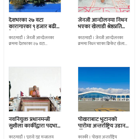
देशभरका २७ वटा
जेनजी आन्दोलनमा निधन
कारागारका ९ हजार बढी
भएका खेलाडी श्रेष्ठप्रति
कैदीबन्दी अझै फरार
श्रद्धाञ्जली
काठमाडौं । जेनजी आन्दोलनका
काठमाडौं । जेनजी आन्दोलनका
क्रममा देशभरका २७ वटा
क्रममा निधन भएका क्रिकेट खेलाडी
कारागारबाट भागेका अधिकांश
सुलभराज श्रेष्ठप्रति श्रद्धाञ्जली अर्पण
कैदीबन्दी अझै फर्किएका छैनन् ।
गरिएको छ । मंगलबार
देशका २७ वटा कारागारबाट
त्रिपुरेश्वरस्थीत राष्ट्रिय खेलकुद
नवनियुक्त प्रधानमन्त्री
पोखराबाट भुटानको
सुशीला कार्कीद्वारा पदभार
पारोमा अन्तर्राष्ट्रिय उडान
ग्रहण
हुँदै
काठमाडौं । पुरानो गृह मन्त्रालय
कास्की । पोखरा अन्तर्राष्ट्रिय