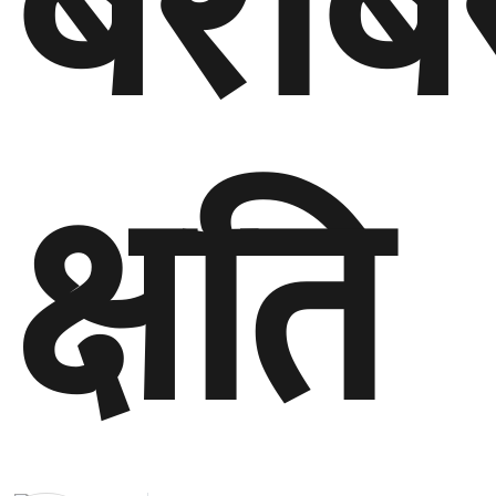
बराब
क्षति