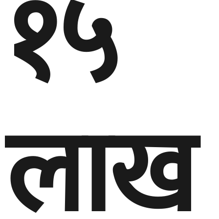
१५
लाख