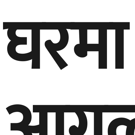
घरमा
आगल