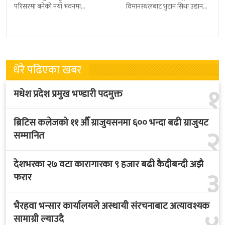
परिसरमा बनेको नयाँ भवनमा
विमानस्थलबाट भुटान सिधा उडान
प्रधानमन्त्री सुशीला कार्कीले आज
हुने भएको छ । भुटान एयरलायन्सले
पदबहाली गरेकी छन् । केहीबेर अघि
पारो–पोखरा–पारो चार्टर उडान गर्न
नवनियुक्त
लागेको हो
धेरै पढिएका खबर
१
मधेश प्रदेश प्रमुख भण्डारी पदमुक्त
ब्रिटिस कलेजको ११ औँ ग्राजुयसनमा ६०० भन्दा बढी ग्राजुयट
२
सम्मानित
देशभरका २७ वटा कारागारका ९ हजार बढी कैदीबन्दी अझै
३
फरार
भैरहवा भन्सार कार्यालयले अस्थायी संरचनाबाट अत्यावश्यक
सामाग्री ल्याउदै