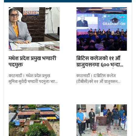
मधेश प्रदेश प्रमुख भण्डारी
ब्रिटिस कलेजको ११ औँ
पदमुक्त
ग्राजुयसनमा ६०० भन्दा
बढी ग्राजुयट सम्मानित
काठमाडौं । मधेश प्रदेश प्रमुख
काठमाडौँ । द ब्रिटिस कलेज
सुमित्रा सुवेदी भण्डारी पदमुक्त भएकी
(टीबीसी)को ११ औं ग्राजुयसन
छन् । मन्त्रिपरिषद्को सोमबारको
समारोह सम्पन्न भएको छ । शुक्रबार
निर्णय र सिफारिस बमोजिम राष्ट्रपति
द सोल्टीमा ब्रिटिस एजुकेशन ग्रुप
रामचन्द्र