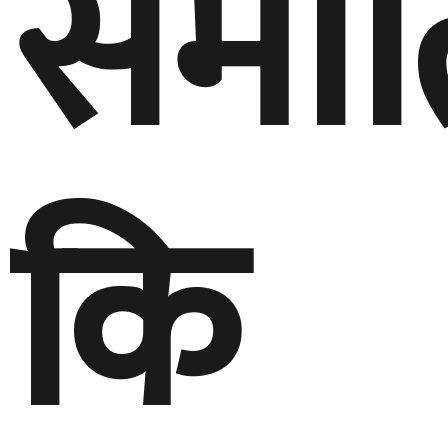
समात
कि