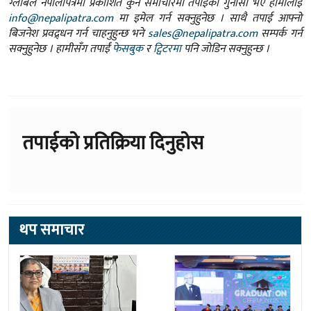
ग्लोबल नेपालीपत्रमा प्रकाशित कुनै समाचारमा तपाईंको गुनासो भए हामीलाई
info@nepalipatra.com
मा इमेल गर्न सक्नुहुनेछ । साथै तपाई आफ्नो
बिजनेश प्रवद्र्धन गर्न चाहनुहुन्छ भने
sales@nepalipatra.com
सम्पर्क गर्न
सक्नुहुनेछ । हामीसँग तपाईं
फेसबुक
र
ट्विटरमा
पनि जोडिन सक्नुहुन्छ ।
तपाईको प्रतिक्रिया दिनुहोस
थप समाचार