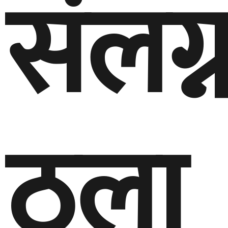
संलग्
ठूला