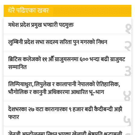
धेरै पढिएका खबर
१
मधेश प्रदेश प्रमुख भण्डारी पदमुक्त
२
लुम्बिनी प्रदेश सभा सदस्य सरिता पुन मगरको निधन
ब्रिटिस कलेजको ११ औँ ग्राजुयसनमा ६०० भन्दा बढी ग्राजुयट
३
सम्मानित
लिम्पियाधुरा, लिपुलेख र कालापानी नेपालको ऐतिहासिक,
४
भौगोलिक र कानुनी अधिकारमा आधारित भू–भाग
देशभरका २७ वटा कारागारका ९ हजार बढी कैदीबन्दी अझै
५
फरार
जेनजी आन्दोलनमा निधन भएका खेलाडी श्रेष्ठप्रति श्रद्धाञ्जली