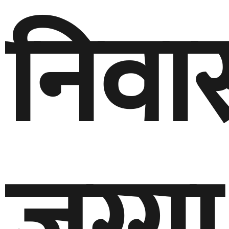
निवा
जग्गा