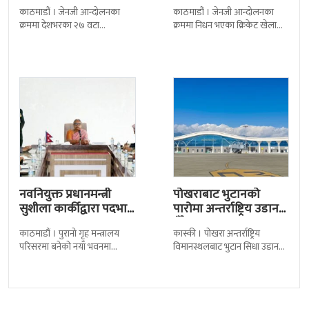
कैदीबन्दी अझै फरार
श्रद्धाञ्जली
काठमाडौं । जेनजी आन्दोलनका
काठमाडौं । जेनजी आन्दोलनका
क्रममा देशभरका २७ वटा
क्रममा निधन भएका क्रिकेट खेलाडी
कारागारबाट भागेका अधिकांश
सुलभराज श्रेष्ठप्रति श्रद्धाञ्जली अर्पण
कैदीबन्दी अझै फर्किएका छैनन् ।
गरिएको छ । मंगलबार
देशका २७ वटा कारागारबाट
त्रिपुरेश्वरस्थीत राष्ट्रिय खेलकुद
नवनियुक्त प्रधानमन्त्री
पोखराबाट भुटानको
सुशीला कार्कीद्वारा पदभार
पारोमा अन्तर्राष्ट्रिय उडान
ग्रहण
हुँदै
काठमाडौं । पुरानो गृह मन्त्रालय
कास्की । पोखरा अन्तर्राष्ट्रिय
परिसरमा बनेको नयाँ भवनमा
विमानस्थलबाट भुटान सिधा उडान
प्रधानमन्त्री सुशीला कार्कीले आज
हुने भएको छ । भुटान एयरलायन्सले
पदबहाली गरेकी छन् । केहीबेर अघि
पारो–पोखरा–पारो चार्टर उडान गर्न
नवनियुक्त
लागेको हो