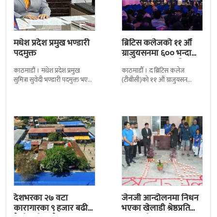
मधेश प्रदेश प्रमुख भण्डारी
ब्रिटिस कलेजको ११ औँ
पदमुक्त
ग्राजुयसनमा ६०० भन्दा
बढी ग्राजुयट सम्मानित
काठमाडौं । मधेश प्रदेश प्रमुख
काठमाडौँ । द ब्रिटिस कलेज
सुमित्रा सुवेदी भण्डारी पदमुक्त भएकी
(टीबीसी)को ११ औं ग्राजुयसन
छन् । मन्त्रिपरिषद्को सोमबारको
समारोह सम्पन्न भएको छ । शुक्रबार
निर्णय र सिफारिस बमोजिम राष्ट्रपति
द सोल्टीमा ब्रिटिस एजुकेशन ग्रुप
रामचन्द्र
देशभरका २७ वटा
जेनजी आन्दोलनमा निधन
कारागारका ९ हजार बढी
भएका खेलाडी श्रेष्ठप्रति