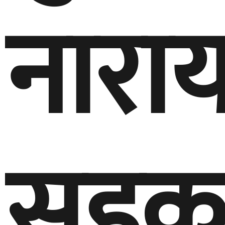
नारा
सडक