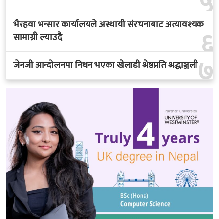
५
भैरहवा भन्सार कार्यालयले अस्थायी संरचनाबाट अत्यावश्यक
६
सामाग्री ल्याउदै
७
जेनजी आन्दोलनमा निधन भएका खेलाडी श्रेष्ठप्रति श्रद्धाञ्जली