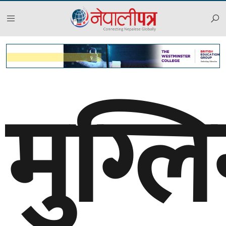
मुग्ल