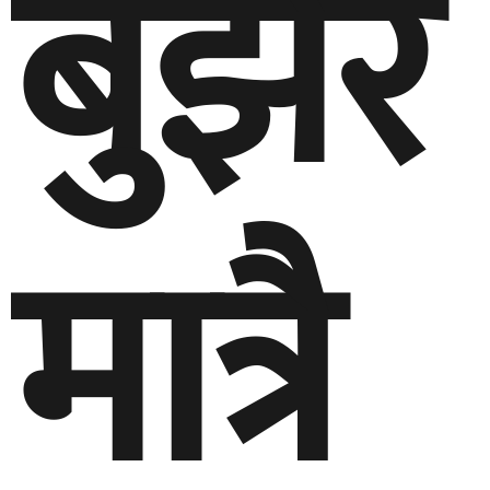
बुझेर
मात्रै