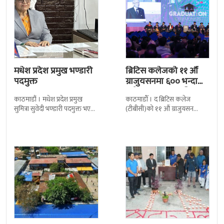
मधेश प्रदेश प्रमुख भण्डारी
ब्रिटिस कलेजको ११ औँ
पदमुक्त
ग्राजुयसनमा ६०० भन्दा
बढी ग्राजुयट सम्मानित
काठमाडौं । मधेश प्रदेश प्रमुख
काठमाडौँ । द ब्रिटिस कलेज
सुमित्रा सुवेदी भण्डारी पदमुक्त भएकी
(टीबीसी)को ११ औं ग्राजुयसन
छन् । मन्त्रिपरिषद्को सोमबारको
समारोह सम्पन्न भएको छ । शुक्रबार
निर्णय र सिफारिस बमोजिम राष्ट्रपति
द सोल्टीमा ब्रिटिस एजुकेशन ग्रुप
रामचन्द्र