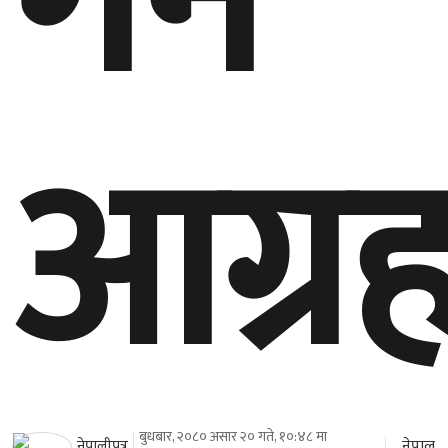
गर्न
आग्र
बुधबार, २०८० असार २० गते, १०:४८ मा
नेपाल
नेपालीपत्र