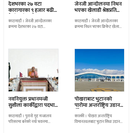
देशभरका २७ वटा
जेनजी आन्दोलनमा निधन
कारागारका ९ हजार बढी
भएका खेलाडी श्रेष्ठप्रति
कैदीबन्दी अझै फरार
श्रद्धाञ्जली
काठमाडौं । जेनजी आन्दोलनका
काठमाडौं । जेनजी आन्दोलनका
क्रममा देशभरका २७ वटा
क्रममा निधन भएका क्रिकेट खेलाडी
कारागारबाट भागेका अधिकांश
सुलभराज श्रेष्ठप्रति श्रद्धाञ्जली अर्पण
कैदीबन्दी अझै फर्किएका छैनन् ।
गरिएको छ । मंगलबार
देशका २७ वटा कारागारबाट
त्रिपुरेश्वरस्थीत राष्ट्रिय खेलकुद
नवनियुक्त प्रधानमन्त्री
पोखराबाट भुटानको
सुशीला कार्कीद्वारा पदभार
पारोमा अन्तर्राष्ट्रिय उडान
ग्रहण
हुँदै
काठमाडौं । पुरानो गृह मन्त्रालय
कास्की । पोखरा अन्तर्राष्ट्रिय
परिसरमा बनेको नयाँ भवनमा
विमानस्थलबाट भुटान सिधा उडान
प्रधानमन्त्री सुशीला कार्कीले आज
हुने भएको छ । भुटान एयरलायन्सले
पदबहाली गरेकी छन् । केहीबेर अघि
पारो–पोखरा–पारो चार्टर उडान गर्न