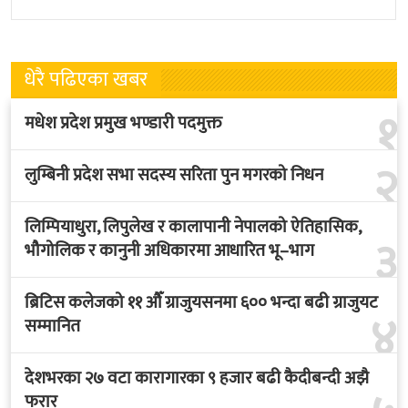
नवनियुक्त
लागेको हो
धेरै पढिएका खबर
१
मधेश प्रदेश प्रमुख भण्डारी पदमुक्त
२
लुम्बिनी प्रदेश सभा सदस्य सरिता पुन मगरको निधन
लिम्पियाधुरा, लिपुलेख र कालापानी नेपालको ऐतिहासिक,
३
भौगोलिक र कानुनी अधिकारमा आधारित भू–भाग
ब्रिटिस कलेजको ११ औँ ग्राजुयसनमा ६०० भन्दा बढी ग्राजुयट
४
सम्मानित
देशभरका २७ वटा कारागारका ९ हजार बढी कैदीबन्दी अझै
फरार