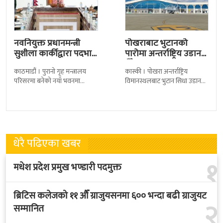
नवनियुक्त प्रधानमन्त्री
पोखराबाट भुटानको
सुशीला कार्कीद्वारा पदभार
पारोमा अन्तर्राष्ट्रिय उडान
ग्रहण
हुँदै
काठमाडौं । पुरानो गृह मन्त्रालय
कास्की । पोखरा अन्तर्राष्ट्रिय
परिसरमा बनेको नयाँ भवनमा
विमानस्थलबाट भुटान सिधा उडान
प्रधानमन्त्री सुशीला कार्कीले आज
हुने भएको छ । भुटान एयरलायन्सले
पदबहाली गरेकी छन् । केहीबेर अघि
पारो–पोखरा–पारो चार्टर उडान गर्न
नवनियुक्त
लागेको हो
धेरै पढिएका खबर
१
मधेश प्रदेश प्रमुख भण्डारी पदमुक्त
ब्रिटिस कलेजको ११ औँ ग्राजुयसनमा ६०० भन्दा बढी ग्राजुयट
२
सम्मानित