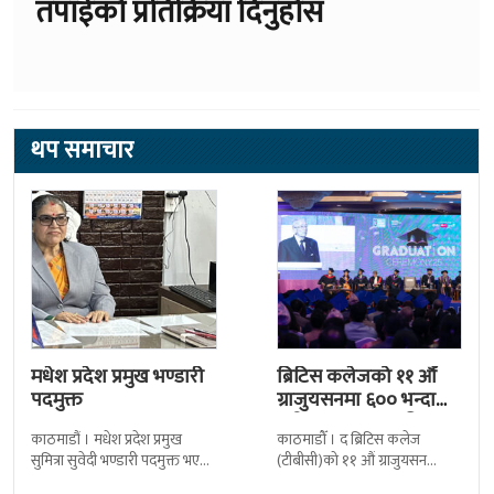
तपाईको प्रतिक्रिया दिनुहोस
थप समाचार
मधेश प्रदेश प्रमुख भण्डारी
ब्रिटिस कलेजको ११ औँ
पदमुक्त
ग्राजुयसनमा ६०० भन्दा
बढी ग्राजुयट सम्मानित
काठमाडौं । मधेश प्रदेश प्रमुख
काठमाडौँ । द ब्रिटिस कलेज
सुमित्रा सुवेदी भण्डारी पदमुक्त भएकी
(टीबीसी)को ११ औं ग्राजुयसन
छन् । मन्त्रिपरिषद्को सोमबारको
समारोह सम्पन्न भएको छ । शुक्रबार