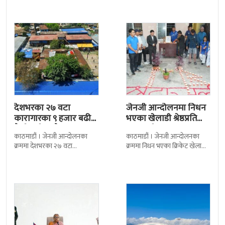
निर्णय र सिफारिस बमोजिम राष्ट्रपति
द सोल्टीमा ब्रिटिस एजुकेशन ग्रुप
रामचन्द्र
देशभरका २७ वटा
जेनजी आन्दोलनमा निधन
कारागारका ९ हजार बढी
भएका खेलाडी श्रेष्ठप्रति
कैदीबन्दी अझै फरार
श्रद्धाञ्जली
काठमाडौं । जेनजी आन्दोलनका
काठमाडौं । जेनजी आन्दोलनका
क्रममा देशभरका २७ वटा
क्रममा निधन भएका क्रिकेट खेलाडी
कारागारबाट भागेका अधिकांश
सुलभराज श्रेष्ठप्रति श्रद्धाञ्जली अर्पण
कैदीबन्दी अझै फर्किएका छैनन् ।
गरिएको छ । मंगलबार
देशका २७ वटा कारागारबाट
त्रिपुरेश्वरस्थीत राष्ट्रिय खेलकुद