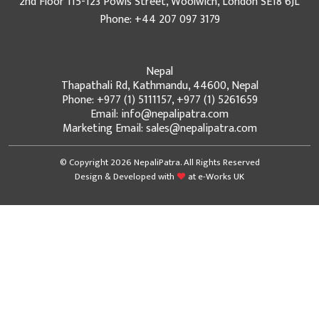
2nd Floor 115-123 Powis Street, Woolwich, London SE18 6JL
Phone: +44 207 097 3179
Nepal
Thapathali Rd, Kathmandu, 44600, Nepal
Phone: +977 (1) 5111157, +977 (1) 5261659
Email: info@nepalipatra.com
Marketing Email: sales@nepalipatra.com
© Copyright 2026 NepaliPatra. All Rights Reserved
Design & Developed with
at
e-Works UK