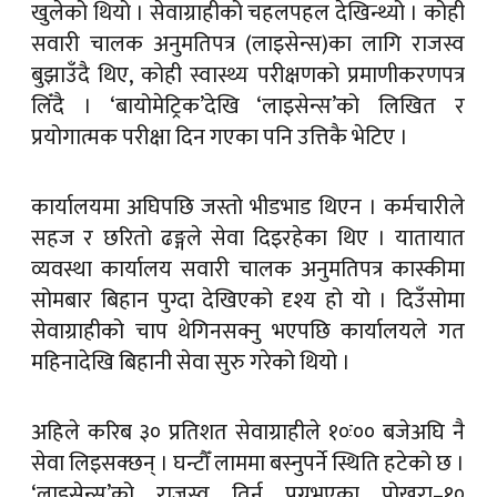
खुलेको थियो । सेवाग्राहीको चहलपहल देखिन्थ्यो । कोही
सवारी चालक अनुमतिपत्र (लाइसेन्स)का लागि राजस्व
बुझाउँदै थिए, कोही स्वास्थ्य परीक्षणको प्रमाणीकरणपत्र
लिँदै । ‘बायोमेट्रिक’देखि ‘लाइसेन्स’को लिखित र
प्रयोगात्मक परीक्षा दिन गएका पनि उत्तिकै भेटिए ।
कार्यालयमा अघिपछि जस्तो भीडभाड थिएन । कर्मचारीले
सहज र छरितो ढङ्गले सेवा दिइरहेका थिए । यातायात
व्यवस्था कार्यालय सवारी चालक अनुमतिपत्र कास्कीमा
सोमबार बिहान पुग्दा देखिएको दृश्य हो यो । दिउँसोमा
सेवाग्राहीको चाप थेगिनसक्नु भएपछि कार्यालयले गत
महिनादेखि बिहानी सेवा सुरु गरेको थियो ।
अहिले करिब ३० प्रतिशत सेवाग्राहीले १०ः०० बजेअघि नै
सेवा लिइसक्छन् । घन्टौँ लाममा बस्नुपर्ने स्थिति हटेको छ ।
‘लाइसेन्स’को राजस्व तिर्न पुग्नुभएका पोखरा–१०