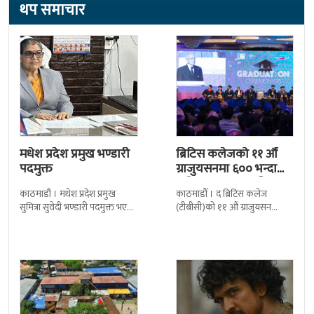
थप समाचार
मधेश प्रदेश प्रमुख भण्डारी
ब्रिटिस कलेजको ११ औँ
पदमुक्त
ग्राजुयसनमा ६०० भन्दा
बढी ग्राजुयट सम्मानित
काठमाडौं । मधेश प्रदेश प्रमुख
काठमाडौँ । द ब्रिटिस कलेज
सुमित्रा सुवेदी भण्डारी पदमुक्त भएकी
(टीबीसी)को ११ औं ग्राजुयसन
छन् । मन्त्रिपरिषद्को सोमबारको
समारोह सम्पन्न भएको छ । शुक्रबार
निर्णय र सिफारिस बमोजिम राष्ट्रपति
द सोल्टीमा ब्रिटिस एजुकेशन ग्रुप
रामचन्द्र