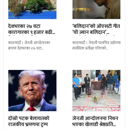
देशभरका २७ वटा
‘बलिदान’को ओएसटी गीत
कारागारका ९ हजार बढी
‘यो ज्यान बलिदान’
कैदीबन्दी अझै फरार
सार्वजनिक, मातृभूमिप्रति
काठमाडौं । जेनजी आन्दोलनका
काठमाडौं । नेपाली चलचित्र उद्योगमा
पुत्रको भावनात्मक…
क्रममा देशभरका २७ वटा
सर्वाधिक प्रतीक्षा गरिएको
कारागारबाट भागेका अधिकांश
चलचित्र’बलिदान’को ओएसटी गीत
कैदीबन्दी अझै फर्किएका छैनन् ।
सार्वजनिक गरिएको छ। लिरिकल
देशका २७ वटा कारागारबाट
शैलीमा रिलिज गरिएको ‘यो ज्यान
दोस्रो पटक बेलायतको
जेनजी आन्दोलनमा निधन
राजकीय भ्रमणमा ट्रम्प
भएका खेलाडी श्रेष्ठप्रति