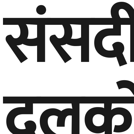
संसद
दलक