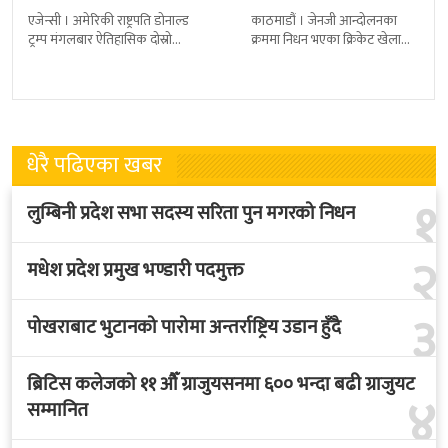
श्रद्धाञ्जली
एजेन्सी । अमेरिकी राष्ट्रपति डोनाल्ड
काठमाडौं । जेनजी आन्दोलनका
ट्रम्प मंगलबार ऐतिहासिक दोस्रो
क्रममा निधन भएका क्रिकेट खेलाडी
राजकीय भ्रमणका लागि बेलायत
सुलभराज श्रेष्ठप्रति श्रद्धाञ्जली अर्पण
पुगेका छन् । भ्रमणका क्रममा
गरिएको छ । मंगलबार
बेलायत सरकारले
त्रिपुरेश्वरस्थीत राष्ट्रिय खेलकुद
धेरै पढिएका खबर
१
लुम्बिनी प्रदेश सभा सदस्य सरिता पुन मगरको निधन
२
मधेश प्रदेश प्रमुख भण्डारी पदमुक्त
३
पोखराबाट भुटानको पारोमा अन्तर्राष्ट्रिय उडान हुँदै
ब्रिटिस कलेजको ११ औँ ग्राजुयसनमा ६०० भन्दा बढी ग्राजुयट
४
सम्मानित