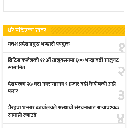
पुगेका छन् । भ्रमणका क्रममा
गरिएको छ । मंगलबार
बेलायत सरकारले
त्रिपुरेश्वरस्थीत राष्ट्रिय खेलकुद
धेरै पढिएका खबर
१
मधेश प्रदेश प्रमुख भण्डारी पदमुक्त
ब्रिटिस कलेजको ११ औँ ग्राजुयसनमा ६०० भन्दा बढी ग्राजुयट
२
सम्मानित
देशभरका २७ वटा कारागारका ९ हजार बढी कैदीबन्दी अझै
३
फरार
भैरहवा भन्सार कार्यालयले अस्थायी संरचनाबाट अत्यावश्यक
४
सामाग्री ल्याउदै