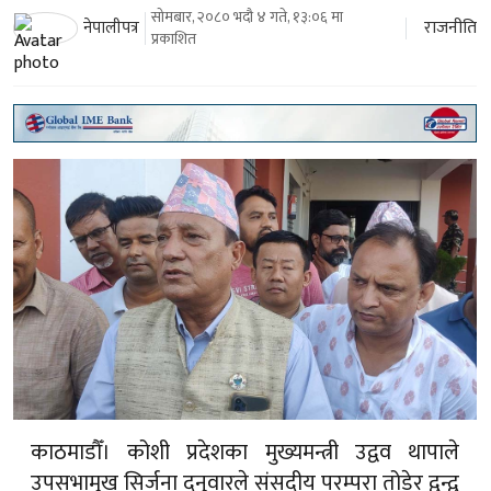
सोमबार, २०८० भदौ ४ गते, १३:०६ मा
राजनीति
नेपालीपत्र
प्रकाशित
काठमाडौँ। कोशी प्रदेशका मुख्यमन्त्री उद्वव थापाले
उपसभामुख सिर्जना दनुवारले संसदीय परम्परा तोडेर द्वन्द्व