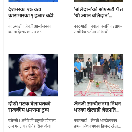
देशभरका २७ वटा
‘बलिदान’को ओएसटी गीत
कारागारका ९ हजार बढी
‘यो ज्यान बलिदान’
कैदीबन्दी अझै फरार
सार्वजनिक, मातृभूमिप्रति
काठमाडौं । जेनजी आन्दोलनका
काठमाडौं । नेपाली चलचित्र उद्योगमा
पुत्रको भावनात्मक…
क्रममा देशभरका २७ वटा
सर्वाधिक प्रतीक्षा गरिएको
कारागारबाट भागेका अधिकांश
चलचित्र’बलिदान’को ओएसटी गीत
कैदीबन्दी अझै फर्किएका छैनन् ।
सार्वजनिक गरिएको छ। लिरिकल
देशका २७ वटा कारागारबाट
शैलीमा रिलिज गरिएको ‘यो ज्यान
दोस्रो पटक बेलायतको
जेनजी आन्दोलनमा निधन
राजकीय भ्रमणमा ट्रम्प
भएका खेलाडी श्रेष्ठप्रति
श्रद्धाञ्जली
एजेन्सी । अमेरिकी राष्ट्रपति डोनाल्ड
काठमाडौं । जेनजी आन्दोलनका
ट्रम्प मंगलबार ऐतिहासिक दोस्रो
क्रममा निधन भएका क्रिकेट खेलाडी
राजकीय भ्रमणका लागि बेलायत
सुलभराज श्रेष्ठप्रति श्रद्धाञ्जली अर्पण