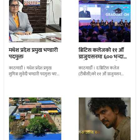
मधेश प्रदेश प्रमुख भण्डारी
ब्रिटिस कलेजको ११ औँ
पदमुक्त
ग्राजुयसनमा ६०० भन्दा
बढी ग्राजुयट सम्मानित
काठमाडौं । मधेश प्रदेश प्रमुख
काठमाडौँ । द ब्रिटिस कलेज
सुमित्रा सुवेदी भण्डारी पदमुक्त भएकी
(टीबीसी)को ११ औं ग्राजुयसन
छन् । मन्त्रिपरिषद्को सोमबारको
समारोह सम्पन्न भएको छ । शुक्रबार
निर्णय र सिफारिस बमोजिम राष्ट्रपति
द सोल्टीमा ब्रिटिस एजुकेशन ग्रुप
रामचन्द्र