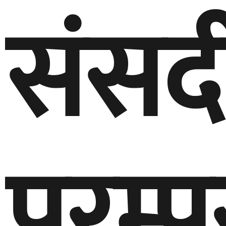
संसद
परम्प