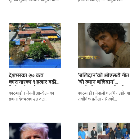
छन् । मन्त्रिपरिषद्को सोमबारको
समारोह सम्पन्न भएको छ । शुक्रबार
निर्णय र सिफारिस बमोजिम राष्ट्रपति
द सोल्टीमा ब्रिटिस एजुकेशन ग्रुप
रामचन्द्र
देशभरका २७ वटा
‘बलिदान’को ओएसटी गीत
कारागारका ९ हजार बढी
‘यो ज्यान बलिदान’
कैदीबन्दी अझै फरार
सार्वजनिक, मातृभूमिप्रति
काठमाडौं । जेनजी आन्दोलनका
काठमाडौं । नेपाली चलचित्र उद्योगमा
पुत्रको भावनात्मक…
क्रममा देशभरका २७ वटा
सर्वाधिक प्रतीक्षा गरिएको
कारागारबाट भागेका अधिकांश
चलचित्र’बलिदान’को ओएसटी गीत
कैदीबन्दी अझै फर्किएका छैनन् ।
सार्वजनिक गरिएको छ। लिरिकल
देशका २७ वटा कारागारबाट
शैलीमा रिलिज गरिएको ‘यो ज्यान