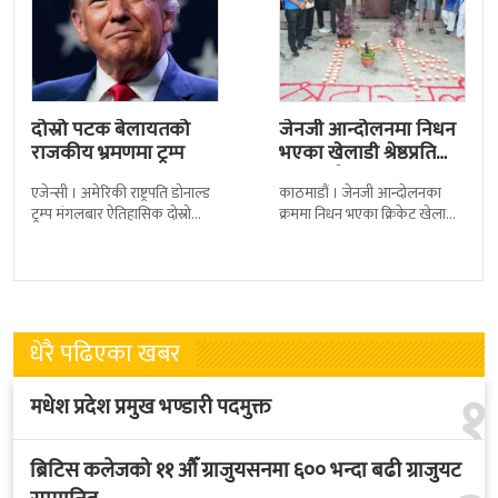
दोस्रो पटक बेलायतको
जेनजी आन्दोलनमा निधन
राजकीय भ्रमणमा ट्रम्प
भएका खेलाडी श्रेष्ठप्रति
श्रद्धाञ्जली
एजेन्सी । अमेरिकी राष्ट्रपति डोनाल्ड
काठमाडौं । जेनजी आन्दोलनका
ट्रम्प मंगलबार ऐतिहासिक दोस्रो
क्रममा निधन भएका क्रिकेट खेलाडी
राजकीय भ्रमणका लागि बेलायत
सुलभराज श्रेष्ठप्रति श्रद्धाञ्जली अर्पण
पुगेका छन् । भ्रमणका क्रममा
गरिएको छ । मंगलबार
बेलायत सरकारले
त्रिपुरेश्वरस्थीत राष्ट्रिय खेलकुद
धेरै पढिएका खबर
१
मधेश प्रदेश प्रमुख भण्डारी पदमुक्त
ब्रिटिस कलेजको ११ औँ ग्राजुयसनमा ६०० भन्दा बढी ग्राजुयट