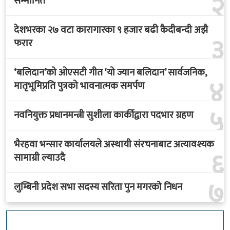
२
सम्मानित
देशभरका २७ वटा कारागारका ९ हजार बढी कैदीबन्दी अझै
३
फरार
‘बलिदान’को ओएसटी गीत ‘यो ज्यान बलिदान’ सार्वजनिक,
४
मातृभूमिप्रति पुत्रको भावनात्मक समर्पण
५
नवनियुक्त प्रधानमन्त्री सुशीला कार्कीद्वारा पदभार ग्रहण
भैरहवा भन्सार कार्यालयले अस्थायी संरचनाबाट अत्यावश्यक
६
सामाग्री ल्याउदै
७
लुम्बिनी प्रदेश सभा सदस्य सरिता पुन मगरको निधन