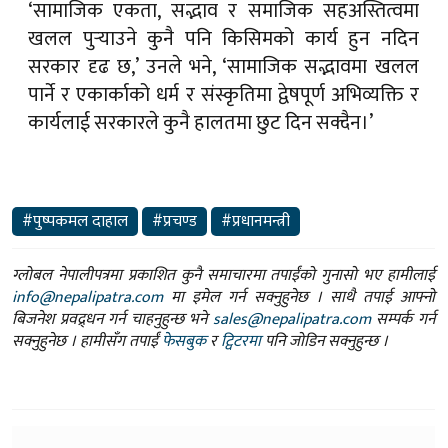
‘सामाजिक एकता, सद्भाव र समाजिक सहअस्तित्वमा
खलल पुर्‍याउने कुनै पनि किसिमको कार्य हुन नदिन
सरकार दृढ छ,’ उनले भने, ‘सामाजिक सद्भावमा खलल
पार्ने र एकार्काको धर्म र संस्कृतिमा द्वेषपूर्ण अभिव्यक्ति र
कार्यलाई सरकारले कुनै हालतमा छुट दिन सक्दैन।’
#पुष्पकमल दाहाल
#प्रचण्ड
#प्रधानमन्त्री
ग्लोबल नेपालीपत्रमा प्रकाशित कुनै समाचारमा तपाईंको गुनासो भए हामीलाई
info@nepalipatra.com
मा इमेल गर्न सक्नुहुनेछ । साथै तपाई आफ्नो
बिजनेश प्रवद्र्धन गर्न चाहनुहुन्छ भने
sales@nepalipatra.com
सम्पर्क गर्न
सक्नुहुनेछ । हामीसँग तपाईं
फेसबुक
र
ट्विटरमा
पनि जोडिन सक्नुहुन्छ ।