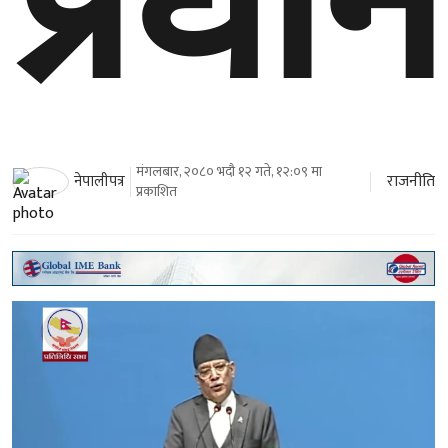
प्रधानम
मंगलबार, २०८० भदौ १२ गते, १२:०९ मा
राजनीति
नेपालीपत्र
प्रकाशित