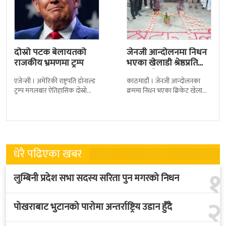
दोस्रो पटक बेलायतको
जेनजी आन्दोलनमा निधन
राजकीय भ्रमणमा ट्रम्प
भएका खेलाडी श्रेष्ठप्रति
श्रद्धाञ्जली
एजेन्सी । अमेरिकी राष्ट्रपति डोनाल्ड
काठमाडौं । जेनजी आन्दोलनका
ट्रम्प मंगलबार ऐतिहासिक दोस्रो
क्रममा निधन भएका क्रिकेट खेलाडी
राजकीय भ्रमणका लागि बेलायत
सुलभराज श्रेष्ठप्रति श्रद्धाञ्जली अर्पण
पुगेका छन् । भ्रमणका क्रममा
गरिएको छ । मंगलबार
बेलायत सरकारले
त्रिपुरेश्वरस्थीत राष्ट्रिय खेलकुद
धेरै पढिएका खबर
१
लुम्बिनी प्रदेश सभा सदस्य सरिता पुन मगरको निधन
२
पोखराबाट भुटानको पारोमा अन्तर्राष्ट्रिय उडान हुँदै