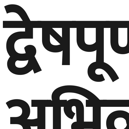
द्वेषपूर
अभिव्