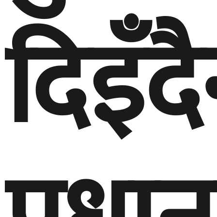
दिइँदै