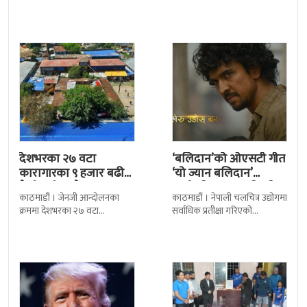
छन् । मन्त्रिपरिषद्को सोमबारको
समारोह सम्पन्न भएको छ । शुक्रबार
निर्णय र सिफारिस बमोजिम राष्ट्रपति
द सोल्टीमा ब्रिटिस एजुकेशन ग्रुप
रामचन्द्र
देशभरका २७ वटा
‘बलिदान’को ओएसटी गीत
कारागारका ९ हजार बढी
‘यो ज्यान बलिदान’
कैदीबन्दी अझै फरार
सार्वजनिक, मातृभूमिप्रति
काठमाडौं । जेनजी आन्दोलनका
काठमाडौं । नेपाली चलचित्र उद्योगमा
पुत्रको भावनात्मक…
क्रममा देशभरका २७ वटा
सर्वाधिक प्रतीक्षा गरिएको
कारागारबाट भागेका अधिकांश
चलचित्र’बलिदान’को ओएसटी गीत
कैदीबन्दी अझै फर्किएका छैनन् ।
सार्वजनिक गरिएको छ। लिरिकल
देशका २७ वटा कारागारबाट
शैलीमा रिलिज गरिएको ‘यो ज्यान