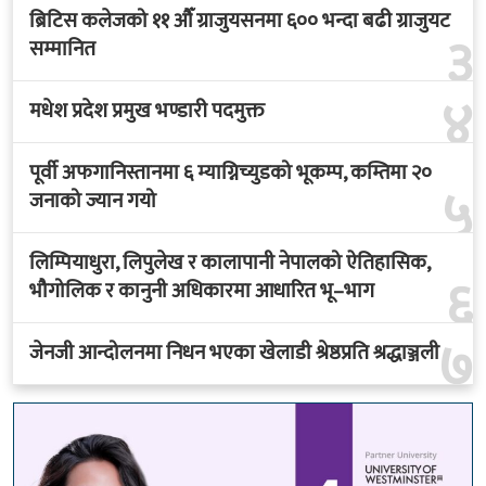
ब्रिटिस कलेजको ११ औँ ग्राजुयसनमा ६०० भन्दा बढी ग्राजुयट
३
सम्मानित
४
मधेश प्रदेश प्रमुख भण्डारी पदमुक्त
पूर्वी अफगानिस्तानमा ६ म्याग्निच्युडको भूकम्प, कम्तिमा २०
५
जनाको ज्यान गयो
लिम्पियाधुरा, लिपुलेख र कालापानी नेपालको ऐतिहासिक,
६
भौगोलिक र कानुनी अधिकारमा आधारित भू–भाग
७
जेनजी आन्दोलनमा निधन भएका खेलाडी श्रेष्ठप्रति श्रद्धाञ्जली