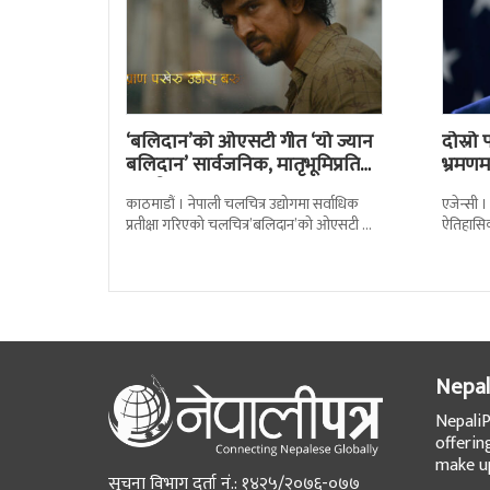
‘बलिदान’को ओएसटी गीत ‘यो ज्यान
दोस्र
बलिदान’ सार्वजनिक, मातृभूमिप्रति
भ्रमणमा
पुत्रको भावनात्मक…
काठमाडौं । नेपाली चलचित्र उद्योगमा सर्वाधिक
एजेन्सी ।
प्रतीक्षा गरिएको चलचित्र’बलिदान’को ओएसटी गीत
ऐतिहासि
सार्वजनिक गरिएको छ। लिरिकल शैलीमा रिलिज
पुगेका छ
गरिएको ‘यो ज्यान
Nepal
NepaliP
offerin
make up
सूचना विभाग दर्ता नं.: १४२५/२०७६-०७७