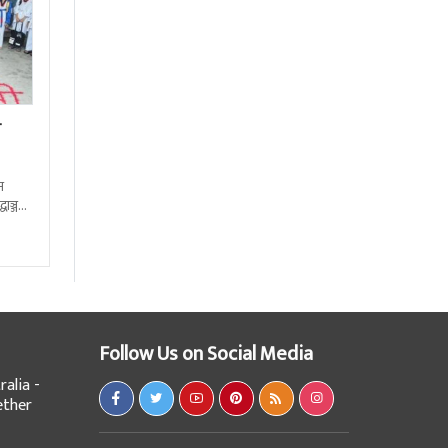
ा
न
्धाञ्जली
ष्ट्रिय
Follow Us on Social Media
alia -
ether