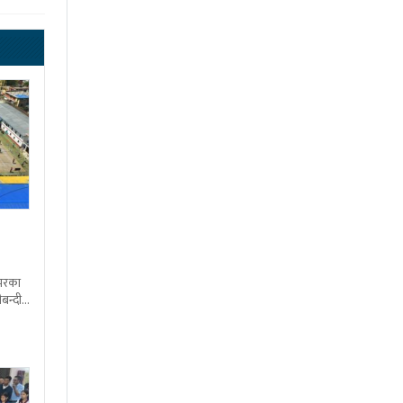
शभरका
बन्दी