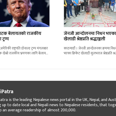
ो पटक बेलायतको राजकीय
जेनजी आन्दोलनमा निधन भएक
 ट्रम्प
खेलाडी श्रेष्ठप्रति श्रद्धाञ्जली
 अमेरिकी राष्ट्रपति डोनाल्ड ट्रम्प मंगलबार
काठमाडौं । जेनजी आन्दोलनका क्रममा निध
क दोस्रो राजकीय भ्रमणका लागि बेलायत
भएका क्रिकेट खेलाडी सुलभराज श्रेष्ठप्रति श्रद
न् । भ्रमणका क्रममा बेलायत सरकारले
अर्पण गरिएको छ । मंगलबार त्रिपुरेश्वरस्थीत रा
खेलकुद
iPatra
atra is the leading Nepalese news portal in the UK, Nepal, and Austr
g up to date local and Nepali news to Nepalese residents, that tog
 an average readership of almost 200,000.