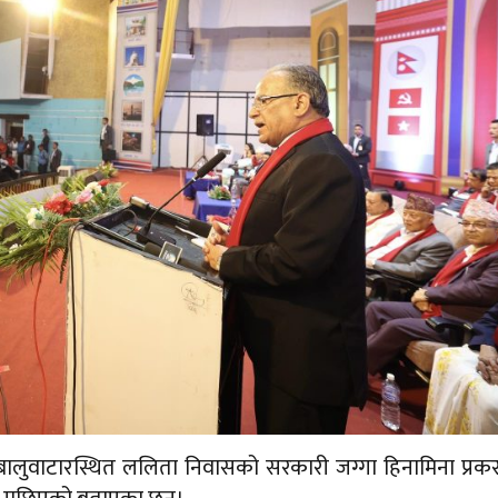
डले बालुवाटारस्थित ललिता निवासको सरकारी जग्गा हिनामिना प्र