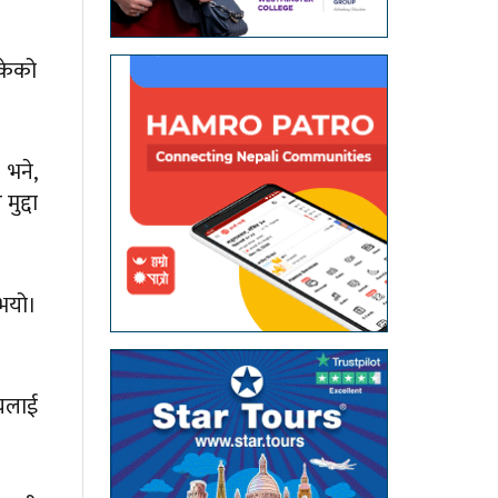
सकेको
 भने,
ुद्दा
ुभयो।
ायलाई