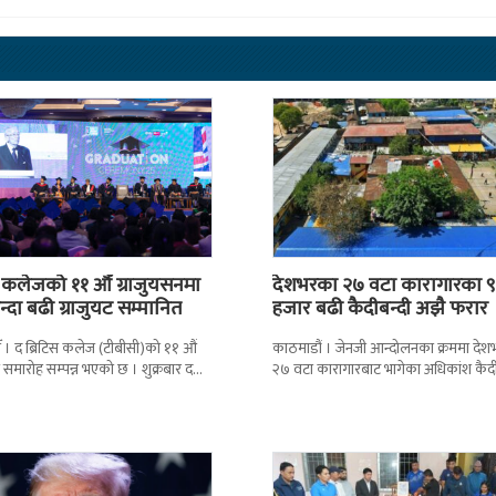
स कलेजको ११ औँ ग्राजुयसनमा
देशभरका २७ वटा कारागारका ९
्दा बढी ग्राजुयट सम्मानित
हजार बढी कैदीबन्दी अझै फरार
 । द ब्रिटिस कलेज (टीबीसी)को ११ औं
काठमाडौं । जेनजी आन्दोलनका क्रममा दे
न समारोह सम्पन्न भएको छ । शुक्रबार द
२७ वटा कारागारबाट भागेका अधिकांश कैदी
ब्रिटिस एजुकेशन ग्रुप
अझै फर्किएका छैनन् । देशका २७ वटा
कारागारबाट