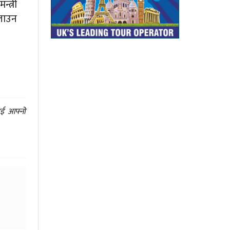
्त्री
चलाउन
ाई आफ्नो