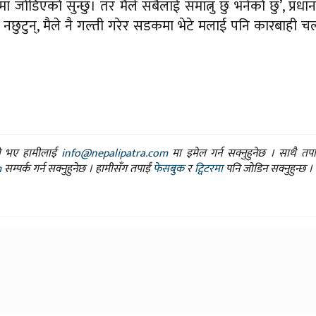
जोडिएको सुन्छु। तर मैले सबैलाई समात्नु छु भनेको छु’, प्रधानमन
 नछुटुन्, मैले नै गल्ती गरेर सडकमा भेटे मलाई पनि कारबाही 
ासो भए हामीलाई
info@nepalipatra.com
मा इमेल गर्न सक्नुहुनेछ । साथै तप
m
सम्पर्क गर्न सक्नुहुनेछ । हामीसँग तपाईं
फेसबुक
र
ट्विटरमा
पनि जोडिन सक्नुहुन्छ ।