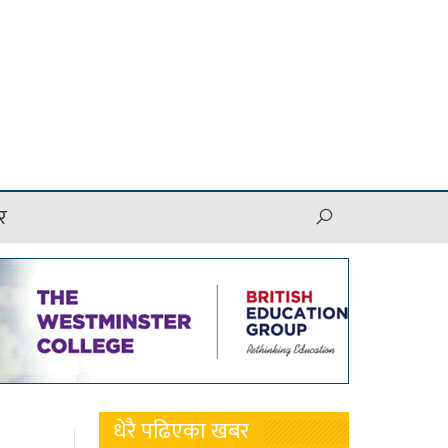
र
धेरै पढिएका खबर