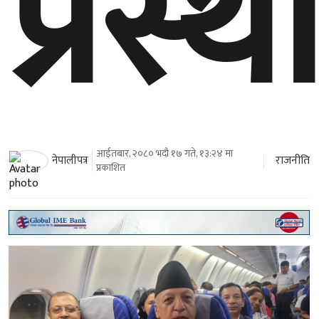
प्रस्थ
आईतबार, २०८० भदौ १७ गते, १३:२४ मा
राजनीति
नेपालीपत्र
प्रकाशित