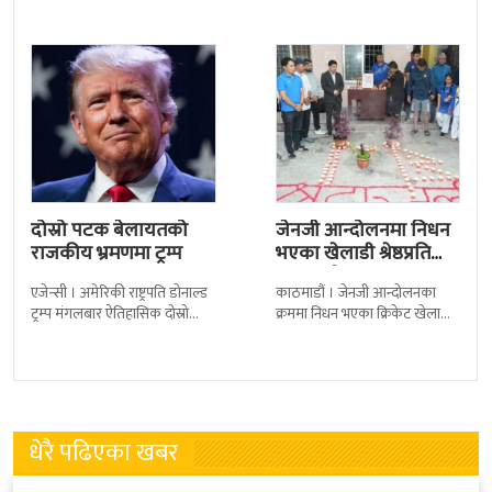
कैदीबन्दी अझै फर्किएका छैनन् ।
सार्वजनिक गरिएको छ। लिरिकल
देशका २७ वटा कारागारबाट
शैलीमा रिलिज गरिएको ‘यो ज्यान
दोस्रो पटक बेलायतको
जेनजी आन्दोलनमा निधन
राजकीय भ्रमणमा ट्रम्प
भएका खेलाडी श्रेष्ठप्रति
श्रद्धाञ्जली
एजेन्सी । अमेरिकी राष्ट्रपति डोनाल्ड
काठमाडौं । जेनजी आन्दोलनका
ट्रम्प मंगलबार ऐतिहासिक दोस्रो
क्रममा निधन भएका क्रिकेट खेलाडी
राजकीय भ्रमणका लागि बेलायत
सुलभराज श्रेष्ठप्रति श्रद्धाञ्जली अर्पण
पुगेका छन् । भ्रमणका क्रममा
गरिएको छ । मंगलबार
बेलायत सरकारले
त्रिपुरेश्वरस्थीत राष्ट्रिय खेलकुद
धेरै पढिएका खबर