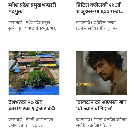
मधेश प्रदेश प्रमुख भण्डारी
ब्रिटिस कलेजको ११ औँ
पदमुक्त
ग्राजुयसनमा ६०० भन्दा
बढी ग्राजुयट सम्मानित
काठमाडौं । मधेश प्रदेश प्रमुख
काठमाडौँ । द ब्रिटिस कलेज
सुमित्रा सुवेदी भण्डारी पदमुक्त भएकी
(टीबीसी)को ११ औं ग्राजुयसन
छन् । मन्त्रिपरिषद्को सोमबारको
समारोह सम्पन्न भएको छ । शुक्रबार
निर्णय र सिफारिस बमोजिम राष्ट्रपति
द सोल्टीमा ब्रिटिस एजुकेशन ग्रुप
रामचन्द्र
देशभरका २७ वटा
‘बलिदान’को ओएसटी गीत
कारागारका ९ हजार बढी
‘यो ज्यान बलिदान’
कैदीबन्दी अझै फरार
सार्वजनिक, मातृभूमिप्रति
काठमाडौं । जेनजी आन्दोलनका
काठमाडौं । नेपाली चलचित्र उद्योगमा
पुत्रको भावनात्मक…
क्रममा देशभरका २७ वटा
सर्वाधिक प्रतीक्षा गरिएको
कारागारबाट भागेका अधिकांश
चलचित्र’बलिदान’को ओएसटी गीत