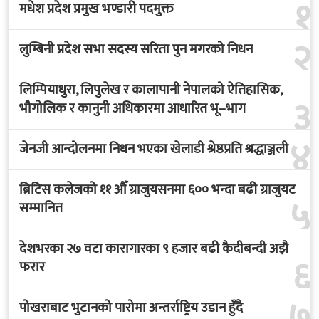
१
मधेश प्रदेश प्रमुख भण्डारी पदमुक्त
२
लुम्बिनी प्रदेश सभा सदस्य सरिता पुन मगरको निधन
लिम्पियाधुरा, लिपुलेख र कालापानी नेपालको ऐतिहासिक,
३
भौगोलिक र कानुनी अधिकारमा आधारित भू–भाग
४
जेनजी आन्दोलनमा निधन भएका खेलाडी श्रेष्ठप्रति श्रद्धाञ्जली
ब्रिटिस कलेजको ११ औँ ग्राजुयसनमा ६०० भन्दा बढी ग्राजुयट
५
सम्मानित
देशभरका २७ वटा कारागारका ९ हजार बढी कैदीबन्दी अझै
६
फरार
७
पोखराबाट भुटानको पारोमा अन्तर्राष्ट्रिय उडान हुँदै