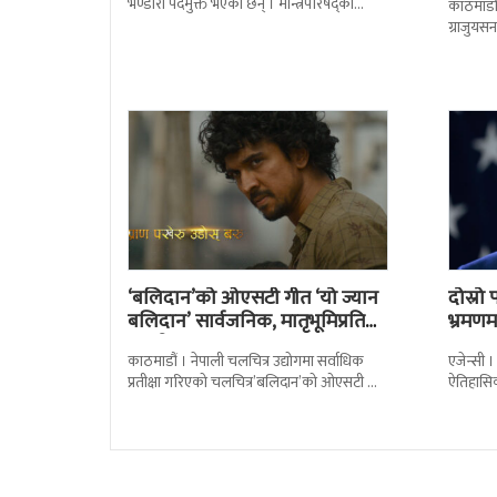
भण्डारी पदमुक्त भएकी छन् । मन्त्रिपरिषद्को
काठमाडौँ
सोमबारको निर्णय र सिफारिस बमोजिम राष्ट्रपति
ग्राजुयस
रामचन्द्र
सोल्टीमा 
‘बलिदान’को ओएसटी गीत ‘यो ज्यान
दोस्र
बलिदान’ सार्वजनिक, मातृभूमिप्रति
भ्रमणमा
पुत्रको भावनात्मक…
काठमाडौं । नेपाली चलचित्र उद्योगमा सर्वाधिक
एजेन्सी ।
प्रतीक्षा गरिएको चलचित्र’बलिदान’को ओएसटी गीत
ऐतिहासि
सार्वजनिक गरिएको छ। लिरिकल शैलीमा रिलिज
पुगेका छ
गरिएको ‘यो ज्यान