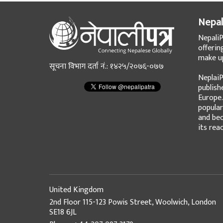
Nepal
NepaliP
offerin
make up
सूचना विभाग दर्ता नं.: १४२५/२०७६-०७७
NeplaiP
publish
Europe.
popular
and bec
its rea
United Kingdom
2nd Floor 115-123 Powis Street, Woolwich, London
SE18 6JL