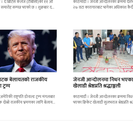
 । द ब्रिटिस कलेज (टीबीसी)को ११ औं
काठमाडौं । जेनजी आन्दोलनका क्रममा दे
न समारोह सम्पन्न भएको छ । शुक्रबार द
२७ वटा कारागारबाट भागेका अधिकांश कैदी
ब्रिटिस एजुकेशन ग्रुप
अझै फर्किएका छैनन् । देशका २७ वटा
कारागारबाट
ो पटक बेलायतको राजकीय
जेनजी आन्दोलनमा निधन भएक
 ट्रम्प
खेलाडी श्रेष्ठप्रति श्रद्धाञ्जली
 अमेरिकी राष्ट्रपति डोनाल्ड ट्रम्प मंगलबार
काठमाडौं । जेनजी आन्दोलनका क्रममा निध
क दोस्रो राजकीय भ्रमणका लागि बेलायत
भएका क्रिकेट खेलाडी सुलभराज श्रेष्ठप्रति श्रद
न् । भ्रमणका क्रममा बेलायत सरकारले
अर्पण गरिएको छ । मंगलबार त्रिपुरेश्वरस्थीत रा
खेलकुद