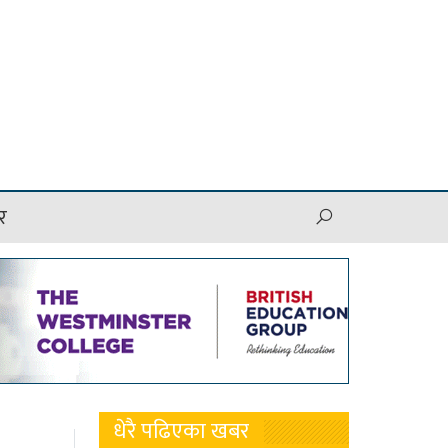
र
धेरै पढिएका खबर