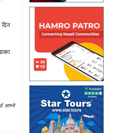
य दिन
लखाका
ाई आफ्नो