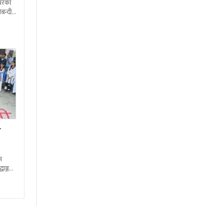
शभरका
बन्दी
ा
न
्धाञ्जली
ष्ट्रिय