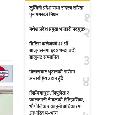
लुम्बिनी प्रदेश सभा सदस्य सरिता
१
पुन मगरको निधन
२
मधेश प्रदेश प्रमुख भण्डारी पदमुक्त
ब्रिटिस कलेजको ११ औँ
ग्राजुयसनमा ६०० भन्दा बढी
३
ग्राजुयट सम्मानित
पोखराबाट भुटानको पारोमा
४
अन्तर्राष्ट्रिय उडान हुँदै
लिम्पियाधुरा, लिपुलेख र
कालापानी नेपालको ऐतिहासिक,
भौगोलिक र कानुनी अधिकारमा
आधारित भू–भाग