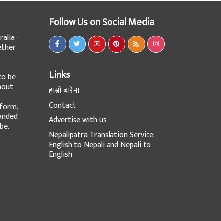
Follow Us on Social Media
alia -
ether
Links
to be
hout
हाम्रो बारेमा
Contact
tform,
panded
Advertise with us
be.
Nepalipatra Translation Service:
English to Nepali and Nepali to
English