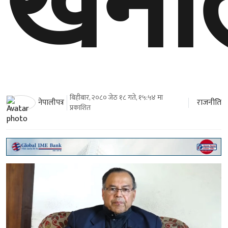
खना
बिहीबार, २०८० जेठ १८ गते, १५:५४ मा
राजनीति
नेपालीपत्र
प्रकाशित