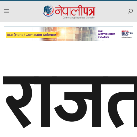
राजतन