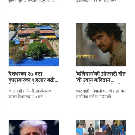
सुमित्रा सुवेदी भण्डारी पदमुक्त भएकी
(टीबीसी)को ११ औं ग्राजुयसन
छन् । मन्त्रिपरिषद्को सोमबारको
समारोह सम्पन्न भएको छ । शुक्रबार
निर्णय र सिफारिस बमोजिम राष्ट्रपति
द सोल्टीमा ब्रिटिस एजुकेशन ग्रुप
रामचन्द्र
देशभरका २७ वटा
‘बलिदान’को ओएसटी गीत
कारागारका ९ हजार बढी
‘यो ज्यान बलिदान’
कैदीबन्दी अझै फरार
सार्वजनिक, मातृभूमिप्रति
काठमाडौं । जेनजी आन्दोलनका
काठमाडौं । नेपाली चलचित्र उद्योगमा
पुत्रको भावनात्मक…
क्रममा देशभरका २७ वटा
सर्वाधिक प्रतीक्षा गरिएको
कारागारबाट भागेका अधिकांश
चलचित्र’बलिदान’को ओएसटी गीत
कैदीबन्दी अझै फर्किएका छैनन् ।
सार्वजनिक गरिएको छ। लिरिकल
देशका २७ वटा कारागारबाट
शैलीमा रिलिज गरिएको ‘यो ज्यान