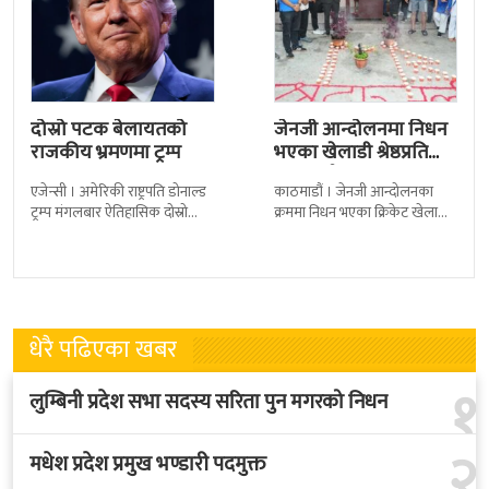
दोस्रो पटक बेलायतको
जेनजी आन्दोलनमा निधन
राजकीय भ्रमणमा ट्रम्प
भएका खेलाडी श्रेष्ठप्रति
श्रद्धाञ्जली
एजेन्सी । अमेरिकी राष्ट्रपति डोनाल्ड
काठमाडौं । जेनजी आन्दोलनका
ट्रम्प मंगलबार ऐतिहासिक दोस्रो
क्रममा निधन भएका क्रिकेट खेलाडी
राजकीय भ्रमणका लागि बेलायत
सुलभराज श्रेष्ठप्रति श्रद्धाञ्जली अर्पण
पुगेका छन् । भ्रमणका क्रममा
गरिएको छ । मंगलबार
बेलायत सरकारले
त्रिपुरेश्वरस्थीत राष्ट्रिय खेलकुद
धेरै पढिएका खबर
१
लुम्बिनी प्रदेश सभा सदस्य सरिता पुन मगरको निधन
२
मधेश प्रदेश प्रमुख भण्डारी पदमुक्त